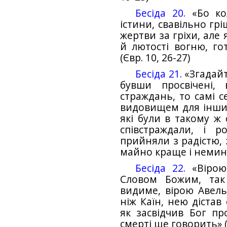
Бесіда 20.
«Бо ко
істини, свавільно гр
жертви за гріхи, але
й лютості вогню, го
(Євр. 10, 26-27)
Бесіда 21.
«Згадайт
бувши просвічені,
страждань, то самі с
видовищем для інших
які були в такому ж 
співстраждали, і 
прийняли з радістю, 
майно краще і немину
Бесіда 22.
«Вірою 
Словом Божим, так
видиме, вірою Авель
ніж Каїн, нею дістав
як засвідчив Бог пр
смерті ще говорить» (Є