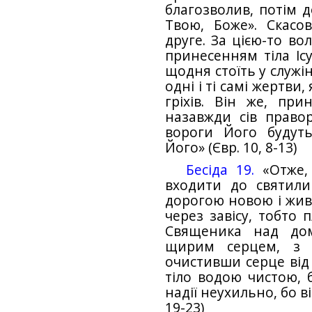
благозволив, потім д
Твою, Боже». Скасо
друге. За цією-то в
принесенням тіла Ісу
щодня стоїть у служі
одні і ті самі жертви
гріхів. Він же, при
назавжди сів правор
вороги Його будуть
Його» (Євр. 10, 8-13)
Бесіда 19.
«Отже, 
входити до святили
дорогою новою і живо
через завісу, тобто 
Священика над до
щирим серцем, з 
очистивши серце від
тіло водою чистою, 
надії неухильно, бо ві
19-23)