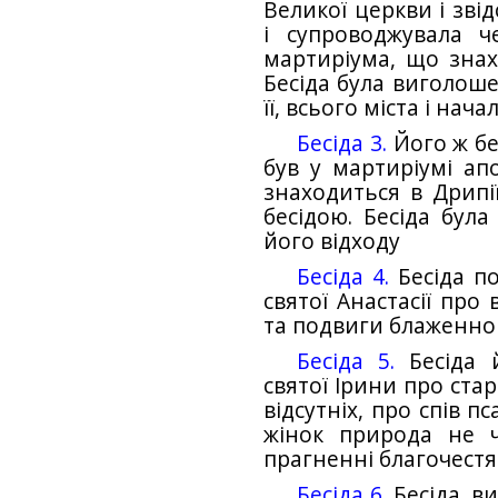
Великої церкви і зві
і супроводжувала 
мартиріума, що знахо
Бесіда була виголоше
її, всього міста і нач
Бесіда 3.
Його ж бе
був у мартиріумі а
знаходиться в Дрипії
бесідою. Бесіда бул
його відходу
Бесіда 4.
Бесіда п
святої Анастасії про 
та подвиги блаженног
Бесіда 5.
Бесіда 
святої Ірини про стар
відсутніх, про спів п
жінок природа не 
прагненні благочестя
Бесіда 6.
Бесіда, в