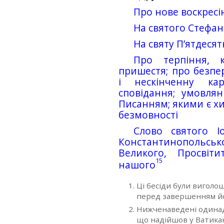
Про нове воскресі
На святого Стефан
На святу П’ятдеся
Про терпіння, 
пришестя; про безп
і нескінченну ка
сповідання; умовля
Писанням; якими є хи
безмовності
Слово святого І
Константинопольсь
Великого, Просвіт
15
нашого
Ці бесіди були виголо
перед завершенням йог
Нижченаведені одинадц
що надійшов у Ватиканс