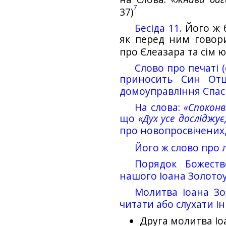
7
37)
Бесіда 11.
Його ж б
як перед ним говори
про Єлеазара та сім ю
Слово про печаті (
приносить Син Отц
домоуправління Спас
На слова:
«Споконв
що
«Дух усе досліджує
про новопросвічених,
Його ж слово про л
Порядок Божеств
нашого Іоана Золото
Молитва Іоана Зо
читати або слухати і
Друга молитва Іо