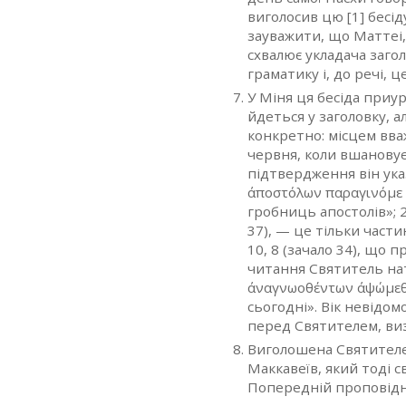
виголосив цю [1] бесіду
зауважити, що Маттеі,
схвалює укладача заго
граматику і, до речі, 
У Міня ця бесіда приу
йдеться у заголовку, а
конкретно: місцем вва
червня, коли вшановує
підтвердження він указ
άποστόλων παραγινόμε
гробниць апостолів»; 2
37), — це тільки част
10, 8 (зачало 34), що 
читання Святитель нат
άναγνωοθέντων άψώμε
сьогодні». Вік невідом
перед Святителем, виз
Виголошена Святителе
Маккавеїв, який тоді с
Попередній проповідн