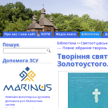
Про нас і наш сайт
НОТИ
Медіа-книга
Бібліотека
Д
Бібліотека
Святоотцівськ
Пошук
--- Повне зібрання творінь 
Творіння свят
Допомога ЗСУ
Золотоустого.
Невтомні волонтерські рученята
Допомога роті безпілотних
систем