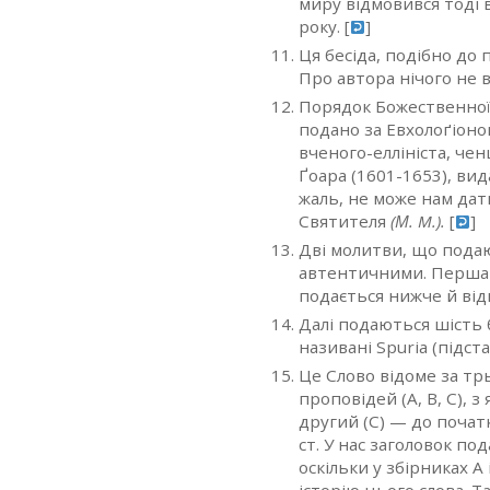
миру відмовився тоді 
року. [
]
Ця бесіда, подібно до
Про автора нічого не в
Порядок Божественної Л
подано за Евхолоґіон
вченого-еллініста, че
Ґоара (1601-1653), вид
жаль, не може нам дат
Святителя
(Μ. М.).
[
]
Дві молитви, що подаю
автентичними. Перша в
подається нижче й відн
Далі подаються шість бе
називані Spuria (підста
Це Слово відоме за т
проповідей (А, В, С), з
другий (С) — до початк
ст. У нас заголовок под
оскільки у збірниках А
історію цього слова. Т