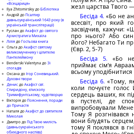
полум’я». А про Сина: 
«Всецариця»
жезл царства Твого — 
Ilya Zhitomirskiy
до
Бібліотека
Андрій
до
Псалтир
Бесіда 4.
«Бо не ан
давньоукраїнський 1643 року (в
всесвіт, про який г
українській транслітерації)
засвідчив, кажучи: «
Руслан
до
Акафіст до святого
про нього? Або син
Архистратига Михаїла
його? Небагато Ти п
Лілія
до
Гостьова книга
Ольга
до
Акафіст святому
(Євр. 2, 5-7)
великомученику і цілителю
Пантелеймону
Бесіда 5.
«Бо не 
Benderski Valentyna
до
Зі
приймає сім’я Авраа
спогадів
всьому уподібнитися б
Оксана
до
Ігор Соневицький.
Духовні твори
Бесіда 6.
«Тому, як
Денис
до
Акафіст свт.
коли почуєте голос 
Спиридону, єпископу
сердець ваших, як пі
Тримифунтському, чудотворцю
в пустелі, де спо
Вікторія
до
Пояснення, поради
до Причастя
випробовували Мене і
Наталя
до
Акафіст до святителя
Тому Я розгнівався н
Миколая
вони блудять серцем,
Дмитро
до
Під Твою милість
тому Я поклявся в гн
(давньоукраїнського
обихідного наспіву)