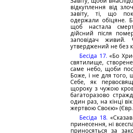
Завіту, щоби внаслідо
відкуплення від зло
завіту, ті, що по
одержали обіцяне. Б
щоб настала смерт
дійсний після поме
заповідач живий.
утверджений не без кро
Бесіда 17.
«Бо Хри
святилище, створене
саме небо, щоби пос
Боже, і не для того,
Себе, як первосвя
щороку з чужою кров
багаторазово стражда
один раз, на кінці ві
жертвою Своєю» (Євр. 
Бесіда 18.
«Сказав
принесення, ні всеспа
приносяться за зак