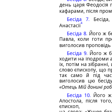
день царя Феодосія 
кафарами, після пром
Бесіда 7.
Бесіда,
4
Анастасії
Бесіда 8.
Його ж бе
Павла, коли готи пр
виголосив проповідь
Бесіда 9.
Його ж бе
ходити на іподроми а
їх, потім на зібранні,
слово єпископу, що пр
так само й під час
виголосив цю бесіду
«Отець Мій донині роб
Бесіда 10.
Його ж 
Апостола, після тог
єпископ,
на слова:
«Жнива баг