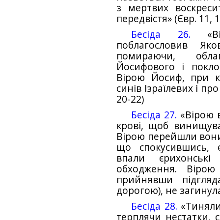
з мертвих воскреси
передвістя» (Євр. 11, 1
Бесіда 26.
«Ві
поблагословив Яко
помираючи, обла
Йосифового і покло
Вірою Йосиф, при к
синів Ізраїлевих і про
20-22)
Бесіда 27.
«Вірою в
крові, щоб винищувач
Вірою перейшли вони 
що спокусившись, 
впали єрихонські
обходження. Вірою
прийнявши підгляд
дорогою), не загинула
Бесіда 28.
«Тинялис
терплячи нестатки, с