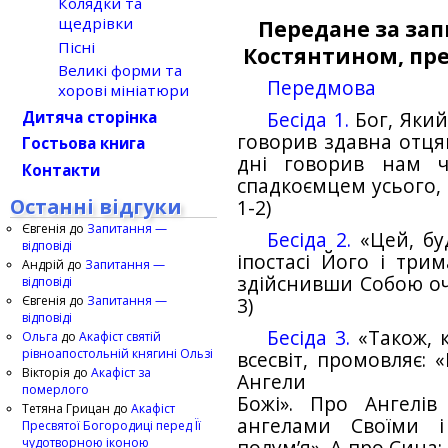
Колядки та
щедрівки
Передане за зап
Пісні
Костянтином, пре
Великі форми та
Передмова
хорові мініатюри
Дитяча сторінка
Бесіда 1.
Бог, Який
говорив здавна отцям
Гостьова книга
дні говорив нам ч
Контакти
спадкоємцем усього, щ
Останні відгуки
1-2)
Євгенія
до
Запитання —
Бесіда 2.
«Цей, бу
відповіді
іпостасі Його і три
Андрій
до
Запитання —
здійснивши Собою очи
відповіді
Євгенія
до
Запитання —
3)
відповіді
Бесіда 3.
«Також, 
Ольга
до
Акафіст святій
рівноапостольній княгині Ользі
всесвіт, промовляє: 
Вікторія
до
Акафіст за
Ангели
померлого
Божі». Про Ангелів
Тетяна Грицан
до
Акафіст
ангелами Своїми і
Пресвятої Богородиці перед Її
чудотворною іконою