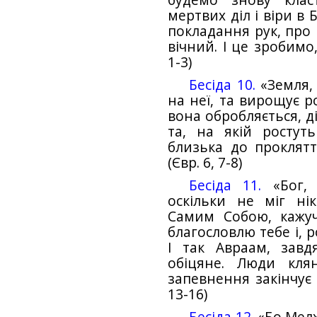
будемо знову клас
мертвих діл і віри в
покладання рук, про 
вічний. І це зробимо
1-3)
Бесіда 10.
«Земля, 
на неї, та вирощує р
вона обробляється, ді
та, на якій ростут
близька до проклятт
(Євр. 6, 7-8)
Бесіда 11.
«Бог, 
оскільки не міг ні
Самим Собою, кажуч
благословлю тебе і, 
І так Авраам, завд
обіцяне. Люди кля
запевнення закінчує 
13-16)