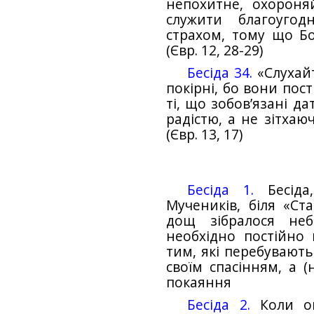
непохитне, охороня
служити благоугод
страхом, тому що Б
(Євр. 12, 28-29)
Бесіда 34.
«Слухайт
покірні, бо вони пос
ті, що зобов’язані д
радістю, а не зітхаю
(Євр. 13, 17)
Бесіда 1.
Бесіда
Мучеників, біля «Ста
дощ зібралося не
необхідно постійно 
тим, які перебувають
своїм спасінням, а (
покаяння
Бесіда 2.
Коли оп