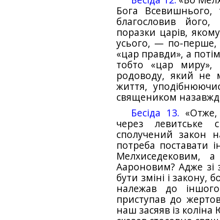
Бесіда 12.
«Бо Мелх
Бога Всевишнього, 
благословив його,
поразки царів, якому
усього, — по-перше,
«цар правди», а потім
тобто «цар миру», 
родоводу, який не м
життя, уподібнюючи
священиком назавжди»
Бесіда 13.
«Отже, 
через левитське
сполучений закон н
потреба поставати 
Мелхиседековим, а
Аароновим? Адже зі 
бути зміні і закону, 
належав до іншого
приступав до жертов
наш засяяв із коліна