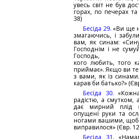
увесь світ не був до
горах, по печерах та
38)
Бесіда 29.
«Ви ще н
змагаючись, і забул
вам, як синам: «Син
Господнім і не сумуй
Господь,
кого любить, того ка
приймає». Якщо ви те
з вами, як із синами
карав би батько?» (Євр.
Бесіда 30.
«Кожна
радістю, а смутком, 
дає мирний плід п
опущені руки та осла
ногами вашими, щоб 
виправилося» (Євр. 12,
Бесіда 31.
«Намаг