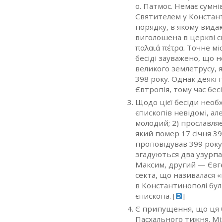
о. Патмос. Немає сумні
Святителем у Констант
порядку, в якому вида
виголошена в церкві с
παλαιά πέτρα. Точне мі
бесіді зауважено, що 
великого землетрусу, 
398 року. Однак деякі
Євтропія, тому час бес
Щодо цієї бесіди необх
єпископів невідомі, ал
молодий; 2) прославля
який помер 17 січня 3
проповідував 399 року
згадуються два узурп
Максим, другий — Євге
секта, що називалася «
в Константинополі бул
єпископа. [
]
Є припущення, що ця 
Пасхального тижня. М