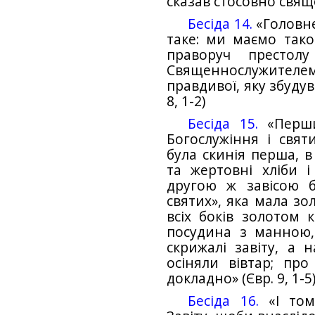
сказав стосовно свяще
Бесіда 14.
«Головне
таке: ми маємо тако
праворуч престол
Священнослужите
правдивої, яку збудув
8, 1-2)
Бесіда 15.
«Перши
Богослужіння і свя
була скинія перша, в
та жертовні хліби і
другою ж завісою б
святих», яка мала зо
всіх боків золотом к
посудина з манною,
скрижалі завіту, а
осіняли вівтар; пр
докладно» (Євр. 9, 1-5
Бесіда 16.
«І том