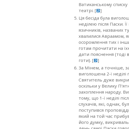
Ватиканському списку 
театрі. [
]
Ця бесіда була виголо
неділею після Пасхи. 
язичників, названих ту
хвалилися Авраамом, я
осоромлення тих і інш
готам прочитати на їхн
дати пояснення (тоді 
готи). [
]
За Мінем, а точніше, з
виголошена 2-ї неділі 
Святитель дуже викр
оскільки у Велику П’я
захоплення народу. Ви
тому, що 1-ї неділі пі
слухачів, які, од­нак, 
поступився проповіддю
який на той час прибув
його думку, викривальн
день самої Пасхи гово