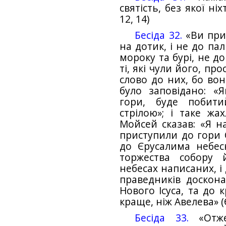
святість, без якої ні
12, 14)
Бесіда 32.
«Ви прис
на дотик, і не до па
мороку та бурі, не до
ті, які чули його, п
слово до них, бо вон
було заповідано: «
гори, буде побит
стрілою»; і таке жа
Мойсей сказав: «Я н
приступили до гори С
до Єрусалима небесн
торжества собору 
небесах написаних, і д
праведників доскона
Нового Ісуса, та до 
краще, ніж Авелева» (Є
Бесіда 33.
«Отже