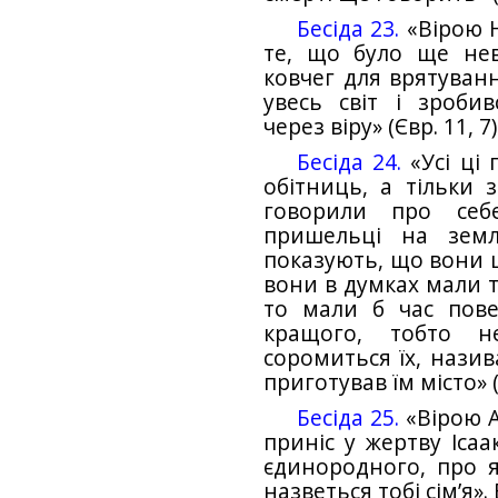
Бесіда 23.
«Вірою Н
те, що було ще не
ковчег для врятуванн
увесь світ і зроби
через віру» (Євр. 11, 7)
Бесіда 24.
«Усі ці 
обітниць, а тільки з
говорили про се
пришельці на землі
показують, що вони ш
вони в думках мали т
то мали б час пове
кращого, тобто н
соромиться їх, назив
приготував їм місто» (
Бесіда 25.
«Вірою А
приніс у жертву Ісаа
єдинородного, про як
назветься тобі сім’я».