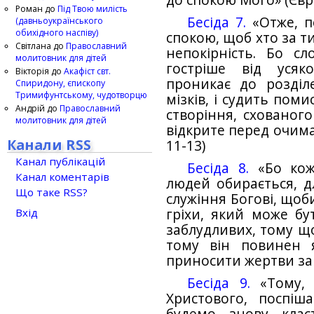
до спокою Мого» (Євр. 
Роман
до
Під Твою милість
Бесіда 7.
«Отже, п
(давньоукраїнського
обихідного наспіву)
спокою, щоб хто за т
Світлана
до
Православний
непокірність. Бо с
молитовник для дітей
гостріше від усяк
Вікторія
до
Акафіст свт.
проникає до розділе
Спиридону, єпископу
Тримифунтському, чудотворцю
мізків, і судить поми
Андрій
до
Православний
створіння, схованого
молитовник для дітей
відкрите перед очима 
Канали RSS
11-13)
Канал публікацій
Бесіда 8.
«Бо кож
Канал коментарів
людей обирається, д
Що таке RSS?
служіння Богові, щоб
гріхи, який може бу
Вхід
заблудливих, тому що
тому він повинен 
приносити жертви за гр
Бесіда 9.
«Тому, 
Христового, поспіш