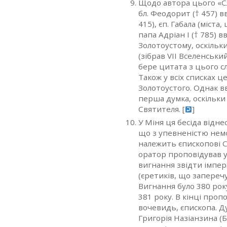
Щодо автора цього «Сл
бл. Феодорит († 457) 
415), єп. Габала (міста, 
папа Адріан І († 785) 
Золотоустому, оскільки
(зібрав VII Вселенський
бере цитата з цього с
Також у всіх списках це
Золотоустого. Однак в
перша думка, оскільки
Святителя. [
]
У Міня ця бесіда відне
що з упевненістю нем
належить єпископові С
оратор проповідував у
вигнання звідти імпе
(єретиків, що запереч
Вигнання було 380 рок
381 року. В кінці проп
вочевидь, єпископа. Ду
Григорія Назіанзина (