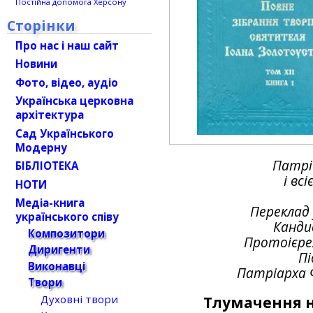
Постійна допомога Херсону
Сторінки
Про нас і наш сайт
Новини
Фото, відео, аудіо
Українська церковна
архітектура
Сад Українського
Модерну
Патрі
БІБЛІОТЕКА
і всі
НОТИ
Медіа-книга
Переклад
українського співу
Канди
Композитори
Протоієре
Диригенти
Пі
Виконавці
Патріарха 
Твори
Духовні твори
Тлумачення н