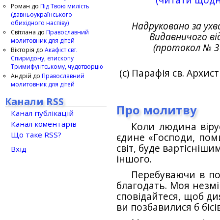
(читати щодн
Роман
до
Під Твою милість
(давньоукраїнського
обихідного наспіву)
Надруковано за ух
Світлана
до
Православний
Видавничого вiд
молитовник для дітей
(протокол № 30
Вікторія
до
Акафіст свт.
Спиридону, єпископу
Тримифунтському, чудотворцю
(c) Парафiя св. Архис
Андрій
до
Православний
молитовник для дітей
Канали RSS
Про молитву
Канал публікацій
Канал коментарів
Коли людина вiрує
Що таке RSS?
єдине «Господи, пом
свiт, буде вартiснiши
Вхід
iншого.
Перебуваючи в по
благодать. Моя незмi
сповiдайтеся, щоб ди
ви позбавилися б бiс