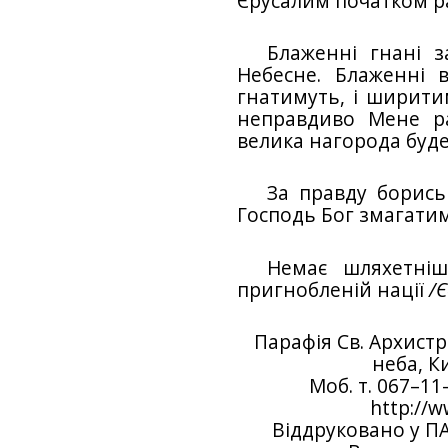
Єрусалим початком р
Блаженнi гнанi з
Небесне. Блаженнi 
гнатимуть, i ширитим
неправдиво Мене рад
велика нагорода буд
За правду борись
Господь Бог змагати
Немає шляхетнiш
пригнобленiй нацiї
/
Парафiя Св. Архист
неба, Ки
Моб. т. 067–11
http://w
Вiддруковано у ПАТ