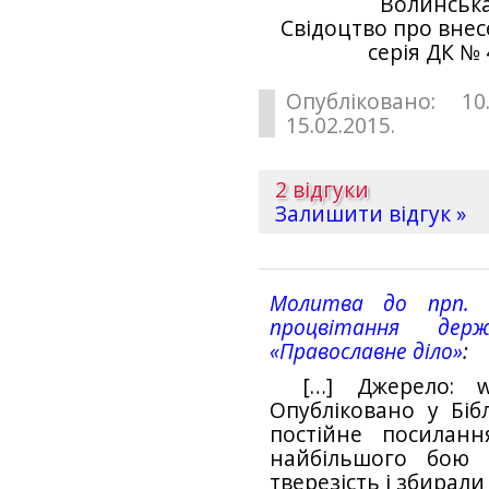
Волинська,
Свiдоцтво про внес
серiя ДК № 
Опубліковано: 10
15.02.2015.
2 відгуки
Залишити відгук »
Молитва до прп. I
процвiтання дер
«Православне діло»
[…] Джерело: ww
Опубліковано у Біб
постійне посилан
найбільшого бою 
тверезість і збирал