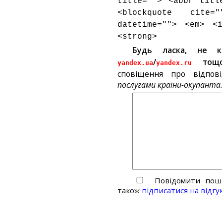
title=""> <abbr titl
<blockquote cite
datetime=""> <em> <
<strong>
Будь ласка, не 
/
тощ
yandex.ua
yandex.ru
сповіщення про відпов
послугами країни-окупанта
Повідомити пошт
також
підписатися на відгу