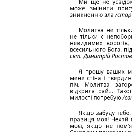
Ми ще не усвiдо
може змiнити прис
зникненню зла
/стар
Молитва не тiльк
не тiльки є непобо
невидимих ворогiв,
всесильного Бога, пi
свт. Димитрiй Ростов
Я прошу ваших м
мене стiна i твердин
пiч. Молитва заго
вiдкрила рай… Такої
милостi потребую
/св
Якщо забуду тебе,
правиця моя! Нехай 
моєї, якщо не пом’