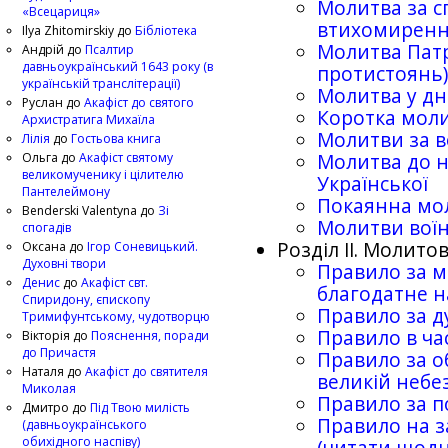
Молитва за с
«Всецариця»
втихомирення
Ilya Zhitomirskiy
до
Бібліотека
Молитва Патр
Андрій
до
Псалтир
давньоукраїнський 1643 року (в
протистоянь
українській транслітерації)
Молитва у дн
Руслан
до
Акафіст до святого
Коротка моли
Архистратига Михаїла
Молитви за в
Лілія
до
Гостьова книга
Ольга
до
Акафіст святому
Молитва до н
великомученику і цілителю
Української
Пантелеймону
Покаянна мо
Benderski Valentyna
до
Зі
Молитви воїнi
спогадів
Роздiл II. Молито
Оксана
до
Ігор Соневицький.
Духовні твори
Правило за ми
Денис
до
Акафіст свт.
благодатне 
Спиридону, єпископу
Правило за д
Тримифунтському, чудотворцю
Правило в час
Вікторія
до
Пояснення, поради
до Причастя
Правило за о
Наталя
до
Акафіст до святителя
великiй небе
Миколая
Правило за п
Дмитро
до
Під Твою милість
Правило на з
(давньоукраїнського
обихідного наспіву)