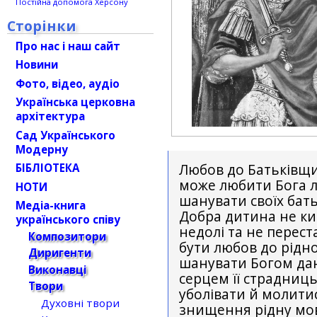
Постійна допомога Херсону
Сторінки
Про нас і наш сайт
Новини
Фото, відео, аудіо
Українська церковна
архітектура
Сад Українського
Модерну
Любов до Батькiвщи
БІБЛІОТЕКА
може любити Бога л
НОТИ
шанувати своїх бать
Медіа-книга
Добра дитина не ки
українського співу
недолi та не перест
Композитори
бути любов до рiдно
Диригенти
шанувати Богом дан
Виконавці
серцем її страдницьк
Твори
уболiвати й молитис
Духовні твори
знищення рiдну мов