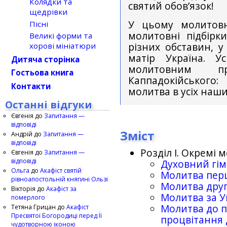
Колядки та
святий обов’язок!
щедрівки
У цьому молитовн
Пісні
молитовнi пiдбiрки
Великі форми та
рiзних обставин, у
хорові мініатюри
матiр Україна. У
Дитяча сторінка
молитовним п
Гостьова книга
Каппадокiйськог
Контакти
молитва в усiх наши
Останні відгуки
Євгенія
до
Запитання —
відповіді
Зміст
Андрій
до
Запитання —
відповіді
Роздiл I. Окремi 
Євгенія
до
Запитання —
відповіді
Духовний гiм
Ольга
до
Акафіст святій
Молитва пер
рівноапостольній княгині Ользі
Молитва дру
Вікторія
до
Акафіст за
Молитва за У
померлого
Молитва до пр
Тетяна Грицан
до
Акафіст
Пресвятої Богородиці перед Її
процвiтання
чудотворною іконою