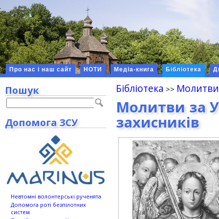
Про нас і наш сайт
НОТИ
Медіа-книга
Бібліотека
Д
Бібліотека
Молитв
Пошук
Молитви за Ук
захисникiв
Допомога ЗСУ
Невтомні волонтерські рученята
Допомога роті безпілотних
систем