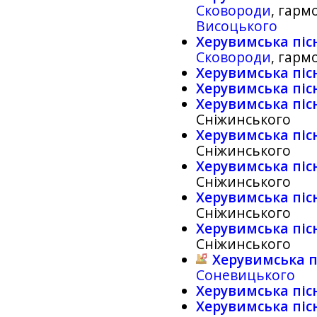
Сковороди
, гарм
Висоцького
Херувимська піс
Сковороди
, гарм
Херувимська піс
Херувимська піс
Херувимська піс
Сніжинського
Херувимська піс
Сніжинського
Херувимська піс
Сніжинського
Херувимська піс
Сніжинського
Херувимська піс
Сніжинського
Херувимська п
Соневицького
Херувимська піс
Херувимська піс