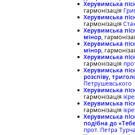
Херувимська піс
гармонізація
Гри
Херувимська піс
гармонізація
Ста
Херувимська пісн
мінор
, гармоніза
Херувимська пісн
мінор
, гармоніза
Херувимська піс
гармонізація
про
Херувимська пісн
розспiву, тригол
Петрушевського
Херувимська піс
гармонізація
ієр
Херувимська піс
гармонізація
ієр
Херувимська пісн
подібна до «Теб
прот. Петра Тур