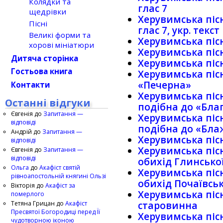
Колядки та
глас 7
щедрівки
Херувимська пісн
Пісні
глас 7, укр. текст
Великі форми та
Херувимська пісн
хорові мініатюри
Херувимська піс
Дитяча сторінка
Херувимська пісн
Гостьова книга
Херувимська піс
«Печерна»
Контакти
Херувимська піс
Останні відгуки
подiбна до «Бл
Євгенія
до
Запитання —
Херувимська піс
відповіді
подiбна до «Бла
Андрій
до
Запитання —
Херувимська пісн
відповіді
Херувимська пісн
Євгенія
до
Запитання —
відповіді
обихiд Глинської
Ольга
до
Акафіст святій
Херувимська пісн
рівноапостольній княгині Ользі
обихiд Почаївсь
Вікторія
до
Акафіст за
Херувимська пісн
померлого
Тетяна Грицан
до
Акафіст
старовинна
Пресвятої Богородиці перед Її
Херувимська пісн
чудотворною іконою