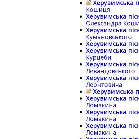
Херувимська п
Кошиця
Херувимська піс
Олександра Кош
Херувимська піс
Кумановського
Херувимська піс
Херувимська піс
Курцеби
Херувимська піс
Левандовського
Херувимська піс
Леонтовича
Херувимська п
Херувимська піс
Ломакина
Херувимська піс
Ломакина
Херувимська піс
Ломакина