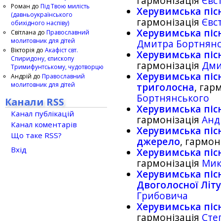
гармонізація
Євст
Роман
до
Під Твою милість
Херувимська пісн
(давньоукраїнського
гармонізація
Євст
обихідного наспіву)
Херувимська піс
Світлана
до
Православний
молитовник для дітей
Дмитра Бортнянс
Вікторія
до
Акафіст свт.
Херувимська пісн
Спиридону, єпископу
гармонізація
Дми
Тримифунтському, чудотворцю
Херувимська пісня
Андрій
до
Православний
молитовник для дітей
триголосна
, гар
Бортнянського
Канали RSS
Херувимська піс
Канал публікацій
гармонізація
Анд
Канал коментарів
Херувимська пісн
Що таке RSS?
джерело
, гармон
Вхід
Херувимська піс
гармонізація
Мик
Херувимська пісн
Двоголосної Лiтур
Грибовича
Херувимська піс
гармонізація
Сте