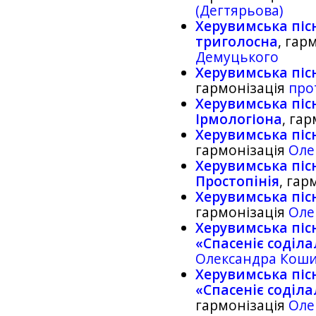
(Дегтярьова)
Херувимська піс
триголосна
, гар
Демуцького
Херувимська піс
гармонізація
про
Херувимська пісн
Ірмологіона
, га
Херувимська піс
гармонізація
Оле
Херувимська піс
Простопiнiя
, гар
Херувимська піс
гармонізація
Оле
Херувимська пісн
«Спасенiє содiла
Олександра Кош
Херувимська пісн
«Спасенiє содiла
гармонізація
Оле