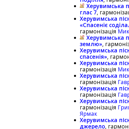
Херувимська пі
глас 7
, гармоніза
Херувимська пісн
«Спасенiє содiла
гармонізація
Мик
Херувимська п
землю»
, гармоні
Херувимська піс
спасенiя»
, гармо
Херувимська піс
гармонізація
Мик
Херувимська пісн
гармонізація
Гав
Херувимська пісн
гармонізація
Гав
Херувимська пісн
гармонізація
Гри
Ярмак
Херувимська пісн
джерело
, гармон