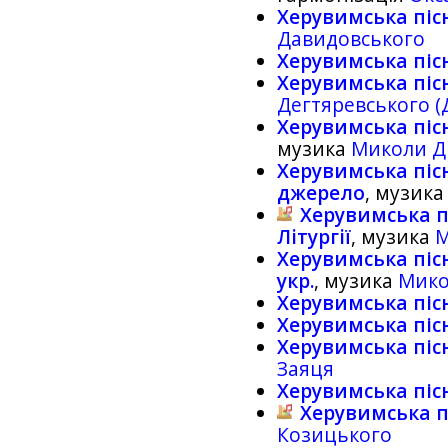
Херувимська піс
Давидовського
Херувимська піс
Херувимська піс
Дегтяревського (
Херувимська пісн
музика
Миколи Д
Херувимська пісн
джерело
, музик
Херувимська п
Лiтургiї
, музика
М
Херувимська пісн
укр.
, музика
Мико
Херувимська піс
Херувимська піс
Херувимська піс
Заяця
Херувимська піс
Херувимська п
Козицького