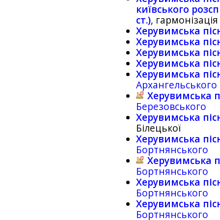
київського розспi
ст.)
, гармонізаці
Херувимська піс
Херувимська піс
Херувимська піс
Херувимська піс
Херувимська піс
Архангельського
Херувимська п
Березовського
Херувимська піс
Білецької
Херувимська піс
Бортнянського
Херувимська п
Бортнянського
Херувимська піс
Бортнянського
Херувимська піс
Бортнянського