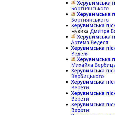
Херувимська п
Бортнянського
Херувимська п
Бортнянського
Херувимська пісн
музика
Дмитра Б
Херувимська пі
Артема Веделя
Херувимська пісн
Веделя
Херувимська п
Михайла Вербиц
Херувимська піс
Вербицького
Херувимська піс
Верети
Херувимська піс
Верети
Херувимська піс
Верети