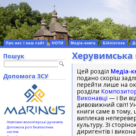
Про нас і наш сайт
НОТИ
Медіа-книга
Бібліотека
Д
Херувимська 
Пошук
Цей розділ
Медіа-к
Допомога ЗСУ
подано скоріш задля
перейти лише на окр
розділи
Композито
Виконавці
— і Ви ві
дивовижний світ! Ун
книги саме в тому, 
виплекав неперевер
Невтомні волонтерські рученята
культуру. Зі сторін
Допомога роті безпілотних
диригентів і викон
систем