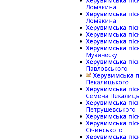
Херувимська піс
Ломакина
Херувимська піс
Ломакина
Херувимська піс
Херувимська піс
Херувимська піс
Херувимська піс
Музическу
Херувимська піс
Павловського
Херувимська п
Пекалицького
Херувимська піс
Семена Пекалиць
Херувимська піс
Петрушевського
Херувимська піс
Херувимська піс
Січинського
Херувимська піс