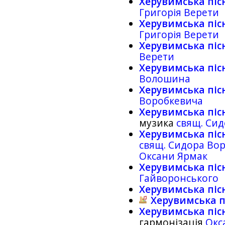
Херувимська піс
Григорія Верети
Херувимська пісн
Григорія Верети
Херувимська піс
Верети
Херувимська піс
Волошина
Херувимська піс
Воробкевича
Херувимська піс
музика
свящ. Си
Херувимська піс
свящ. Сидора Во
Оксани Ярмак
Херувимська піс
Гайворонського
Херувимська піс
Херувимська п
Херувимська піс
гармонізація
Окс