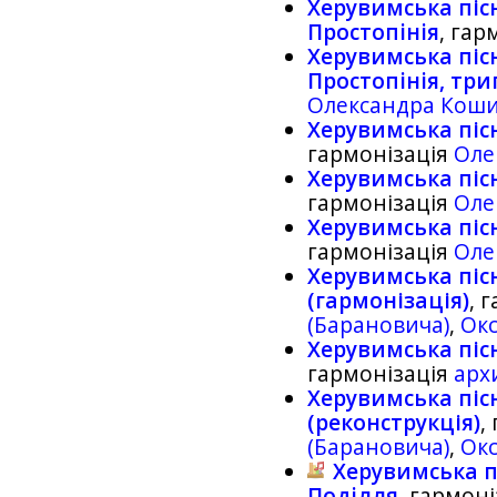
Херувимська піс
Простопiнiя
, гар
Херувимська піс
Простопiнiя, тр
Олександра Кош
Херувимська піс
гармонізація
Оле
Херувимська пісн
гармонізація
Оле
Херувимська пісн
гармонізація
Оле
Херувимська пісн
(гармонізація)
, 
(Барановича)
,
Ок
Херувимська пісн
гармонізація
арх
Херувимська пісн
(реконструкція)
,
(Барановича)
,
Ок
Херувимська пі
Подiлля
, гармон