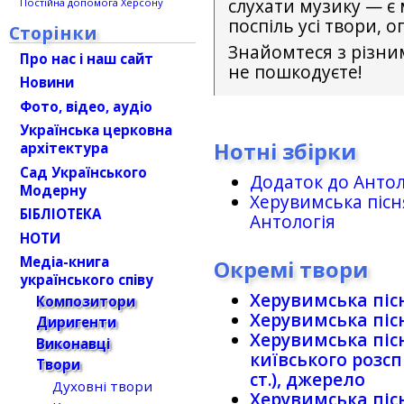
слухати музику — є
Постійна допомога Херсону
поспіль усі твори, о
Сторінки
Знайомтеся з різни
Про нас і наш сайт
не пошкодуєте!
Новини
Фото, відео, аудіо
Українська церковна
Нотні збірки
архітектура
Сад Українського
Додаток до Антол
Модерну
Херувимська пісня
БІБЛІОТЕКА
Антологія
НОТИ
Медіа-книга
Окремі твори
українського співу
Херувимська піс
Композитори
Херувимська пісн
Диригенти
Херувимська пісн
Виконавці
київського розспi
Твори
ст.), джерело
Духовні твори
Херувимська пісн