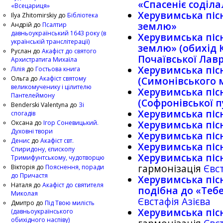
«Спасенiє содiла
«Всецариця»
Херувимська пісн
Ilya Zhitomirskiy
до
Бібліотека
землю»
Андрій
до
Псалтир
давньоукраїнський 1643 року (в
Херувимська пісн
українській транслітерації)
землю» (обихiд 
Руслан
до
Акафіст до святого
Почаївської Лав
Архистратига Михаїла
Херувимська піс
Лілія
до
Гостьова книга
Ольга
до
Акафіст святому
(Симонiвського 
великомученику і цілителю
Херувимська піс
Пантелеймону
(Софронiвської п
Benderski Valentyna
до
Зі
Херувимська пісн
спогадів
Оксана
до
Ігор Соневицький.
Херувимська пісн
Духовні твори
Херувимська пісн
Денис
до
Акафіст свт.
Херувимська піс
Спиридону, єпископу
Херувимська піс
Тримифунтському, чудотворцю
гармонізація
Євст
Вікторія
до
Пояснення, поради
до Причастя
Херувимська пісн
Наталя
до
Акафіст до святителя
подібна до «Теб
Миколая
Євстафія Азієва
Дмитро
до
Під Твою милість
Херувимська піс
(давньоукраїнського
обихідного наспіву)