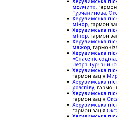
Херувимська пісн
молчит»
, гармон
Турчанинова
,
Ок
Херувимська пісн
мінор
, гармоніза
Херувимська пісн
мінор
, гармоніза
Херувимська пісн
мажор
, гармоніз
Херувимська пісн
«Спасенiє содiла
Петра Турчанино
Херувимська піс
гармонізація
Мир
Херувимська піс
розспiву
, гармон
Херувимська піс
гармонізація
Окс
Херувимська пісн
гармонізація
Окс
Херувимська пісн