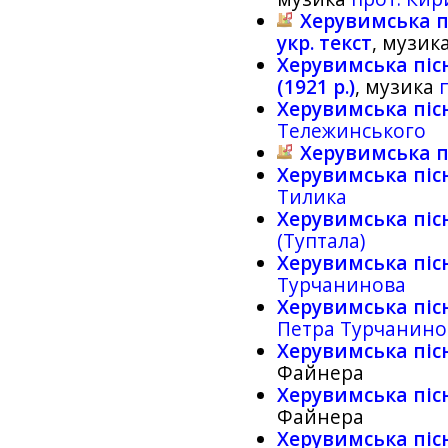
Херувимська пісн
укр. текст
, музик
Херувимська пісня
(1921 р.)
, музика
Херувимська піс
Тележинського
Херувимська п
Херувимська піс
Тилика
Херувимська піс
(Туптала)
Херувимська піс
Турчанинова
Херувимська піс
Петра Турчанино
Херувимська піс
Файнера
Херувимська піс
Файнера
Херувимська піс