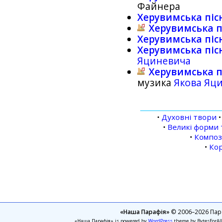
Файнера
Херувимська піс
Херувимська п
Херувимська піс
Херувимська піс
Яциневича
Херувимська пі
музика
Якова Яц
•
Духовні твори
•
Великі форми 
•
Компо
•
Кор
«Наша Парафія»
© 2006–2026 Пара
«Наша Парафія» is powered by
WordPress
theme by BytesForAl