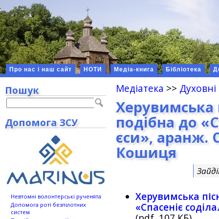
Про нас і наш сайт
НОТИ
Медіа-книга
Бібліотека
Д
Медіатека
>>
Духовні
Пошук
Херувимська п
подiбна до «С
Допомога ЗСУ
єси», аранж.
Кошиця
Зайд
Херувимська пісн
Невтомні волонтерські рученята
Допомога роті безпілотних
«Спасенiє содiла
систем
(pdf, 107 КБ)