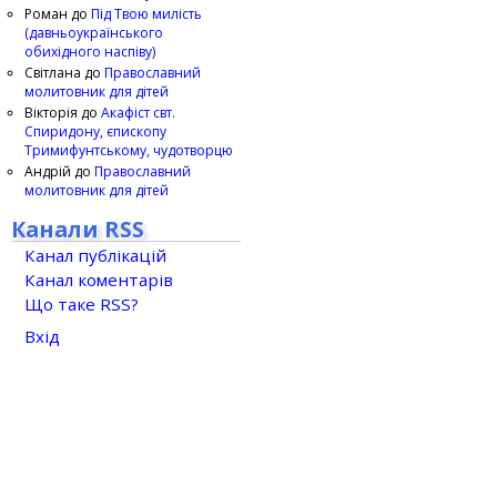
Роман
до
Під Твою милість
(давньоукраїнського
обихідного наспіву)
Світлана
до
Православний
молитовник для дітей
Вікторія
до
Акафіст свт.
Спиридону, єпископу
Тримифунтському, чудотворцю
Андрій
до
Православний
молитовник для дітей
Канали RSS
Канал публікацій
Канал коментарів
Що таке RSS?
Вхід