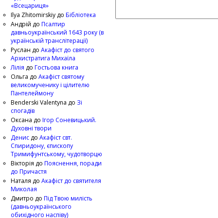
«Всецариця»
Ilya Zhitomirskiy
до
Бібліотека
Андрій
до
Псалтир
давньоукраїнський 1643 року (в
українській транслітерації)
Руслан
до
Акафіст до святого
Архистратига Михаїла
Лілія
до
Гостьова книга
Ольга
до
Акафіст святому
великомученику і цілителю
Пантелеймону
Benderski Valentyna
до
Зі
спогадів
Оксана
до
Ігор Соневицький.
Духовні твори
Денис
до
Акафіст свт.
Спиридону, єпископу
Тримифунтському, чудотворцю
Вікторія
до
Пояснення, поради
до Причастя
Наталя
до
Акафіст до святителя
Миколая
Дмитро
до
Під Твою милість
(давньоукраїнського
обихідного наспіву)