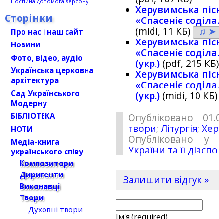
Постійна допомога Херсону
Херувимська пісн
Сторінки
«Спасенiє содiла
(midi, 11 КБ)
♫ ➤
Про нас і наш сайт
Херувимська пісн
Новини
«Спасенiє содiла
Фото, відео, аудіо
(укр.)
(pdf, 215 КБ)
Українська церковна
Херувимська пісн
архітектура
«Спасенiє содiла
Сад Українського
(укр.)
(midi, 10 КБ
Модерну
БІБЛІОТЕКА
Опубліковано 01.
твори
;
Літургія
;
Хер
НОТИ
Опубліковано у 
Медіа-книга
України та її діасп
українського співу
Композитори
Диригенти
Залишити відгук »
Виконавці
Твори
Духовні твори
Ім'я (required)