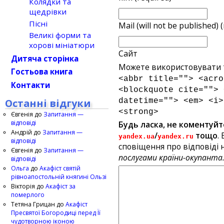
Колядки та
щедрівки
Пісні
Mail (will not be published) 
Великі форми та
хорові мініатюри
Сайт
Дитяча сторінка
Можете використовувати т
Гостьова книга
<abbr title=""> <acro
Контакти
<blockquote cite=""> 
Останні відгуки
datetime=""> <em> <i>
<strong>
Євгенія
до
Запитання —
відповіді
Будь ласка, не коментуйт
Андрій
до
Запитання —
/
тощо
.
yandex.ua
yandex.ru
відповіді
сповіщення про відповіді н
Євгенія
до
Запитання —
послугами країни-окупанта
відповіді
Ольга
до
Акафіст святій
рівноапостольній княгині Ользі
Вікторія
до
Акафіст за
померлого
Тетяна Грицан
до
Акафіст
Пресвятої Богородиці перед Її
чудотворною іконою