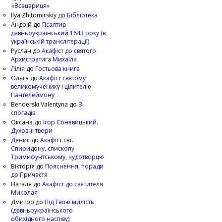
«Всецариця»
Ilya Zhitomirskiy
до
Бібліотека
Андрій
до
Псалтир
давньоукраїнський 1643 року (в
українській транслітерації)
Руслан
до
Акафіст до святого
Архистратига Михаїла
Лілія
до
Гостьова книга
Ольга
до
Акафіст святому
великомученику і цілителю
Пантелеймону
Benderski Valentyna
до
Зі
спогадів
Оксана
до
Ігор Соневицький.
Духовні твори
Денис
до
Акафіст свт.
Спиридону, єпископу
Тримифунтському, чудотворцю
Вікторія
до
Пояснення, поради
до Причастя
Наталя
до
Акафіст до святителя
Миколая
Дмитро
до
Під Твою милість
(давньоукраїнського
обихідного наспіву)