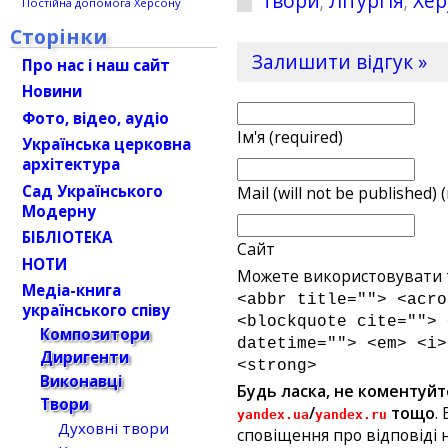
твори
;
Літургія
;
Хер
Постійна допомога Херсону
Сторінки
Залишити відгук »
Про нас і наш сайт
Новини
Фото, відео, аудіо
Ім'я (required)
Українська церковна
архітектура
Сад Українського
Mail (will not be published) 
Модерну
БІБЛІОТЕКА
Сайт
НОТИ
Можете використовувати т
Медіа-книга
<abbr title=""> <acro
українського співу
<blockquote cite=""> 
Композитори
datetime=""> <em> <i>
Диригенти
<strong>
Виконавці
Будь ласка, не коментуйт
Твори
/
тощо
.
yandex.ua
yandex.ru
Духовні твори
сповіщення про відповіді н