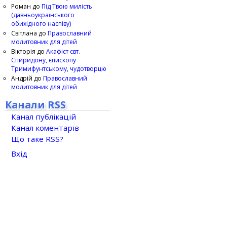
Роман
до
Під Твою милість
(давньоукраїнського
обихідного наспіву)
Світлана
до
Православний
молитовник для дітей
Вікторія
до
Акафіст свт.
Спиридону, єпископу
Тримифунтському, чудотворцю
Андрій
до
Православний
молитовник для дітей
Канали RSS
Канал публікацій
Канал коментарів
Що таке RSS?
Вхід