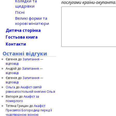
Колядки та
послугами країни-окупанта
щедрівки
Пісні
Великі форми та
хорові мініатюри
Дитяча сторінка
Гостьова книга
Контакти
Останні відгуки
Євгенія
до
Запитання —
відповіді
Андрій
до
Запитання —
відповіді
Євгенія
до
Запитання —
відповіді
Ольга
до
Акафіст святій
рівноапостольній княгині Ользі
Вікторія
до
Акафіст за
померлого
Тетяна Грицан
до
Акафіст
Пресвятої Богородиці перед Її
чудотворною іконою