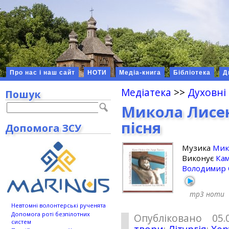
Про нас і наш сайт
НОТИ
Медіа-книга
Бібліотека
Д
Медіатека
>>
Духовні
Пошук
Микола Лисен
пісня
Допомога ЗСУ
Музика
Мик
Виконує
Кам
Володимир 
mp3
ноти
Невтомні волонтерські рученята
Допомога роті безпілотних
Опубліковано 05.
систем