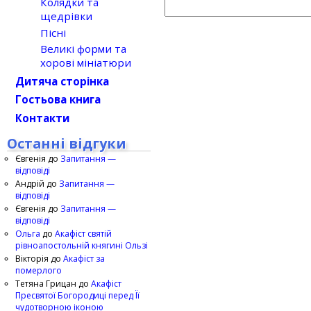
Колядки та
щедрівки
Пісні
Великі форми та
хорові мініатюри
Дитяча сторінка
Гостьова книга
Контакти
Останні відгуки
Євгенія
до
Запитання —
відповіді
Андрій
до
Запитання —
відповіді
Євгенія
до
Запитання —
відповіді
Ольга
до
Акафіст святій
рівноапостольній княгині Ользі
Вікторія
до
Акафіст за
померлого
Тетяна Грицан
до
Акафіст
Пресвятої Богородиці перед Її
чудотворною іконою