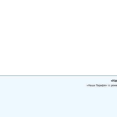
«На
«Наша Парафія» is pow