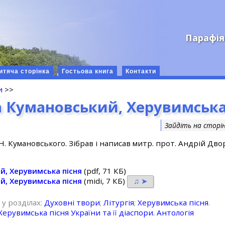
Парафія
итяча сторінка
Гостьова книга
Контакти
и
>>
 Кумановський, Херувимська
Зайдіть на сторі
. Н. Кумановського. Зiбрав i написав митр. прот. Андрiй Дв
й, Херувимська пісня
(pdf, 71 КБ)
й, Херувимська пісня
(midi, 7 КБ)
♫ ➤
 у розділах:
Духовні твори
;
Літургія
;
Херувимська пісня
.
Херувимська пісня України та її діаспори. Антологія