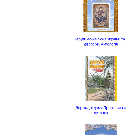
Херувимська пісня України та її
діаспори. Антологія
Дорога додому. Православна
читанка