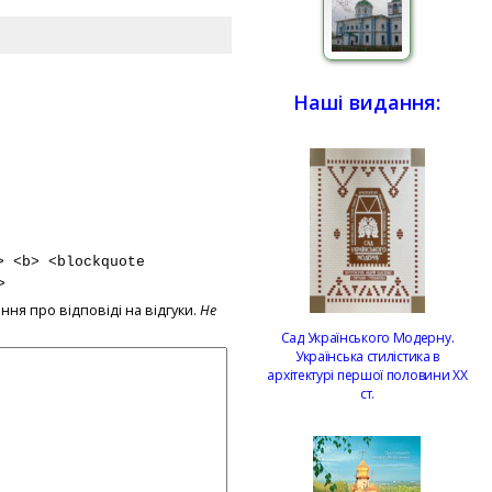
Наші видання:
> <b> <blockquote
>
ння про відповіді на відгуки.
Не
Сад Українського Модерну.
Українська стилістика в
архітектурі першої половини ХХ
ст.