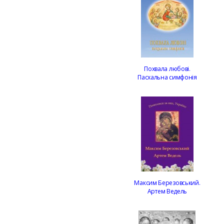
Похвала любові.
Пасхальна симфонія
Максим Березовський.
Артем Ведель