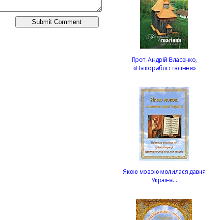
Прот. Андрій Власенко,
«На кораблі спасіння»
Якою мовою молилася давня
Україна…