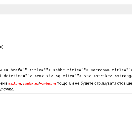
d)
и:
<a href="" title=""> <abbr title=""> <acronym title=""
l datetime=""> <em> <i> <q cite=""> <s> <strike> <strong
менів
,
/
тощо
. Ви не будете отримувати сповіще
mail.ru
yandex.ua
yandex.ru
купанта.