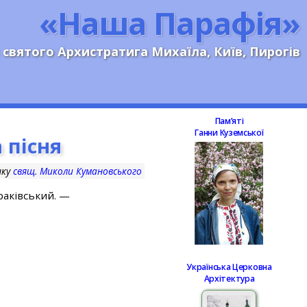
«Наша Парафія»
 святого Архистратига Михаїла, Київ, Пирогів
Памʼяті
Ганни Куземської
 пісня
нку
свящ. Миколи Кумановського
оракiвський. —
Українська Церковна
Архітектура