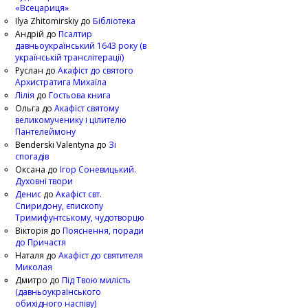
«Всецариця»
Ilya Zhitomirskiy
до
Бібліотека
Андрій
до
Псалтир
давньоукраїнський 1643 року (в
українській транслітерації)
Руслан
до
Акафіст до святого
Архистратига Михаїла
Лілія
до
Гостьова книга
Ольга
до
Акафіст святому
великомученику і цілителю
Пантелеймону
Benderski Valentyna
до
Зі
спогадів
Оксана
до
Ігор Соневицький.
Духовні твори
Денис
до
Акафіст свт.
Спиридону, єпископу
Тримифунтському, чудотворцю
Вікторія
до
Пояснення, поради
до Причастя
Наталя
до
Акафіст до святителя
Миколая
Дмитро
до
Під Твою милість
(давньоукраїнського
обихідного наспіву)