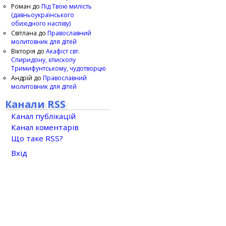
Роман
до
Під Твою милість
(давньоукраїнського
обихідного наспіву)
Світлана
до
Православний
молитовник для дітей
Вікторія
до
Акафіст свт.
Спиридону, єпископу
Тримифунтському, чудотворцю
Андрій
до
Православний
молитовник для дітей
Канали RSS
Канал публікацій
Канал коментарів
Що таке RSS?
Вхід