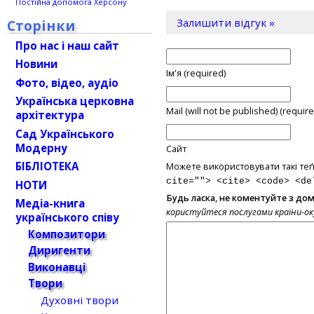
Постійна допомога Херсону
Залишити відгук »
Сторінки
Про нас і наш сайт
Новини
Ім'я (required)
Фото, відео, аудіо
Українська церковна
Mail (will not be published) (require
архітектура
Сад Українського
Модерну
Сайт
БІБЛІОТЕКА
Можете використовувати такі теґ
cite=""> <cite> <code> <de
НОТИ
Будь ласка, не коментуйте з до
Медіа-книга
користуйтеся послугами країни-о
українського співу
Композитори
Диригенти
Виконавці
Твори
Духовні твори