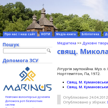
Про нас і наш сайт
НОТИ
Медіа-книга
Бібліотека
Д
Медіатека
>>
Духовні твор
Пошук
свящ. Микола
Допомога ЗСУ
Лiтургiя заупокiйна. Муз. о
Нортгемптон, Па, 1972.
Свящ. М. Кумановськи
Свящ. М. Кумановськи
Опубліковано 24.04.2012
Невтомні волонтерські рученята
Допомога роті безпілотних
Опубліковано у збірках:
систем