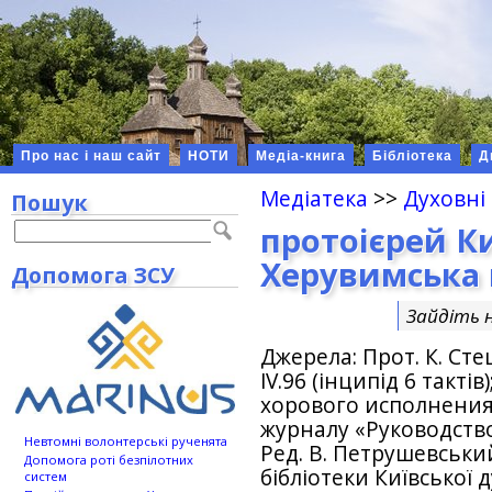
Про нас і наш сайт
НОТИ
Медіа-книга
Бібліотека
Д
Медіатека
>>
Духовні
Пошук
протоієрей К
Херувимська 
Допомога ЗСУ
Зайдіть 
Джерела: Прот. К. Стец
IV.96 (iнципiд 6 такт
хорового исполнения
журналу «Руководство
Невтомні волонтерські рученята
Ред. В. Петрушевський.
Допомога роті безпілотних
бiблiотеки Київської 
систем