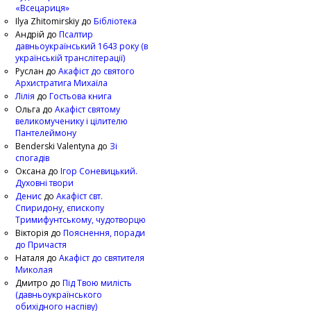
«Всецариця»
Ilya Zhitomirskiy
до
Бібліотека
Андрій
до
Псалтир
давньоукраїнський 1643 року (в
українській транслітерації)
Руслан
до
Акафіст до святого
Архистратига Михаїла
Лілія
до
Гостьова книга
Ольга
до
Акафіст святому
великомученику і цілителю
Пантелеймону
Benderski Valentyna
до
Зі
спогадів
Оксана
до
Ігор Соневицький.
Духовні твори
Денис
до
Акафіст свт.
Спиридону, єпископу
Тримифунтському, чудотворцю
Вікторія
до
Пояснення, поради
до Причастя
Наталя
до
Акафіст до святителя
Миколая
Дмитро
до
Під Твою милість
(давньоукраїнського
обихідного наспіву)