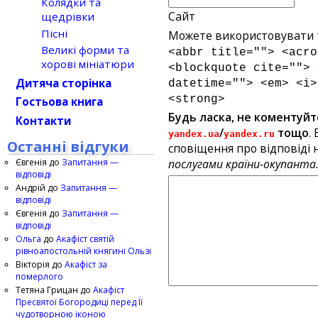
Колядки та
Сайт
щедрівки
Пісні
Можете використовувати т
Великі форми та
<abbr title=""> <acro
хорові мініатюри
<blockquote cite=""> 
Дитяча сторінка
datetime=""> <em> <i>
<strong>
Гостьова книга
Будь ласка, не коментуйт
Контакти
/
тощо
.
yandex.ua
yandex.ru
Останні відгуки
сповіщення про відповіді н
Євгенія
до
Запитання —
послугами країни-окупанта
відповіді
Андрій
до
Запитання —
відповіді
Євгенія
до
Запитання —
відповіді
Ольга
до
Акафіст святій
рівноапостольній княгині Ользі
Вікторія
до
Акафіст за
померлого
Тетяна Грицан
до
Акафіст
Пресвятої Богородиці перед Її
чудотворною іконою