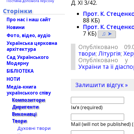
Постійна допомога Херсону
Д. ХI 3/42.
Сторінки
Прот. К. Стеценк
Про нас і наш сайт
88 КБ)
Прот. К. Стеценк
Новини
7 КБ)
♫ ➤
Фото, відео, аудіо
Українська церковна
Опубліковано 09.
архітектура
твори
;
Літургія
;
Хер
Сад Українського
Опубліковано у 
Модерну
України та її діасп
БІБЛІОТЕКА
НОТИ
Залишити відгук »
Медіа-книга
українського співу
Композитори
Диригенти
Ім'я (required)
Виконавці
Твори
Mail (will not be published) 
Духовні твори