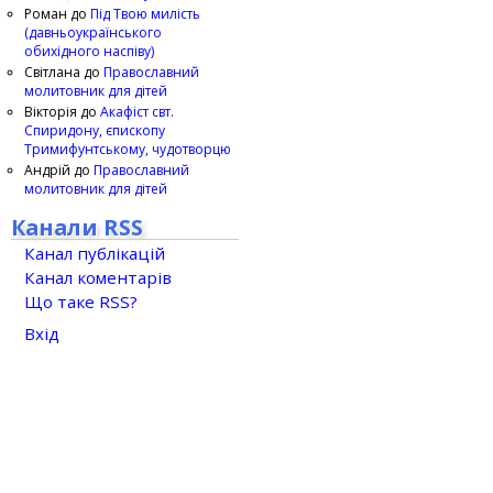
Роман
до
Під Твою милість
(давньоукраїнського
обихідного наспіву)
Світлана
до
Православний
молитовник для дітей
Вікторія
до
Акафіст свт.
Спиридону, єпископу
Тримифунтському, чудотворцю
Андрій
до
Православний
молитовник для дітей
Канали RSS
Канал публікацій
Канал коментарів
Що таке RSS?
Вхід