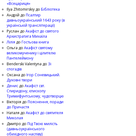
«Всецариця»
Ilya Zhitomirskiy
до
Бібліотека
Андрій
до
Псалтир
давньоукраїнський 1643 року (в
українській транслітерації)
Руслан
до
Акафіст до святого
Архистратига Михаїла
Лілія
до
Гостьова книга
Ольга
до
Акафіст святому
великомученику і цілителю
Пантелеймону
Benderski Valentyna
до
Зі
спогадів
Оксана
до
Ігор Соневицький.
Духовні твори
Денис
до
Акафіст свт.
Спиридону, єпископу
Тримифунтському, чудотворцю
Вікторія
до
Пояснення, поради
до Причастя
Наталя
до
Акафіст до святителя
Миколая
Дмитро
до
Під Твою милість
(давньоукраїнського
обихідного наспіву)