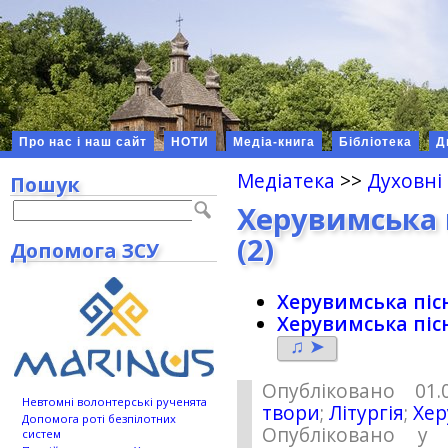
Про нас і наш сайт
НОТИ
Медіа-книга
Бібліотека
Д
Медіатека
>>
Духовні
Пошук
Херувимська п
(2)
Допомога ЗСУ
Херувимська пісн
Херувимська пісн
♫ ➤
Опубліковано 01.
Невтомні волонтерські рученята
твори
;
Літургія
;
Хер
Допомога роті безпілотних
Опубліковано у 
систем