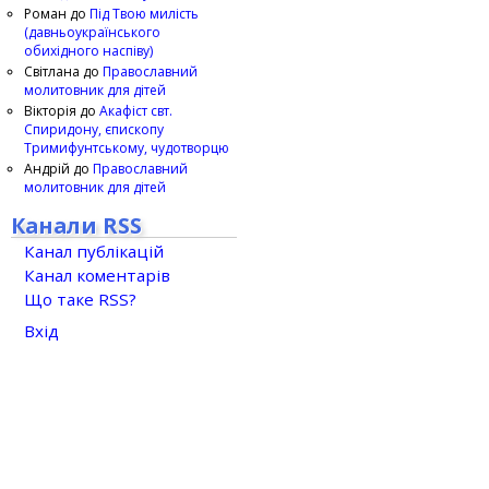
Роман
до
Під Твою милість
(давньоукраїнського
обихідного наспіву)
Світлана
до
Православний
молитовник для дітей
Вікторія
до
Акафіст свт.
Спиридону, єпископу
Тримифунтському, чудотворцю
Андрій
до
Православний
молитовник для дітей
Канали RSS
Канал публікацій
Канал коментарів
Що таке RSS?
Вхід