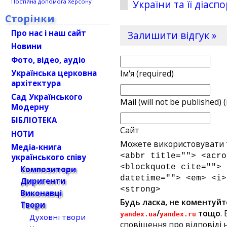
Постійна допомога Херсону
України та її діасп
Сторінки
Про нас і наш сайт
Залишити відгук »
Новини
Фото, відео, аудіо
Українська церковна
Ім'я (required)
архітектура
Сад Українського
Mail (will not be published) 
Модерну
БІБЛІОТЕКА
Сайт
НОТИ
Можете використовувати т
Медіа-книга
<abbr title=""> <acro
українського співу
<blockquote cite=""> 
Композитори
datetime=""> <em> <i>
Диригенти
<strong>
Виконавці
Будь ласка, не коментуйт
Твори
/
тощо
.
yandex.ua
yandex.ru
Духовні твори
сповіщення про відповіді н