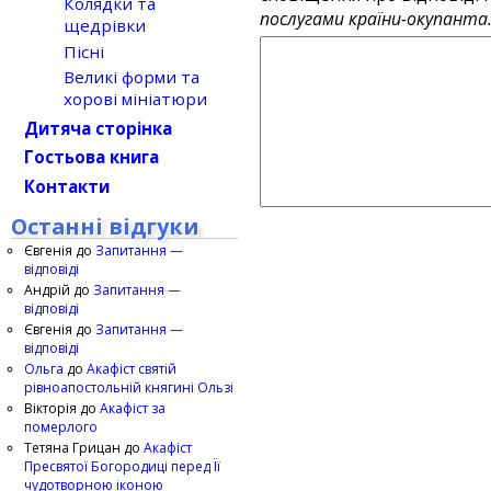
Колядки та
послугами країни-окупанта
щедрівки
Пісні
Великі форми та
хорові мініатюри
Дитяча сторінка
Гостьова книга
Контакти
Останні відгуки
Євгенія
до
Запитання —
відповіді
Андрій
до
Запитання —
відповіді
Євгенія
до
Запитання —
відповіді
Ольга
до
Акафіст святій
рівноапостольній княгині Ользі
Вікторія
до
Акафіст за
померлого
Тетяна Грицан
до
Акафіст
Пресвятої Богородиці перед Її
чудотворною іконою