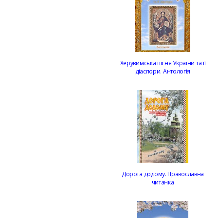
Херувимська пісня України та її
діаспори. Антологія
Дорога додому. Православна
читанка