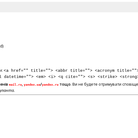
d)
и:
<a href="" title=""> <abbr title=""> <acronym title=""
l datetime=""> <em> <i> <q cite=""> <s> <strike> <strong
менів
,
/
тощо
. Ви не будете отримувати сповіще
mail.ru
yandex.ua
yandex.ru
купанта.