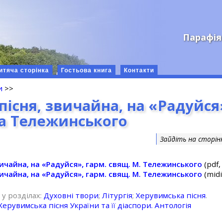
Парафія
итяча сторінка
Гостьова книга
Контакти
и
>>
існя, звичайна, на «Радуйся
а Тележинського
Зайдіть на сторін
вичайна, на «Радуйся», гарм. свящ. М. Тележинського
(pdf,
вичайна, на «Радуйся», гарм. свящ. М. Тележинського
(midi
 у розділах:
Духовні твори
;
Літургія
;
Херувимська пісня
.
Херувимська пісня України та її діаспори. Антологія