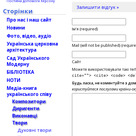
Постійна допомога Херсону
Залишити відгук »
Сторінки
Про нас і наш сайт
Новини
Ім'я (required)
Фото, відео, аудіо
Українська церковна
Mail (will not be published) (require
архітектура
Сад Українського
Сайт
Модерну
Можете використовувати такі теґ
БІБЛІОТЕКА
cite=""> <cite> <code> <de
НОТИ
Будь ласка, не коментуйте з до
Медіа-книга
користуйтеся послугами країни-о
українського співу
Композитори
Диригенти
Виконавці
Твори
Духовні твори