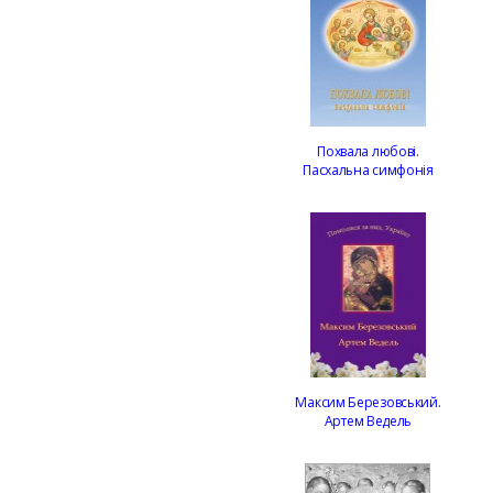
Похвала любові.
Пасхальна симфонія
Максим Березовський.
Артем Ведель