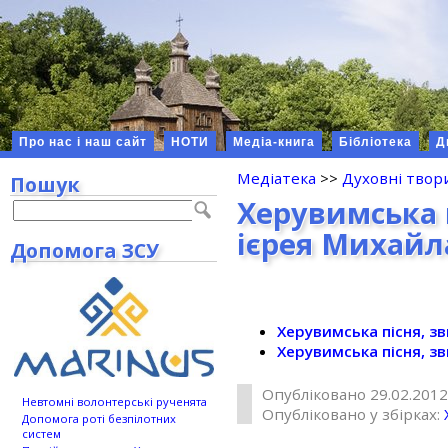
Про нас і наш сайт
НОТИ
Медіа-книга
Бібліотека
Д
Медіатека
>>
Духовні твор
Пошук
Херувимська п
ієрея Михайл
Допомога ЗСУ
Херувимська пісня, з
Херувимська пісня, з
Опубліковано 29.02.2012
Невтомні волонтерські рученята
Опубліковано у збірках:
Допомога роті безпілотних
систем