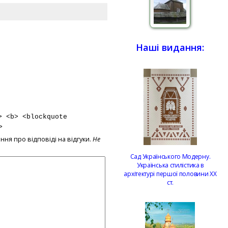
Наші видання:
> <b> <blockquote
>
ння про відповіді на відгуки.
Не
Сад Українського Модерну.
Українська стилістика в
архітектурі першої половини ХХ
ст.