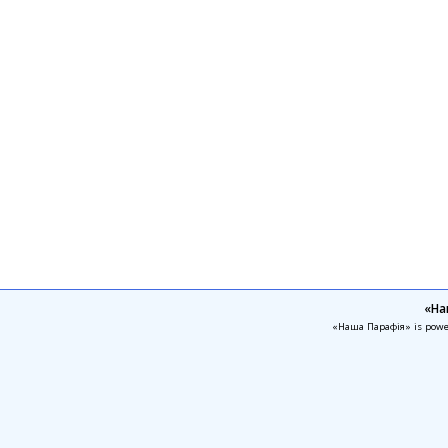
«На
«Наша Парафія» is pow