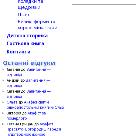
Колядки та
щедрівки
Пісні
Великі форми та
хорові мініатюри
Дитяча сторінка
Гостьова книга
Контакти
Останні відгуки
Євгенія
до
Запитання —
відповіді
Андрій
до
Запитання —
відповіді
Євгенія
до
Запитання —
відповіді
Ольга
до
Акафіст святій
рівноапостольній княгині Ользі
Вікторія
до
Акафіст за
померлого
Тетяна Грицан
до
Акафіст
Пресвятої Богородиці перед Її
чудотворною іконою