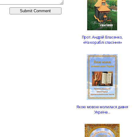
Прот. Андрій Власенко,
«На кораблі спасіння»
Якою мовою молилася давня
Україна…