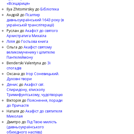
«Всецариця»
Ilya Zhitomirskiy
до
Бібліотека
Андрій
до
Псалтир
давньоукраїнський 1643 року (в
українській транслітерації)
Руслан
до
Акафіст до святого
Архистратига Михаїла
Лілія
до
Гостьова книга
Ольга
до
Акафіст святому
великомученику і цілителю
Пантелеймону
Benderski Valentyna
до
Зі
спогадів
Оксана
до
Ігор Соневицький.
Духовні твори
Денис
до
Акафіст свт.
Спиридону, єпископу
Тримифунтському, чудотворцю
Вікторія
до
Пояснення, поради
до Причастя
Наталя
до
Акафіст до святителя
Миколая
Дмитро
до
Під Твою милість
(давньоукраїнського
обихідного наспіву)