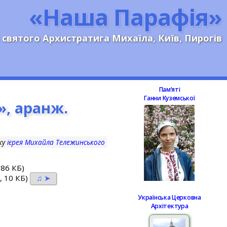
«Наша Парафія»
 святого Архистратига Михаїла, Київ, Пирогів
Памʼяті
Ганни Куземської
», аранж.
ку
ієрея Михайла Тележинського
 86 КБ)
, 10 КБ)
♫ ➤
Українська Церковна
Архітектура