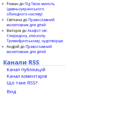
Роман
до
Під Твою милість
(давньоукраїнського
обихідного наспіву)
Світлана
до
Православний
молитовник для дітей
Вікторія
до
Акафіст свт.
Спиридону, єпископу
Тримифунтському, чудотворцю
Андрій
до
Православний
молитовник для дітей
Канали RSS
Канал публікацій
Канал коментарів
Що таке RSS?
Вхід