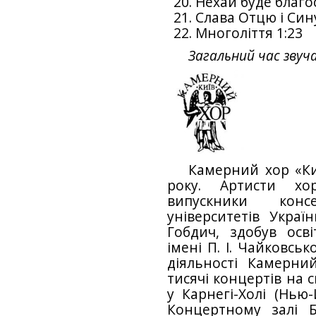
Нехай буде благо
Слава Отцю і Сину
Многоліття 1:23
Загальний час звуч
Камерний хор «Киї
року. Артисти хор
випускники конс
університетів Укра
Гобдич, здобув освіт
імені П. І. Чайковськ
діяльності Камерни
тисячі концертів на с
у Карнегі-Холі (Нью-
Концертному залі Бі