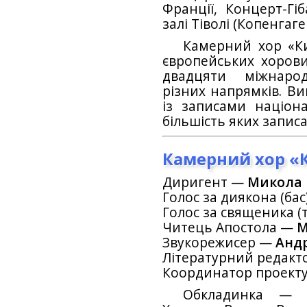
Франції, Концерт-Гі
залі Тіволі (Копенгаген
Камерний хор «К
європейських хорових
двадцяти міжнаро
різних напрямків. Ви
із записами націона
більшість яких запис
Камерний хор «
Диригент —
Микола 
Голос за диякона (ба
Голос за священика (
Читець Апостола —
М
Звукорежисер —
Анд
Літературний редак
Координатор проект
Обкладинка — р