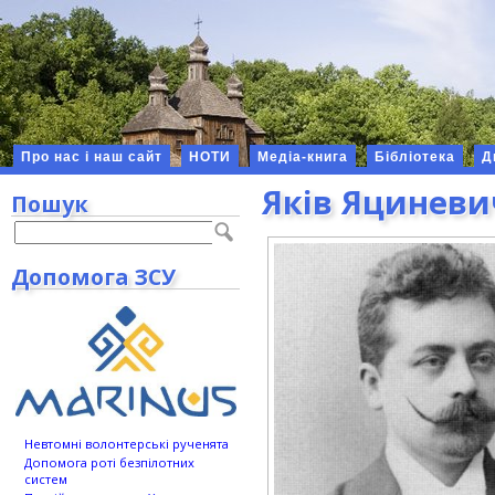
Про нас і наш сайт
НОТИ
Медіа-книга
Бібліотека
Д
Яків Яциневи
Пошук
Допомога ЗСУ
Невтомні волонтерські рученята
Допомога роті безпілотних
систем