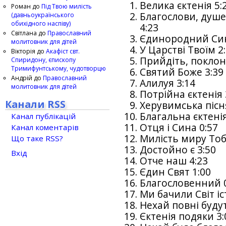
Велика єктенія 5:
Роман
до
Під Твою милість
Благослови, душе
(давньоукраїнського
обихідного наспіву)
4:23
Світлана
до
Православний
Єдинородний Сину
молитовник для дітей
У Царстві Твоїм 2
Вікторія
до
Акафіст свт.
Прийдіть, поклон
Спиридону, єпископу
Тримифунтському, чудотворцю
Святий Боже 3:39
Андрій
до
Православний
Алилуя 3:14
молитовник для дітей
Потрійна єктенія 
Канали RSS
Херувимська пісн
Благальна єктенія
Канал публікацій
Отця і Сина 0:57
Канал коментарів
Милість миру Тобі
Що таке RSS?
Достойно є 3:50
Вхід
Отче наш 4:23
Єдин Свят 1:00
Благословенний 0
Ми бачили Світ і
Нехай повні будут
Єктенія подяки 3: