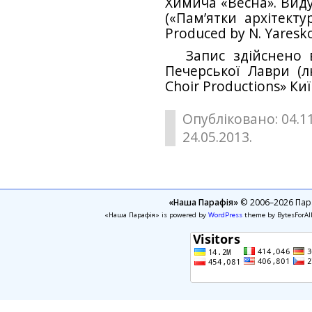
Химича «Весна». Видуб
(«Пам’ятки архітект
Produced by N. Yaresko 
Запис здійснено 
Печерської Лаври (л
Choir Productions» Киї
Опубліковано: 04.1
24.05.2013.
«Наша Парафія»
© 2006–2026 Пара
«Наша Парафія» is powered by
WordPress
theme by BytesForAl