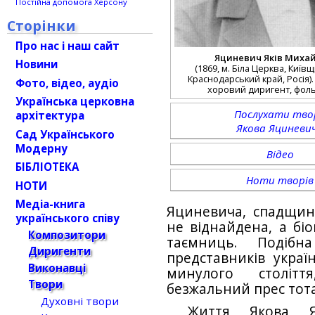
Постійна допомога Херсону
Сторінки
Про нас і наш сайт
Яциневич Яків Миха
Новини
(1869, м. Біла Церква, Київ
Краснодарський край, Росія).
Фото, відео, аудіо
хоровий диригент, фоль
Українська церковна
Послухати тво
архітектура
Якова Яциневи
Сад Українського
Модерну
Відео
БІБЛІОТЕКА
Ноти творів
НОТИ
Медіа-книга
Яциневича, спадщи­н
українського співу
не віднайдена, а бі
Композитори
таємниць. Подібн
Диригенти
представників україн
Виконавці
минулого століт
Твори
безжальний прес тот
Духовні твори
Життя Якова Я