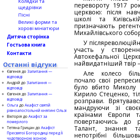
Колядки та
перевороту 1917 рок
щедрівки
церквою: після нав
Пісні
школі та Київські
Великі форми та
призначають регент
хорові мініатюри
Михайлівського собор
Дитяча сторінка
У післяреволюційн
Гостьова книга
участь у створенні
Контакти
Автокефальної Церк
найвидатніший твір —
Останні відгуки
Євгенія
до
Запитання —
Але колесо біл
відповіді
почало свої репресив
Андрій
до
Запитання —
було вбито Миколу 
відповіді
Кирило Стеценко, т
Євгенія
до
Запитання —
відповіді
розправи. Врятував
Ольга
до
Акафіст святій
мандруючи зі сво­
рівноапостольній княгині Ользі
країнами Європи т
Вікторія
до
Акафіст за
повертаючись до р
померлого
Талант, знання т
Тетяна Грицан
до
Акафіст
Пресвятої Богородиці перед Її
непотрібні більшов
чудотворною іконою