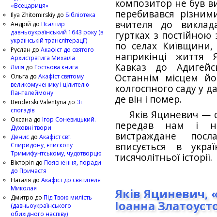
композитор не був ви
«Всецариця»
переби­вався різним
Ilya Zhitomirskiy
до
Бібліотека
вчителя до виклад
Андрій
до
Псалтир
давньоукраїнський 1643 року (в
гуртках з постійною
українській транслітерації)
по селах Київщини, 
Руслан
до
Акафіст до святого
наприкінці життя 
Архистратига Михаїла
Кавказ до Адигейсь
Лілія
до
Гостьова книга
Останнім місцем й
Ольга
до
Акафіст святому
великомученику і цілителю
колгоспного саду у д
Пантелеймону
де він і помер.
Benderski Valentyna
до
Зі
спогадів
Яків Яциневич — с
Оксана
до
Ігор Соневицький.
передав нам і на
Духовні твори
вистраждане посл
Денис
до
Акафіст свт.
вписується в укра
Спиридону, єпископу
Тримифунтському, чудотворцю
тисячолітньої історії.
Вікторія
до
Пояснення, поради
до Причастя
Наталя
до
Акафіст до святителя
Миколая
Яків Яциневич, «
Дмитро
до
Під Твою милість
Іоанна Златоуст
(давньоукраїнського
обихідного наспіву)