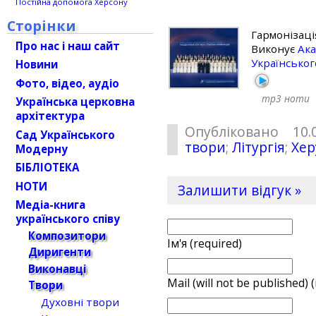
Постійна допомога Херсону
Сторінки
Гармонізац
Про нас і наш сайт
Виконує
Ака
Українськог
Новини
Фото, відео, аудіо
mp3
ноти
Українська церковна
архітектура
Опубліковано 10.
Сад Українського
твори
;
Літургія
;
Хер
Модерну
БІБЛІОТЕКА
НОТИ
Залишити відгук »
Медіа-книга
українського співу
Композитори
Ім'я (required)
Диригенти
Виконавці
Mail (will not be published) 
Твори
Духовні твори