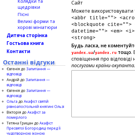
Колядки та
Сайт
щедрівки
Можете використовувати т
Пісні
<abbr title=""> <acro
Великі форми та
<blockquote cite=""> 
хорові мініатюри
datetime=""> <em> <i>
Дитяча сторінка
<strong>
Гостьова книга
Будь ласка, не коментуйт
Контакти
/
тощо
.
yandex.ua
yandex.ru
сповіщення про відповіді н
Останні відгуки
послугами країни-окупанта
Євгенія
до
Запитання —
відповіді
Андрій
до
Запитання —
відповіді
Євгенія
до
Запитання —
відповіді
Ольга
до
Акафіст святій
рівноапостольній княгині Ользі
Вікторія
до
Акафіст за
померлого
Тетяна Грицан
до
Акафіст
Пресвятої Богородиці перед Її
чудотворною іконою