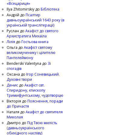
«Всецариця»
Ilya Zhitomirskiy
до
Бібліотека
Андрій
до
Псалтир
давньоукраїнський 1643 року (в
українській транслітерації)
Руслан
до
Акафіст до святого
Архистратига Михаїла
Лілія
до
Гостьова книга
Ольга
до
Акафіст святому
великомученику і цілителю
Пантелеймону
Benderski Valentyna
до
Зі
спогадів
Оксана
до
Ігор Соневицький.
Духовні твори
Денис
до
Акафіст свт.
Спиридону, єпископу
Тримифунтському, чудотворцю
Вікторія
до
Пояснення, поради
до Причастя
Наталя
до
Акафіст до святителя
Миколая
Дмитро
до
Під Твою милість
(давньоукраїнського
обихідного наспіву)