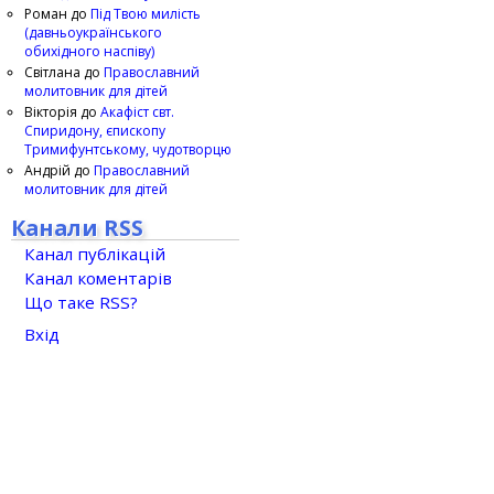
Роман
до
Під Твою милість
(давньоукраїнського
обихідного наспіву)
Світлана
до
Православний
молитовник для дітей
Вікторія
до
Акафіст свт.
Спиридону, єпископу
Тримифунтському, чудотворцю
Андрій
до
Православний
молитовник для дітей
Канали RSS
Канал публікацій
Канал коментарів
Що таке RSS?
Вхід