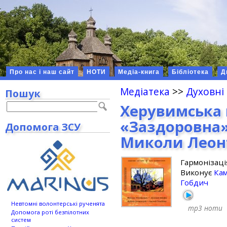
Про нас і наш сайт
НОТИ
Медіа-книга
Бібліотека
Д
Медіатека
>>
Духовні
Пошук
Херувимська 
«Заздоровна»,
Допомога ЗСУ
Миколи Леон
Гармонізац
Виконує
Кам
Гобдич
Невтомні волонтерські рученята
mp3
ноти
Допомога роті безпілотних
систем