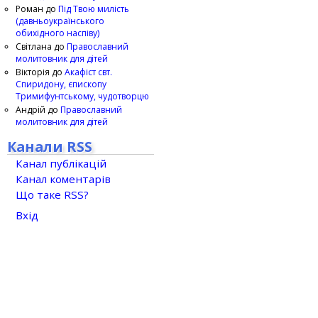
Роман
до
Під Твою милість
(давньоукраїнського
обихідного наспіву)
Світлана
до
Православний
молитовник для дітей
Вікторія
до
Акафіст свт.
Спиридону, єпископу
Тримифунтському, чудотворцю
Андрій
до
Православний
молитовник для дітей
Канали RSS
Канал публікацій
Канал коментарів
Що таке RSS?
Вхід