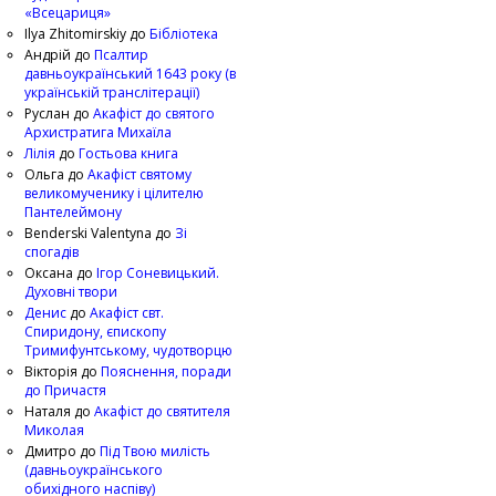
«Всецариця»
Ilya Zhitomirskiy
до
Бібліотека
Андрій
до
Псалтир
давньоукраїнський 1643 року (в
українській транслітерації)
Руслан
до
Акафіст до святого
Архистратига Михаїла
Лілія
до
Гостьова книга
Ольга
до
Акафіст святому
великомученику і цілителю
Пантелеймону
Benderski Valentyna
до
Зі
спогадів
Оксана
до
Ігор Соневицький.
Духовні твори
Денис
до
Акафіст свт.
Спиридону, єпископу
Тримифунтському, чудотворцю
Вікторія
до
Пояснення, поради
до Причастя
Наталя
до
Акафіст до святителя
Миколая
Дмитро
до
Під Твою милість
(давньоукраїнського
обихідного наспіву)