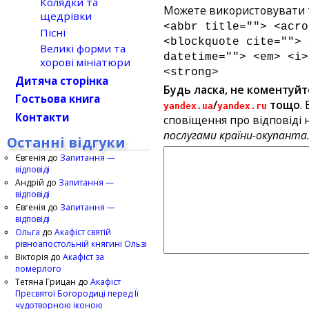
Колядки та
Можете використовувати т
щедрівки
<abbr title=""> <acro
Пісні
<blockquote cite=""> 
Великі форми та
datetime=""> <em> <i>
хорові мініатюри
<strong>
Дитяча сторінка
Будь ласка, не коментуйт
Гостьова книга
/
тощо
.
yandex.ua
yandex.ru
Контакти
сповіщення про відповіді н
послугами країни-окупанта
Останні відгуки
Євгенія
до
Запитання —
відповіді
Андрій
до
Запитання —
відповіді
Євгенія
до
Запитання —
відповіді
Ольга
до
Акафіст святій
рівноапостольній княгині Ользі
Вікторія
до
Акафіст за
померлого
Тетяна Грицан
до
Акафіст
Пресвятої Богородиці перед Її
чудотворною іконою