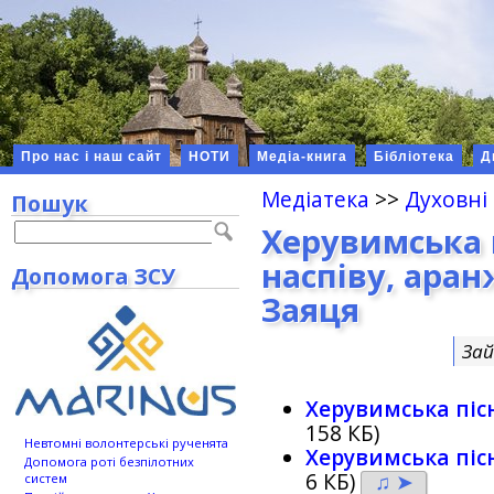
Про нас і наш сайт
НОТИ
Медіа-книга
Бібліотека
Д
Медіатека
>>
Духовні
Пошук
Херувимська 
наспіву, аран
Допомога ЗСУ
Заяця
Зай
Херувимська піс
158 КБ)
Невтомні волонтерські рученята
Херувимська піс
Допомога роті безпілотних
6 КБ)
♫ ➤
систем