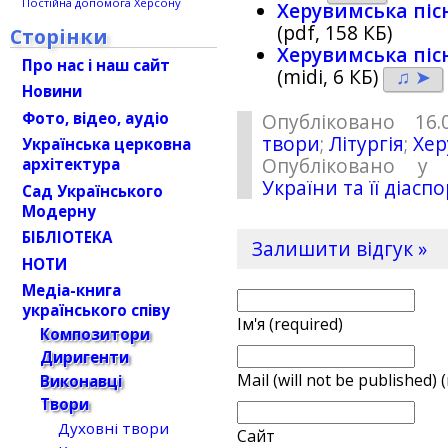
Постійна допомога Херсону
Херувимська пісн
(pdf, 158 КБ)
Сторінки
Херувимська пісн
Про нас і наш сайт
(midi, 6 КБ)
♫ ➤
Новини
Фото, відео, аудіо
Опубліковано 16.
твори
;
Літургія
;
Хер
Українська церковна
Опубліковано у 
архітектура
України та її діасп
Сад Українського
Модерну
БІБЛІОТЕКА
Залишити відгук »
НОТИ
Медіа-книга
українського співу
Ім'я (required)
Композитори
Диригенти
Mail (will not be published) 
Виконавці
Твори
Духовні твори
Сайт