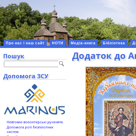
Про нас і наш сайт
НОТИ
Медіа-книга
Бібліотека
Д
Додаток до А
Пошук
Допомога ЗСУ
Невтомні волонтерські рученята
Допомога роті безпілотних
систем