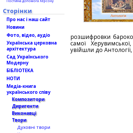
Постійна допомога Херсону
Сторінки
Про нас і наш сайт
Новини
Фото, відео, аудіо
розшифровки барокови
самої Херувимсько
Українська церковна
архітектура
увійшли до Антології
Сад Українського
Модерну
БІБЛІОТЕКА
НОТИ
Медіа-книга
українського співу
Композитори
Диригенти
Виконавці
Твори
Духовні твори