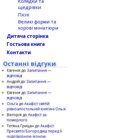
Колядки та
щедрівки
Пісні
Великі форми та
хорові мініатюри
Дитяча сторінка
Гостьова книга
Контакти
Останні відгуки
Євгенія
до
Запитання —
відповіді
Андрій
до
Запитання —
відповіді
Євгенія
до
Запитання —
відповіді
Ольга
до
Акафіст святій
рівноапостольній княгині Ользі
Вікторія
до
Акафіст за
померлого
Тетяна Грицан
до
Акафіст
Пресвятої Богородиці перед Її
чудотворною іконою