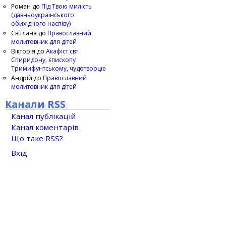
Роман
до
Під Твою милість
(давньоукраїнського
обихідного наспіву)
Світлана
до
Православний
молитовник для дітей
Вікторія
до
Акафіст свт.
Спиридону, єпископу
Тримифунтському, чудотворцю
Андрій
до
Православний
молитовник для дітей
Канали RSS
Канал публікацій
Канал коментарів
Що таке RSS?
Вхід