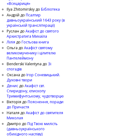
«Всецариця»
Ilya Zhitomirskiy
до
Бібліотека
Андрій
до
Псалтир
давньоукраїнський 1643 року (в
українській транслітерації)
Руслан
до
Акафіст до святого
Архистратига Михаїла
Лілія
до
Гостьова книга
Ольга
до
Акафіст святому
великомученику і цілителю
Пантелеймону
Benderski Valentyna
до
Зі
спогадів
Оксана
до
Ігор Соневицький.
Духовні твори
Денис
до
Акафіст свт.
Спиридону, єпископу
Тримифунтському, чудотворцю
Вікторія
до
Пояснення, поради
до Причастя
Наталя
до
Акафіст до святителя
Миколая
Дмитро
до
Під Твою милість
(давньоукраїнського
обихідного наспіву)