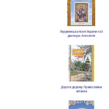
Херувимська пісня України та її
діаспори. Антологія
Дорога додому. Православна
читанка