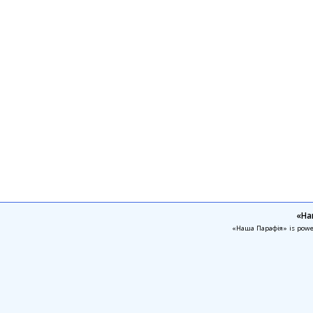
«На
«Наша Парафія» is pow