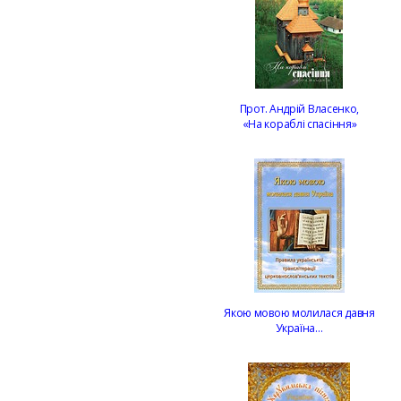
Прот. Андрій Власенко,
«На кораблі спасіння»
Якою мовою молилася давня
Україна…