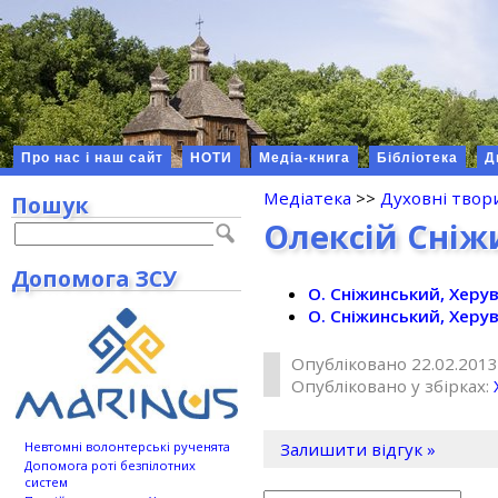
Про нас і наш сайт
НОТИ
Медіа-книга
Бібліотека
Д
Медіатека
>>
Духовні твор
Пошук
Олексій Сніж
Допомога ЗСУ
О. Сніжинський, Херу
О. Сніжинський, Херу
Опубліковано 22.02.2013
Опубліковано у збірках:
Невтомні волонтерські рученята
Залишити відгук »
Допомога роті безпілотних
систем