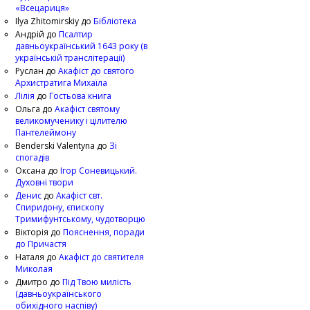
«Всецариця»
Ilya Zhitomirskiy
до
Бібліотека
Андрій
до
Псалтир
давньоукраїнський 1643 року (в
українській транслітерації)
Руслан
до
Акафіст до святого
Архистратига Михаїла
Лілія
до
Гостьова книга
Ольга
до
Акафіст святому
великомученику і цілителю
Пантелеймону
Benderski Valentyna
до
Зі
спогадів
Оксана
до
Ігор Соневицький.
Духовні твори
Денис
до
Акафіст свт.
Спиридону, єпископу
Тримифунтському, чудотворцю
Вікторія
до
Пояснення, поради
до Причастя
Наталя
до
Акафіст до святителя
Миколая
Дмитро
до
Під Твою милість
(давньоукраїнського
обихідного наспіву)