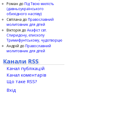
Роман
до
Під Твою милість
(давньоукраїнського
обихідного наспіву)
Світлана
до
Православний
молитовник для дітей
Вікторія
до
Акафіст свт.
Спиридону, єпископу
Тримифунтському, чудотворцю
Андрій
до
Православний
молитовник для дітей
Канали RSS
Канал публікацій
Канал коментарів
Що таке RSS?
Вхід