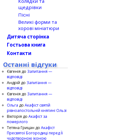
Колядки та
щедрівки
Пісні
Великі форми та
хорові мініатюри
Дитяча сторінка
Гостьова книга
Контакти
Останні відгуки
Євгенія
до
Запитання —
відповіді
Андрій
до
Запитання —
відповіді
Євгенія
до
Запитання —
відповіді
Ольга
до
Акафіст святій
рівноапостольній княгині Ользі
Вікторія
до
Акафіст за
померлого
Тетяна Грицан
до
Акафіст
Пресвятої Богородиці перед Її
чудотворною іконою