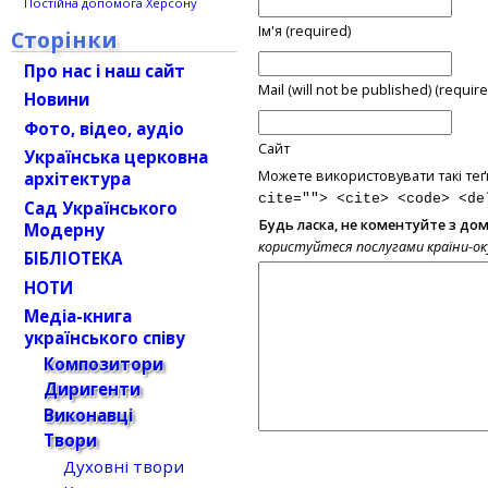
Постійна допомога Херсону
Ім'я (required)
Сторінки
Про нас і наш сайт
Mail (will not be published) (require
Новини
Фото, відео, аудіо
Сайт
Українська церковна
Можете використовувати такі теґ
архітектура
cite=""> <cite> <code> <de
Сад Українського
Будь ласка, не коментуйте з до
Модерну
користуйтеся послугами країни-о
БІБЛІОТЕКА
НОТИ
Медіа-книга
українського співу
Композитори
Диригенти
Виконавці
Твори
Духовні твори