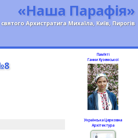
«Наша Парафія»
 святого Архистратига Михаїла, Київ, Пирогів
Памʼяті
Ганни Куземської
№8
Українська Церковна
Архітектура