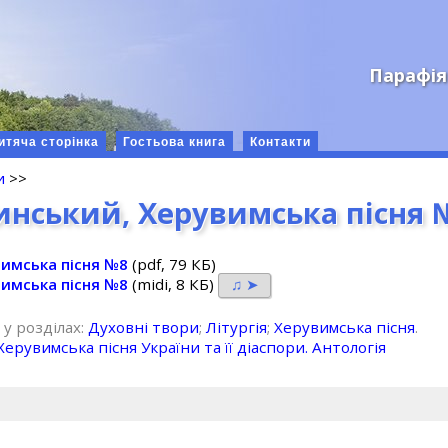
Парафія
итяча сторінка
Гостьова книга
Контакти
и
>>
инський, Херувимська пісня 
вимська пісня №8
(pdf, 79 КБ)
вимська пісня №8
(midi, 8 КБ)
♫ ➤
 у розділах:
Духовні твори
;
Літургія
;
Херувимська пісня
.
Херувимська пісня України та її діаспори. Антологія