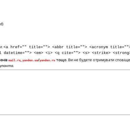
d)
и:
<a href="" title=""> <abbr title=""> <acronym title=""
l datetime=""> <em> <i> <q cite=""> <s> <strike> <strong
менів
,
/
тощо
. Ви не будете отримувати сповіще
mail.ru
yandex.ua
yandex.ru
купанта.