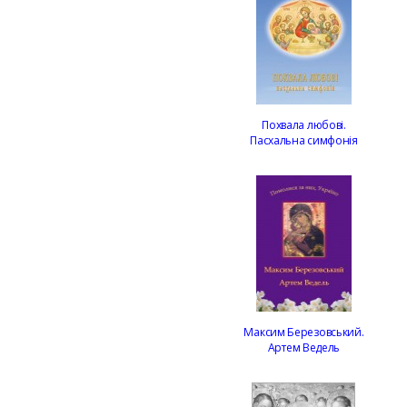
Похвала любові.
Пасхальна симфонія
Максим Березовський.
Артем Ведель