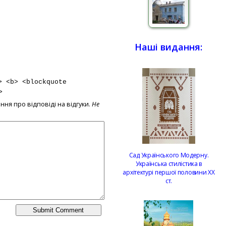
Наші видання:
> <b> <blockquote
>
ння про відповіді на відгуки.
Не
Сад Українського Модерну.
Українська стилістика в
архітектурі першої половини ХХ
ст.