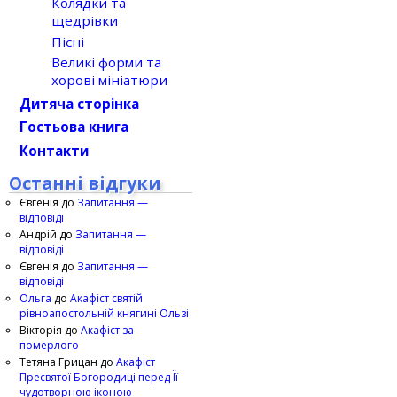
Колядки та
щедрівки
Пісні
Великі форми та
хорові мініатюри
Дитяча сторінка
Гостьова книга
Контакти
Останні відгуки
Євгенія
до
Запитання —
відповіді
Андрій
до
Запитання —
відповіді
Євгенія
до
Запитання —
відповіді
Ольга
до
Акафіст святій
рівноапостольній княгині Ользі
Вікторія
до
Акафіст за
померлого
Тетяна Грицан
до
Акафіст
Пресвятої Богородиці перед Її
чудотворною іконою