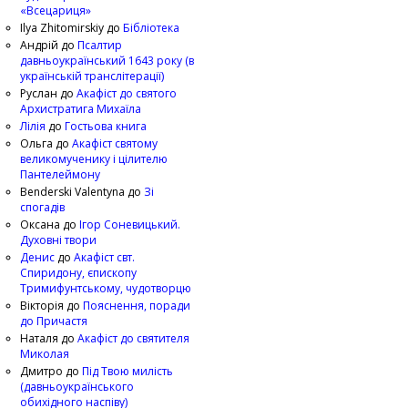
«Всецариця»
Ilya Zhitomirskiy
до
Бібліотека
Андрій
до
Псалтир
давньоукраїнський 1643 року (в
українській транслітерації)
Руслан
до
Акафіст до святого
Архистратига Михаїла
Лілія
до
Гостьова книга
Ольга
до
Акафіст святому
великомученику і цілителю
Пантелеймону
Benderski Valentyna
до
Зі
спогадів
Оксана
до
Ігор Соневицький.
Духовні твори
Денис
до
Акафіст свт.
Спиридону, єпископу
Тримифунтському, чудотворцю
Вікторія
до
Пояснення, поради
до Причастя
Наталя
до
Акафіст до святителя
Миколая
Дмитро
до
Під Твою милість
(давньоукраїнського
обихідного наспіву)