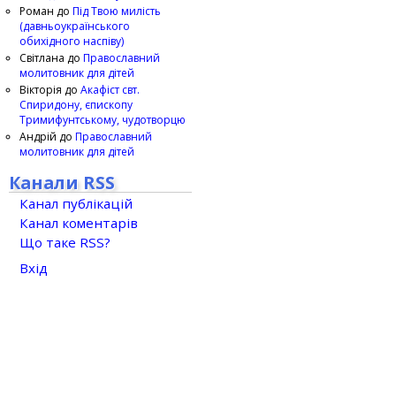
Роман
до
Під Твою милість
(давньоукраїнського
обихідного наспіву)
Світлана
до
Православний
молитовник для дітей
Вікторія
до
Акафіст свт.
Спиридону, єпископу
Тримифунтському, чудотворцю
Андрій
до
Православний
молитовник для дітей
Канали RSS
Канал публікацій
Канал коментарів
Що таке RSS?
Вхід