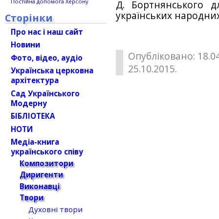
Постійна допомога Херсону
Д. Бортнянського д
українських народних
Сторінки
Про нас і наш сайт
Новини
Опубліковано: 18.0
Фото, відео, аудіо
25.10.2015.
Українська церковна
архітектура
Сад Українського
Модерну
БІБЛІОТЕКА
НОТИ
Медіа-книга
українського співу
Композитори
Диригенти
Виконавці
Твори
Духовні твори