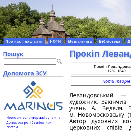
Про нас і наш сайт
НОТИ
Медіа-книга
Бібліотека
Д
Прокіп Лева
Пошук
Прокіп Левандовс
1782–1849
Допомога ЗСУ
Ноти творів
Левандовський — 
художник. Закінчив 
учень А. Веделя.
м. Новомосковську (т
Невтомні волонтерські рученята
Автор духовних конц
Допомога роті безпілотних
церковних співів 
систем