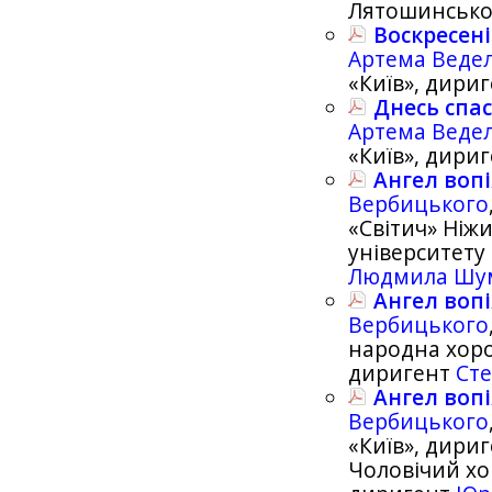
Лятошинсько
Воскресен
Артема Веде
«Київ», дири
Днесь спас
Артема Веде
«Київ», дири
Ангел воп
Вербицького
«Світич» Ніж
університету 
Людмила Шу
Ангел воп
Вербицького
народна хоро
диригент
Ст
Ангел воп
Вербицького
«Київ», дири
Чоловічий хо