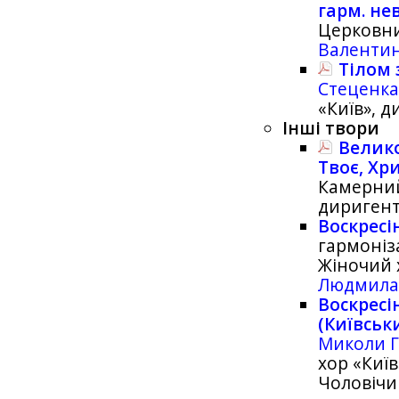
гарм. не
Церковни
Валенти
Тілом 
Стеценк
«Київ», 
Інші твори
Велико
Твоє, Хри
Камерний
дириген
Воскресі
гармоніз
Жіночий 
Людмила
Воскресі
(Київськ
Миколи 
хор «Киї
Чоловічи