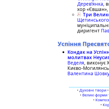
Дерев’янка
, 
хор «Євшан»
Три Велик
Щетинськог
муніципальн
диригент
Па
Успіння Пресвят
Кондак на Успінн
молитвах Неус
Веделя
, виконує
Києво-Могилянськ
Валентина Шовк
•
Духовні твори
•
Великі форми 
•
Компо
•
Кор