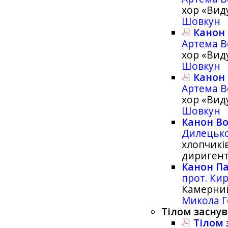
хор «Вид
Шовкун
Канон 
Артема В
хор «Вид
Шовкун
Канон 
Артема В
хор «Вид
Шовкун
Канон Во
Дилецьк
хлопчиків
дириген
Канон Па
прот. Ки
Камерний
Микола 
Тілом заснув
Тілом 