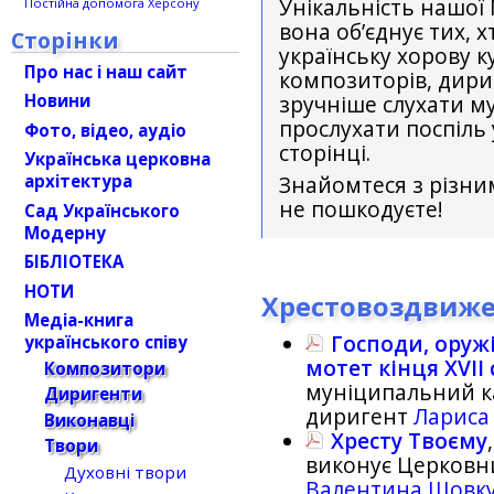
Унікальність нашої 
Постійна допомога Херсону
вона об’єднує тих,
Сторінки
українську хорову к
Про нас і наш сайт
композиторів, дири
Новини
зручніше слухати м
прослухати поспіль 
Фото, відео, аудіо
сторінці.
Українська церковна
архітектура
Знайомтеся з різни
не пошкодуєте!
Сад Українського
Модерну
БІБЛІОТЕКА
НОТИ
Хрестовоздвиж
Медіа-книга
Господи, оружі
українського співу
мотет кінця XVII с
Композитори
муніципальний к
Диригенти
диригент
Лариса
Виконавці
Хресту Твоєму
Твори
виконує Церковни
Духовні твори
Валентина Шовк