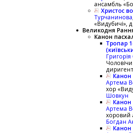
ансамбль «Б
Христос во
Турчанинова
«Видубичі», 
Великодня Ранн
Канон пасха
Тропар 1
(київськ
Григорія
Чоловічи
дириген
Канон 
Артема В
хор «Вид
Шовкун
Канон 
Артема В
хоровий 
Богдан А
Канон 