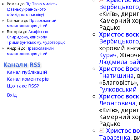
Христос во
Роман
до
Під Твою милість
Вербицького
(давньоукраїнського
«Київ», дири
обихідного наспіву)
Камерний хор
Світлана
до
Православний
молитовник для дітей
Радько
Вікторія
до
Акафіст свт.
Христос воск
Спиридону, єпископу
Вербицького
Тримифунтському, чудотворцю
хоровий анс
Андрій
до
Православний
молитовник для дітей
Курач
, Жіноч
Людмила Ба
Канали RSS
Христос Воск
Канал публікацій
Гнатишина
, 
Канал коментарів
«Благовість»
Що таке RSS?
Гулковський
Вхід
Христос воск
Леонтовича
,
«Київ», дири
Камерний хор
Радько
Христос во
Тарасенка
, 