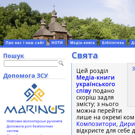
Про нас і наш сайт
НОТИ
Медіа-книга
Бібліотека
Д
Свята
Пошук
З
Цей розділ
Допомога ЗСУ
Медіа-книги
українського
співу
подано
скоріш задля
змісту; з нього
можна перейти
лише на окремі комп
Невтомні волонтерські рученята
Композитори
,
Дири
Допомога роті безпілотних
відкриєте для себе 
систем