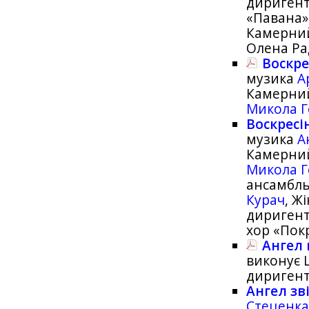
дириген
«Павана»
Камерний
Олена Ра
Воскре
музика
А
Камерний
Микола 
Воскресі
музика
А
Камерний
Микола 
ансамбль
Курач
, Ж
дириген
хор «Пок
Ангел 
виконує 
дириген
Ангел зв
Стеценк