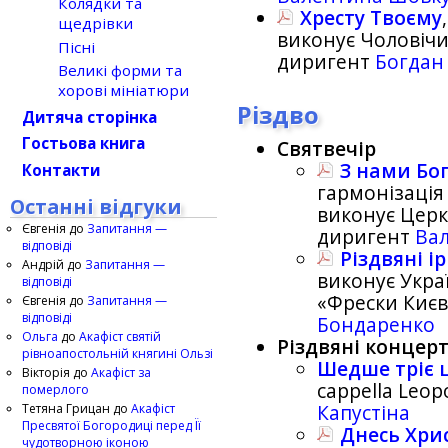
Колядки та
Хресту Твоєму
щедрівки
виконує Чоловічи
Пісні
диригент
Богдан 
Великі форми та
хорові мініатюри
Різдво
Дитяча сторінка
Гостьова книга
Святвечір
З нами Бог
Контакти
гармонізаці
Останні відгуки
виконує Церк
Євгенія
до
Запитання —
диригент
Ва
відповіді
Різдвяні і
Андрій
до
Запитання —
виконує Укра
відповіді
«Фрески Києв
Євгенія
до
Запитання —
відповіді
Бондаренко
Ольга
до
Акафіст святій
Різдвяні концер
рівноапостольній княгині Ользі
Шедше тріє 
Вікторія
до
Акафіст за
cappella Leop
померлого
Тетяна Грицан
до
Акафіст
Капустіна
Пресвятої Богородиці перед Її
Днесь Хри
чудотворною іконою