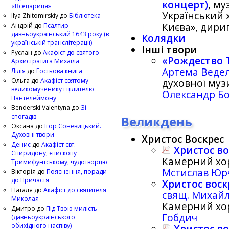
концерт)
, м
«Всецариця»
Український 
Ilya Zhitomirskiy
до
Бібліотека
Києва», дири
Андрій
до
Псалтир
давньоукраїнський 1643 року (в
Колядки
українській транслітерації)
Інші твори
Руслан
до
Акафіст до святого
«Рождество Т
Архистратига Михаїла
Артема Веде
Лілія
до
Гостьова книга
Ольга
до
Акафіст святому
духовної муз
великомученику і цілителю
Олександр Б
Пантелеймону
Benderski Valentyna
до
Зі
спогадів
Великдень
Оксана
до
Ігор Соневицький.
Духовні твори
Христос Воскрес
Денис
до
Акафіст свт.
Христос во
Спиридону, єпископу
Камерний хо
Тримифунтському, чудотворцю
Мстислав Юр
Вікторія
до
Пояснення, поради
до Причастя
Христос воск
Наталя
до
Акафіст до святителя
свящ. Михай
Миколая
Камерний хор
Дмитро
до
Під Твою милість
Гобдич
(давньоукраїнського
обихідного наспіву)