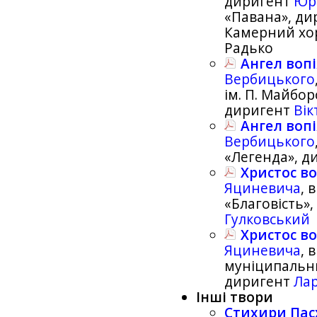
диригент
Юр
«Павана», д
Камерний хор
Радько
Ангел воп
Вербицького
ім. П. Майбор
диригент
Ві
Ангел воп
Вербицького
«Легенда», д
Христос во
Яциневича
, 
«Благовість»
Гулковський
Христос во
Яциневича
, 
муніципальн
диригент
Лар
Інші твори
Стихири Пас