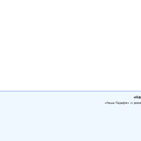
«На
«Наша Парафія» is pow