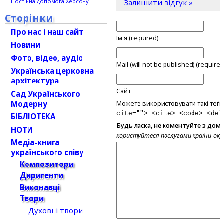
Залишити відгук »
Постійна допомога Херсону
Сторінки
Про нас і наш сайт
Ім'я (required)
Новини
Фото, відео, аудіо
Mail (will not be published) (require
Українська церковна
архітектура
Сайт
Сад Українського
Модерну
Можете використовувати такі теґ
cite=""> <cite> <code> <de
БІБЛІОТЕКА
Будь ласка, не коментуйте з до
НОТИ
користуйтеся послугами країни-о
Медіа-книга
українського співу
Композитори
Диригенти
Виконавці
Твори
Духовні твори