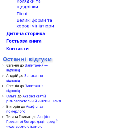
Колядки та
щедрівки
Пісні
Великі форми та
хорові мініатюри
Дитяча сторінка
Гостьова книга
Контакти
Останні відгуки
Євгенія
до
Запитання —
відповіді
Андрій
до
Запитання —
відповіді
Євгенія
до
Запитання —
відповіді
Ольга
до
Акафіст святій
рівноапостольній княгині Ользі
Вікторія
до
Акафіст за
померлого
Тетяна Грицан
до
Акафіст
Пресвятої Богородиці перед Її
чудотворною іконою