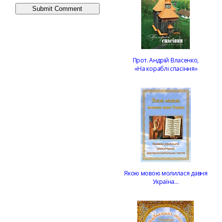
Прот. Андрій Власенко,
«На кораблі спасіння»
Якою мовою молилася давня
Україна…