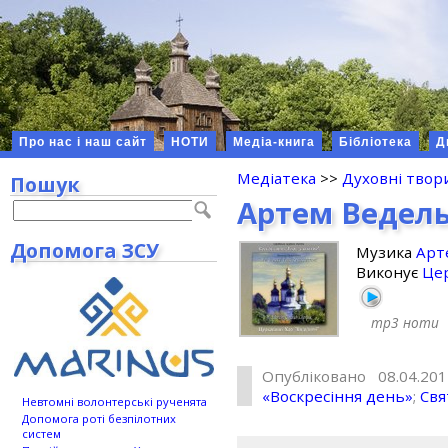
Про нас і наш сайт
НОТИ
Медіа-книга
Бібліотека
Д
Медіатека
>>
Духовні твор
Пошук
Артем Ведель
Допомога ЗСУ
Музика
Арт
Виконує
Це
mp3
ноти
Опубліковано 08.04.20
«Воскресіння день»
;
Свя
Невтомні волонтерські рученята
Допомога роті безпілотних
систем