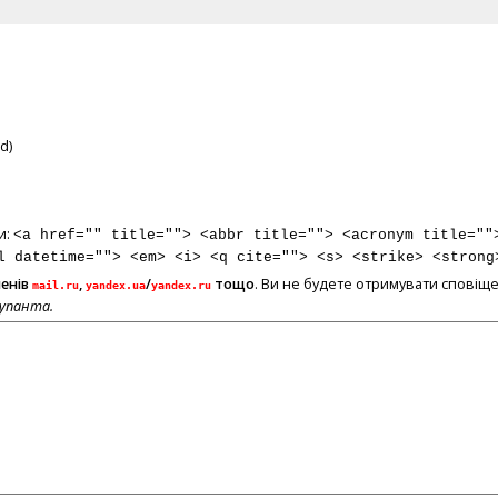
d)
и:
<a href="" title=""> <abbr title=""> <acronym title=""
l datetime=""> <em> <i> <q cite=""> <s> <strike> <strong
менів
,
/
тощо
. Ви не будете отримувати сповіще
mail.ru
yandex.ua
yandex.ru
купанта.