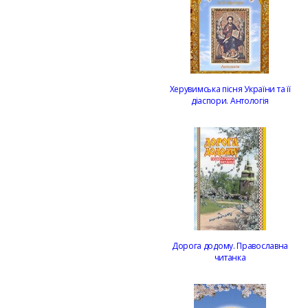
Херувимська пісня України та її
діаспори. Антологія
Дорога додому. Православна
читанка