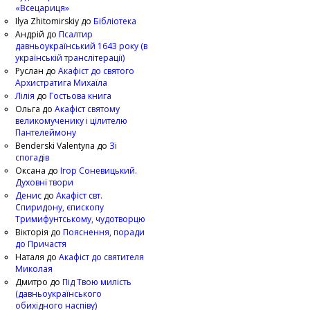
«Всецариця»
Ilya Zhitomirskiy
до
Бібліотека
Андрій
до
Псалтир
давньоукраїнський 1643 року (в
українській транслітерації)
Руслан
до
Акафіст до святого
Архистратига Михаїла
Лілія
до
Гостьова книга
Ольга
до
Акафіст святому
великомученику і цілителю
Пантелеймону
Benderski Valentyna
до
Зі
спогадів
Оксана
до
Ігор Соневицький.
Духовні твори
Денис
до
Акафіст свт.
Спиридону, єпископу
Тримифунтському, чудотворцю
Вікторія
до
Пояснення, поради
до Причастя
Наталя
до
Акафіст до святителя
Миколая
Дмитро
до
Під Твою милість
(давньоукраїнського
обихідного наспіву)