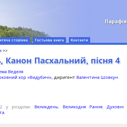
Парафія
итяча сторінка
Гостьова книга
Контакти
и
>>
, Канон Пасхальний, пісня 4
ема Веделя
рковний хор «Видубичі»
, диригент
Валентина Шовкун
12 у розділах:
Великдень
;
Великодня Рання
;
Духовні
та
.