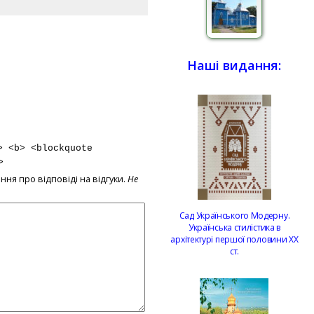
Наші видання:
> <b> <blockquote
>
ння про відповіді на відгуки.
Не
Сад Українського Модерну.
Українська стилістика в
архітектурі першої половини ХХ
ст.