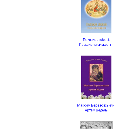
Похвала любові.
Пасхальна симфонія
Максим Березовський.
Артем Ведель