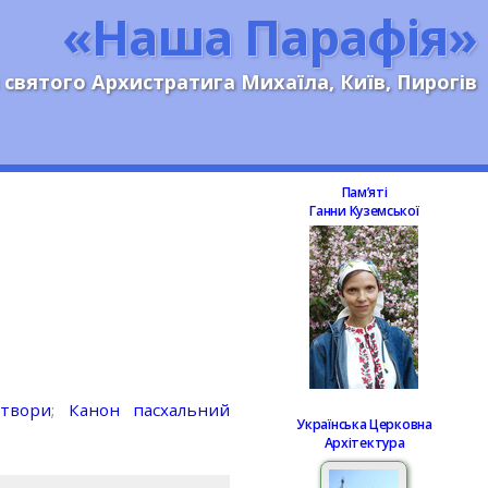
«Наша Парафія»
 святого Архистратига Михаїла, Київ, Пирогів
Памʼяті
Ганни Куземської
 твори
;
Канон пасхальний
Українська Церковна
Архітектура