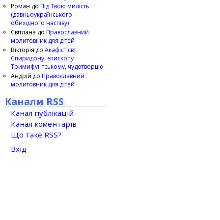
Роман
до
Під Твою милість
(давньоукраїнського
обихідного наспіву)
Світлана
до
Православний
молитовник для дітей
Вікторія
до
Акафіст свт.
Спиридону, єпископу
Тримифунтському, чудотворцю
Андрій
до
Православний
молитовник для дітей
Канали RSS
Канал публікацій
Канал коментарів
Що таке RSS?
Вхід