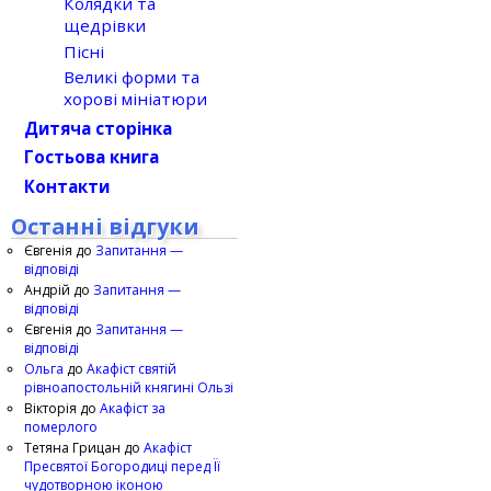
Колядки та
щедрівки
Пісні
Великі форми та
хорові мініатюри
Дитяча сторінка
Гостьова книга
Контакти
Останні відгуки
Євгенія
до
Запитання —
відповіді
Андрій
до
Запитання —
відповіді
Євгенія
до
Запитання —
відповіді
Ольга
до
Акафіст святій
рівноапостольній княгині Ользі
Вікторія
до
Акафіст за
померлого
Тетяна Грицан
до
Акафіст
Пресвятої Богородиці перед Її
чудотворною іконою