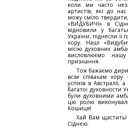
коли ми часто нез
артистів, які до на
можу сміло твердити,
«ВИДУБИЧІ» в Сідн
відновили у багать
України, піднесли її 
хору. Наші «Видуб
місію духовних амба
висловлюємо нашу
признання.
Тож бажаємо дириг
всім співакам хору
успіхів в Австралії,
багатої духовности Ук
були духовними амба
цю ролю виконували
Кошиця!
Хай Вам щастить!
Сіднею.