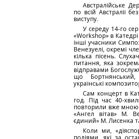
Австралійське Де
по всій Австралії б
виступу.
У середу 14-го се
«Workshop» в Катедрі 
інші учасники Симпоз
Венезуелі, окремі чл
кілька пісень. Слуха
питання, яка зокрем
відправами Богослужби
що Бортнянський,
українські композитор
Сам концерт в Кате
год. Під час 40-хви
повторили вже мною 
«Ангел вітав» М. В
єдиний» М. Лисенка та
Коли ми, «діяспо
подіями, які за оста