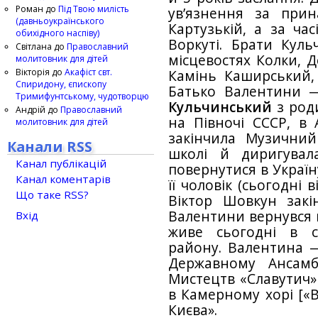
Роман
до
Під Твою милість
ув’язнення за при
(давньоукраїнського
Картузькій, а за час
обихідного наспіву)
Воркуті. Брати Кул
Світлана
до
Православний
місцевостях Колки, Д
молитовник для дітей
Вікторія
до
Акафіст свт.
Камінь Каширський, 
Спиридону, єпископу
Батько Валентини
Тримифунтському, чудотворцю
Кульчинський
з роди
Андрій
до
Православний
на Півночі СССР, в 
молитовник для дітей
закінчила Музичний
Канали RSS
школі й диригувал
Канал публікацій
повернутися в Україну
Канал коментарів
її чоловік (сьогодні
Що таке RSS?
Віктор Шовкун закін
Валентини вернувся в
Вхід
живе сьогодні в се
району. Валентина — 
Державному Ансамб
Мистецтв «Славутич» 
в Камерному хорі [«В
Києва».