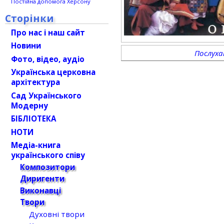
Постійна допомога Херсону
Сторінки
Про нас і наш сайт
Новини
Послух
Фото, відео, аудіо
Українська церковна
архітектура
Сад Українського
Модерну
БІБЛІОТЕКА
НОТИ
Медіа-книга
українського співу
Композитори
Диригенти
Виконавці
Твори
Духовні твори