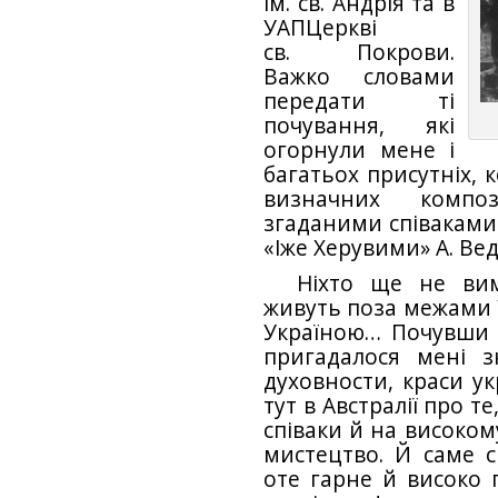
ім. св. Андрія та в
УАПЦеркві
св. Покрови.
Важко словами
передати ті
почування, які
огорнули мене і
багатьох присутніх, 
визначних композ
згаданими співаками 
«Іже Херувими» А. Вед
Ніхто ще не вим
живуть поза межами У
Україною… Почувши сп
пригадалося мені з
духовности, краси ук
тут в Австралії про т
співаки й на високом
мистецтво. Й саме с
оте гарне й високо 