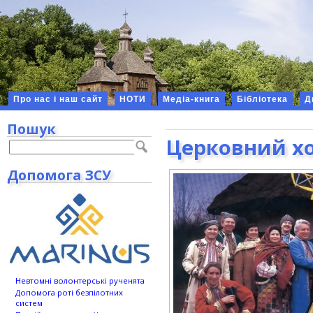
Про нас і наш сайт
НОТИ
Медіа-книга
Бібліотека
Д
Пошук
Церковний х
Допомога ЗСУ
Невтомні волонтерські рученята
Допомога роті безпілотних
систем