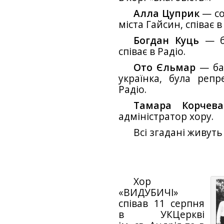
Алла Цуприк
— со
міста Гайсин, співає в
Богдан Куць
— ба
співає в Радіо.
Ото Єльмар
— бас
українка, була репр
Радіо.
Тамара Корчева
адміністратор хору.
Всі згадані живуть 
Хор
«ВИДУБИЧІ»
співав 11 серпня
в УКЦеркві