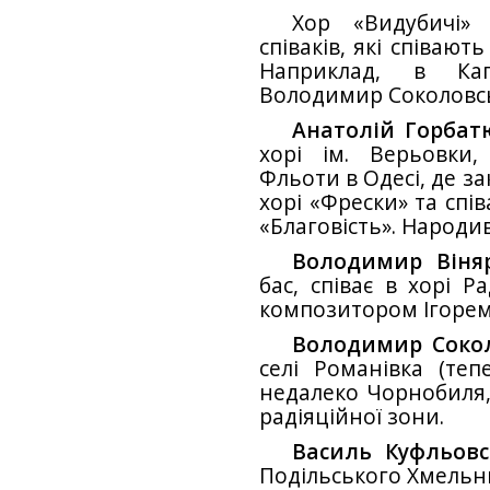
Хор «Видубичі» 
співаків, які співают
Наприклад, в Кап
Володимир Соколовсь
Анатолій Горбат
хорі ім. Верьовки
Фльоти в Одесі, де за
хорі «Фрески» та спів
«Благовість». Народи
Володимир Віня
бас, співає в хорі Р
композитором Ігорем
Володимир Соко
селі Романівка (теп
недалеко Чорнобиля, 
радіяційної зони.
Василь Куфльов
Подільського Хмельни