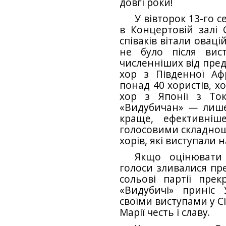
довгі роки!
У вівторок 13-го 
в Концертовій залі 
співаків вітали оваці
не було після вист
численніших від пред
хор з Південної Аф
понад 40 хористів, х
хор з Японії з Ток
«Видубичан» — лише
краще, ефективніш
голосовими складнощ
хорів, які виступали 
Якщо оцінювати 
голоси зливалися пре
сольові партії пре
«Видубичі» приніс У
своїми виступами у Сі
Марії честь і славу.