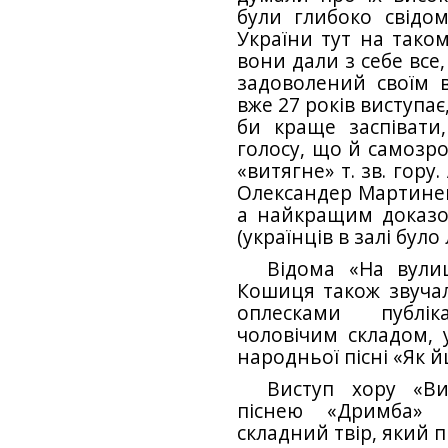
були глибоко свідомі
України тут на тако
вони дали з себе все
задоволений своїм в
вже 27 років виступа
би краще заспівати,
голосу, що й самозро
«витягне» т. зв. гору
Олександер Мартинен
а найкращим доказо
(українців в залі було 
Відома «На вули
Кошиця також звуча
оплесками публі
чоловічим складом, у
народньої пісні «Як 
Виступ хору «Ви
піснею «Дримба» 
складний твір, який 