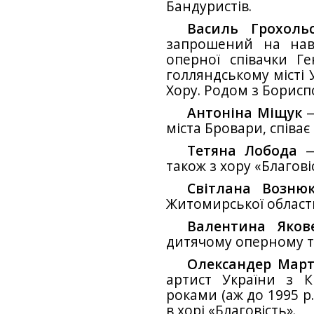
Бандуристів.
Василь Грохоль
запрошений на навч
оперної співачки Ге
голляндському місті У
Хору. Родом з Борисп
Антоніна Міщук
—
міста Бровари, співає 
Тетяна Лобода
— 
також з хору «Благові
Світлана Возню
Житомирської област
Валентина Яков
дитячому оперному те
Олександер Мар
артист України з К
роками (аж до 1995 р.
в хорі «Благовість».