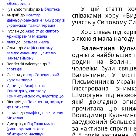
«Всецариця»
У цій статті хо
Ilya Zhitomirskiy
до
Бібліотека
співаками хору «Вид
Андрій
до
Псалтир
давньоукраїнський 1643 року (в
участь у Світовому Си
українській транслітерації)
Хор співає під ке
Руслан
до
Акафіст до святого
Архистратига Михаїла
з якою я мала нагоду
Лілія
до
Гостьова книга
Валентина Куль
Ольга
до
Акафіст святому
великомученику і цілителю
однієї з найбільших 
Пантелеймону
родин на Волині. 
Benderski Valentyna
до
Зі
чоловіки були свящ
спогадів
Валентини. У міст
Оксана
до
Ігор Соневицький.
Духовні твори
Письменників Україн
Денис
до
Акафіст свт.
ілюстрована зним
Спиридону, єпископу
Шморгуна під назвою
Тримифунтському, чудотворцю
якій докладно опис
Вікторія
до
Пояснення, поради
прочитала цю книж
до Причастя
Наталя
до
Акафіст до святителя
Володимир Кульчинс
Миколая
засуджений большев
Дмитро
до
Під Твою милість
за «активне сприяння
(давньоукраїнського
й 5 років заслання. 
обихідного наспіву)