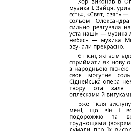
Хор виконав в О
музика І. Зайця, ури
єсть», «Свят, свят» 
сольом Олександра
сильно реагувала на
уста наші» — музика А
небес» — музика М
звучали прекрасно.
Є пісні, які всім в
сприймати як нову ор
з народньою піснею «
своє могутнє соль
Сіднейська опера нем
твору ота заля в
оплесками й вигуками
Вже після виступу
мені, що він і вс
подорожжю та вс
труднощами (зокрем
думали про їх висок