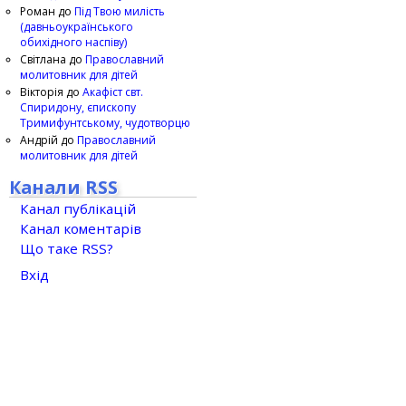
Роман
до
Під Твою милість
(давньоукраїнського
обихідного наспіву)
Світлана
до
Православний
молитовник для дітей
Вікторія
до
Акафіст свт.
Спиридону, єпископу
Тримифунтському, чудотворцю
Андрій
до
Православний
молитовник для дітей
Канали RSS
Канал публікацій
Канал коментарів
Що таке RSS?
Вхід