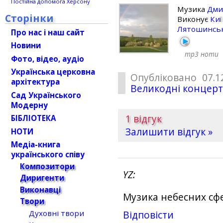
Постійна допомога Херсону
Музика
Дми
Сторінки
Виконує
Киї
Лятошинсь
Про нас і наш сайт
Новини
mp3
ноти
Фото, відео, аудіо
Українська церковна
Опубліковано 07.1
архітектура
Великодні концер
Сад Українського
Модерну
1 відгук
БІБЛІОТЕКА
Залишити відгук »
НОТИ
Медіа-книга
українського співу
Композитори
YZ
Диригенти
Виконавці
Музика небесних сфе
Твори
Духовні твори
Відповіcти