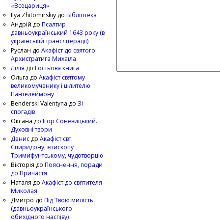
«Всецариця»
Ilya Zhitomirskiy
до
Бібліотека
Андрій
до
Псалтир
давньоукраїнський 1643 року (в
українській транслітерації)
Руслан
до
Акафіст до святого
Архистратига Михаїла
Лілія
до
Гостьова книга
Ольга
до
Акафіст святому
великомученику і цілителю
Пантелеймону
Benderski Valentyna
до
Зі
спогадів
Оксана
до
Ігор Соневицький.
Духовні твори
Денис
до
Акафіст свт.
Спиридону, єпископу
Тримифунтському, чудотворцю
Вікторія
до
Пояснення, поради
до Причастя
Наталя
до
Акафіст до святителя
Миколая
Дмитро
до
Під Твою милість
(давньоукраїнського
обихідного наспіву)