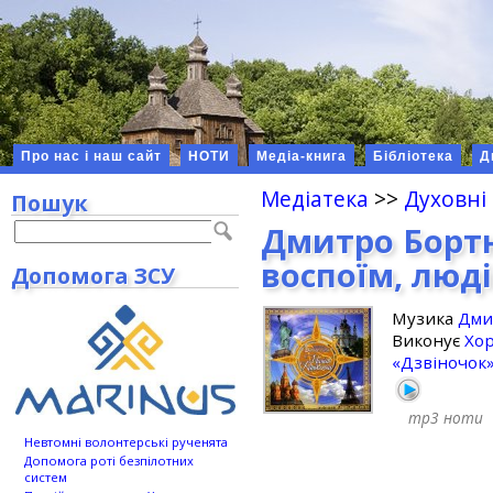
Про нас і наш сайт
НОТИ
Медіа-книга
Бібліотека
Д
Медіатека
>>
Духовні
Пошук
Дмитро Бортн
воспоїм, люді
Допомога ЗСУ
Музика
Дми
Виконує
Хор
«Дзвіночок
mp3
ноти
Невтомні волонтерські рученята
Допомога роті безпілотних
систем