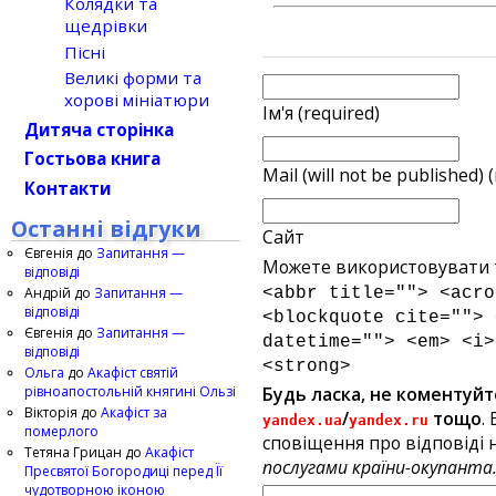
Колядки та
щедрівки
Пісні
Великі форми та
хорові мініатюри
Ім'я (required)
Дитяча сторінка
Гостьова книга
Mail (will not be published) 
Контакти
Останні відгуки
Сайт
Євгенія
до
Запитання —
Можете використовувати т
відповіді
Андрій
до
Запитання —
<abbr title=""> <acro
відповіді
<blockquote cite=""> 
Євгенія
до
Запитання —
datetime=""> <em> <i>
відповіді
<strong>
Ольга
до
Акафіст святій
рівноапостольній княгині Ользі
Будь ласка, не коментуйт
Вікторія
до
Акафіст за
/
тощо
.
yandex.ua
yandex.ru
померлого
сповіщення про відповіді н
Тетяна Грицан
до
Акафіст
послугами країни-окупанта
Пресвятої Богородиці перед Її
чудотворною іконою