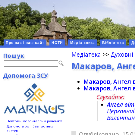
Про нас і наш сайт
НОТИ
Медіа-книга
Бібліотека
Д
Медіатека
>>
Духовні
Пошук
Макаров, Анг
Допомога ЗСУ
Макаров, Ангел 
Макаров, Ангел 
Слухайте:
Ангел віт
Церковний
Валентин
Невтомні волонтерські рученята
Допомога роті безпілотних
систем
Опубліковано 15.0