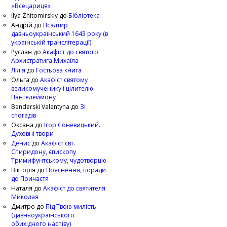
«Всецариця»
Ilya Zhitomirskiy
до
Бібліотека
Андрій
до
Псалтир
давньоукраїнський 1643 року (в
українській транслітерації)
Руслан
до
Акафіст до святого
Архистратига Михаїла
Лілія
до
Гостьова книга
Ольга
до
Акафіст святому
великомученику і цілителю
Пантелеймону
Benderski Valentyna
до
Зі
спогадів
Оксана
до
Ігор Соневицький.
Духовні твори
Денис
до
Акафіст свт.
Спиридону, єпископу
Тримифунтському, чудотворцю
Вікторія
до
Пояснення, поради
до Причастя
Наталя
до
Акафіст до святителя
Миколая
Дмитро
до
Під Твою милість
(давньоукраїнського
обихідного наспіву)