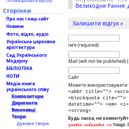
Постійна допомога Херсону
Великодня Рання
;
Сторінки
Про нас і наш сайт
Залишити відгук »
Новини
Фото, відео, аудіо
Українська церковна
Ім'я (required)
архітектура
Сад Українського
Модерну
Mail (will not be published) 
БІБЛІОТЕКА
НОТИ
Сайт
Медіа-книга
Можете використовувати т
українського співу
<abbr title=""> <acro
Композитори
<blockquote cite=""> 
Диригенти
datetime=""> <em> <i>
Виконавці
<strong>
Твори
Будь ласка, не коментуйт
Духовні твори
/
тощо
.
yandex.ua
yandex.ru