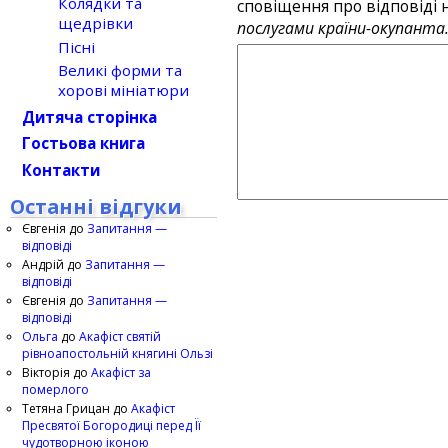
Колядки та
сповіщення про відповіді н
щедрівки
послугами країни-окупанта
Пісні
Великі форми та
хорові мініатюри
Дитяча сторінка
Гостьова книга
Контакти
Останні відгуки
Євгенія
до
Запитання —
відповіді
Андрій
до
Запитання —
відповіді
Євгенія
до
Запитання —
відповіді
Ольга
до
Акафіст святій
рівноапостольній княгині Ользі
Вікторія
до
Акафіст за
померлого
Тетяна Грицан
до
Акафіст
Пресвятої Богородиці перед Її
чудотворною іконою