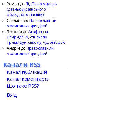
Роман
до
Під Твою милість
(давньоукраїнського
обихідного наспіву)
Світлана
до
Православний
молитовник для дітей
Вікторія
до
Акафіст свт.
Спиридону, єпископу
Тримифунтському, чудотворцю
Андрій
до
Православний
молитовник для дітей
Канали RSS
Канал публікацій
Канал коментарів
Що таке RSS?
Вхід