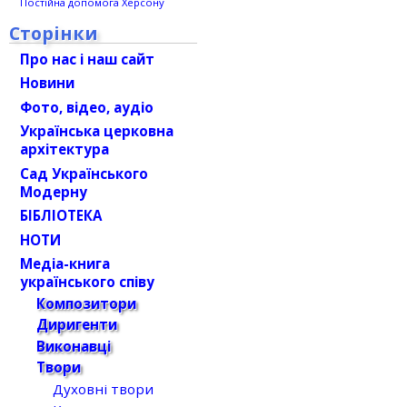
Постійна допомога Херсону
Сторінки
Про нас і наш сайт
Новини
Фото, відео, аудіо
Українська церковна
архітектура
Сад Українського
Модерну
БІБЛІОТЕКА
НОТИ
Медіа-книга
українського співу
Композитори
Диригенти
Виконавці
Твори
Духовні твори