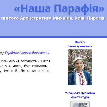
«Наша Парафія»
 святого Архистратига Михаїла, Київ, Пирогів
Памʼяті
Ганни Куземської
нку
Українські хорові диригенти
самблю «Благовість». Після
ка у Львові, був співаком і
у імені Б. Лятошинського,
Українська Церковна
Архітектура