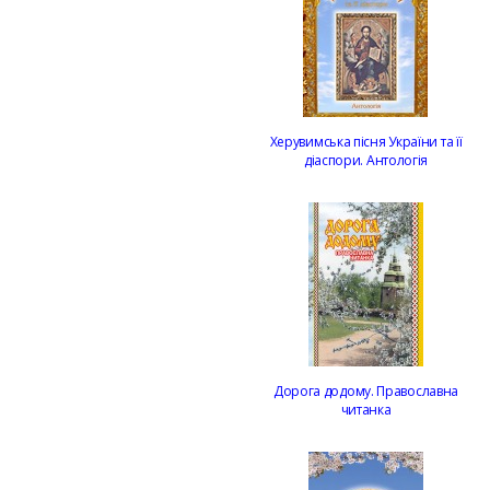
Херувимська пісня України та її
діаспори. Антологія
Дорога додому. Православна
читанка