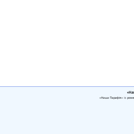
«На
«Наша Парафія» is pow