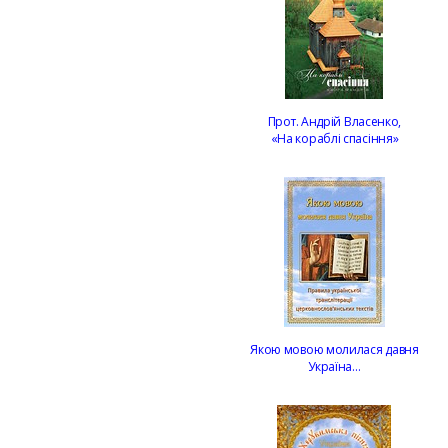
Прот. Андрій Власенко,
«На кораблі спасіння»
Якою мовою молилася давня
Україна…