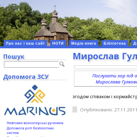
Про нас і наш сайт
НОТИ
Медіа-книга
Бібліотека
Д
Мирослав Гу
Пошук
Допомога ЗСУ
Послухати хор під 
Мирослава Гулков
згодом співаком і хормайст
Опубліковано: 27.11.2011
Невтомні волонтерські рученята
Допомога роті безпілотних
систем