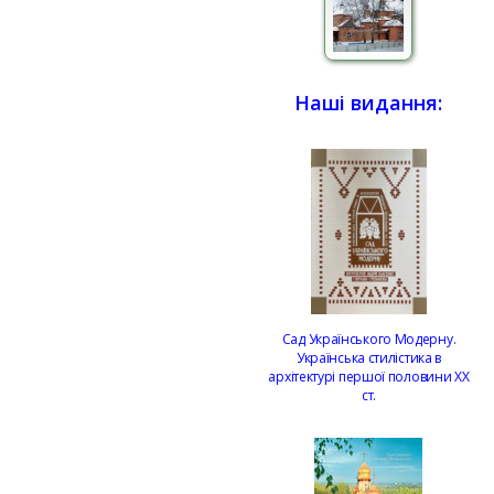
Наші видання:
Сад Українського Модерну.
Українська стилістика в
архітектурі першої половини ХХ
ст.