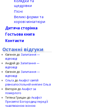
Колядки та
щедрівки
Пісні
Великі форми та
хорові мініатюри
Дитяча сторінка
Гостьова книга
Контакти
Останні відгуки
Євгенія
до
Запитання —
відповіді
Андрій
до
Запитання —
відповіді
Євгенія
до
Запитання —
відповіді
Ольга
до
Акафіст святій
рівноапостольній княгині Ользі
Вікторія
до
Акафіст за
померлого
Тетяна Грицан
до
Акафіст
Пресвятої Богородиці перед Її
чудотворною іконою