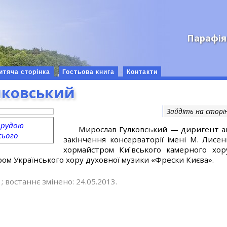
Парафія
итяча сторінка
Гостьова книга
Контакти
лковський
Зайдіть на сторі
орудою
Мирослав Гулковський — диригент ан
сього
закінчення консерваторії імені М. Лисен
хормайстром Київського камерного хор
ром Українського хору духовної музики «Фрески Києва».
; востаннє змінено: 24.05.2013.