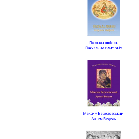
Похвала любові.
Пасхальна симфонія
Максим Березовський.
Артем Ведель