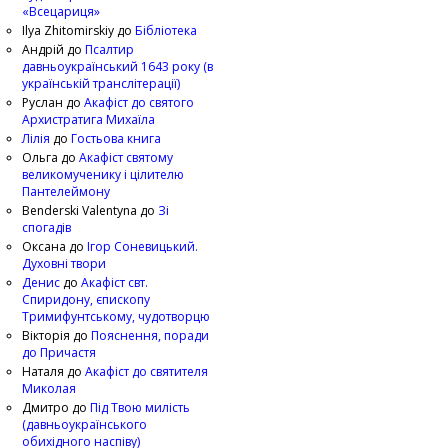
«Всецариця»
Ilya Zhitomirskiy
до
Бібліотека
Андрій
до
Псалтир
давньоукраїнський 1643 року (в
українській транслітерації)
Руслан
до
Акафіст до святого
Архистратига Михаїла
Лілія
до
Гостьова книга
Ольга
до
Акафіст святому
великомученику і цілителю
Пантелеймону
Benderski Valentyna
до
Зі
спогадів
Оксана
до
Ігор Соневицький.
Духовні твори
Денис
до
Акафіст свт.
Спиридону, єпископу
Тримифунтському, чудотворцю
Вікторія
до
Пояснення, поради
до Причастя
Наталя
до
Акафіст до святителя
Миколая
Дмитро
до
Під Твою милість
(давньоукраїнського
обихідного наспіву)