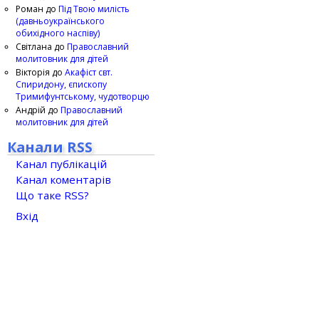
Роман
до
Під Твою милість
(давньоукраїнського
обихідного наспіву)
Світлана
до
Православний
молитовник для дітей
Вікторія
до
Акафіст свт.
Спиридону, єпископу
Тримифунтському, чудотворцю
Андрій
до
Православний
молитовник для дітей
Канали RSS
Канал публікацій
Канал коментарів
Що таке RSS?
Вхід