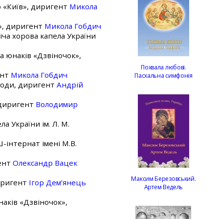
р «Київ», диригент
Микола
в», диригент
Микола Гобдич
іча хорова капела України
та юнаків «Дзвіночок»,
Похвала любові.
ент
Микола Гобдич
Пасхальна симфонія
ороди, диригент
Андрій
, диригент
Володимир
а України ім. Л. М.
-інтернат імені М.В.
гент
Олександр Вацек
Максим Березовський.
диригент
Ігор Дем’янець
Артем Ведель
наків «Дзвіночок»,