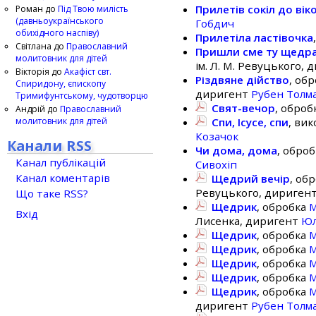
Прилетів сокіл до вік
Роман
до
Під Твою милість
(давньоукраїнського
Гобдич
обихідного наспіву)
Прилетіла ластівочка
Світлана
до
Православний
Пришли сме ту щедра
молитовник для дітей
ім. Л. М. Ревуцького,
Вікторія
до
Акафіст свт.
Різдвяне дійство
, об
Спиридону, єпископу
диригент
Рубен Толм
Тримифунтському, чудотворцю
Свят-вечор
, оброб
Андрій
до
Православний
молитовник для дітей
Спи, Ісусе, спи
, ви
Козачок
Канали RSS
Чи дома, дома
, обро
Канал публікацій
Сивохіп
Канал коментарів
Щедрий вечір
, об
Ревуцького, дириген
Що таке RSS?
Щедрик
, обробка
М
Вхід
Лисенка, диригент
Юл
Щедрик
, обробка
М
Щедрик
, обробка
М
Щедрик
, обробка
М
Щедрик
, обробка
М
Щедрик
, обробка
М
диригент
Рубен Толм