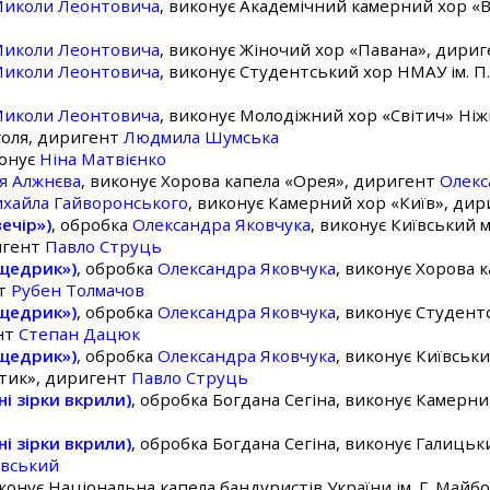
иколи Леонтовича
, виконує Академічний камерний хор «
иколи Леонтовича
, виконує Жіночий хор «Павана», дири
иколи Леонтовича
, виконує Студентський хор НМАУ ім. 
иколи Леонтовича
, виконує Молодіжний хор «Світич» Ні
оголя, диригент
Людмила Шумська
конує
Ніна Матвієнко
я Алжнєва
, виконує Хорова капела «Орея», диригент
Олекс
хайла Гайворонського
, виконує Камерний хор «Київ», ди
ечір»)
, обробка
Олександра Яковчука
, виконує Київський
игент
Павло Струць
щедрик»)
, обробка
Олександра Яковчука
, виконує Хорова 
нт
Рубен Толмачов
щедрик»)
, обробка
Олександра Яковчука
, виконує Студент
нт
Степан Дацюк
щедрик»)
, обробка
Олександра Яковчука
, виконує Київсь
тик», диригент
Павло Струць
і зірки вкрили)
, обробка Богдана Сегіна, виконує Камерни
і зірки вкрили)
, обробка Богдана Сегіна, виконує Галиць
овський
иконує Національна капела бандуристів України ім. Г. Май