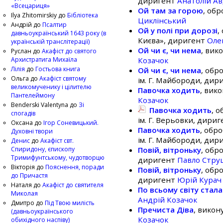
диригент
Анатолій Ав
«Всецариця»
Ой там за горою
, об
Ilya Zhitomirskiy
до
Бібліотека
Циклінський
Андрій
до
Псалтир
Ой у полі при дорозі
,
давньоукраїнський 1643 року (в
Києва», диригент
Оле
українській транслітерації)
Ой чи є, чи нема
, вик
Руслан
до
Акафіст до святого
Архистратига Михаїла
Козачок
Лілія
до
Гостьова книга
Ой чи є, чи нема
, обр
Ольга
до
Акафіст святому
ім. Г. Майбороди, ди
великомученику і цілителю
Павочка ходить
, вик
Пантелеймону
Козачок
Benderski Valentyna
до
Зі
Павочка ходить
, 
спогадів
ім. Г. Верьовки, дири
Оксана
до
Ігор Соневицький.
Павочка ходить
, обр
Духовні твори
ім. Г. Майбороди, ди
Денис
до
Акафіст свт.
Спиридону, єпископу
Повій, вітроньку
, обр
Тримифунтському, чудотворцю
диригент
Павло Стру
Вікторія
до
Пояснення, поради
Повій, вітроньку
, обр
до Причастя
диригент
Юрій Курач
Наталя
до
Акафіст до святителя
По всьому світу стал
Миколая
Андрій Козачок
Дмитро
до
Під Твою милість
Пречиста Діва
, викон
(давньоукраїнського
Козачок
обихідного наспіву)