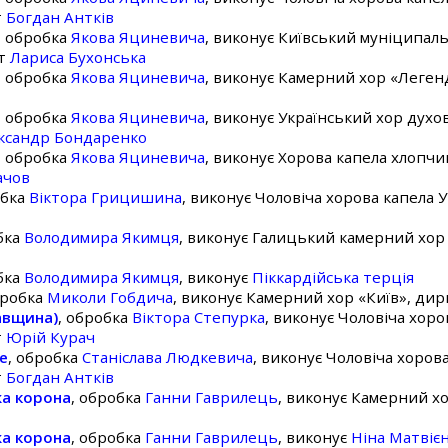
т
Богдан Антків
, обробка
Якова Яциневича
, виконує Київський муніципал
нт
Лариса Бухонська
, обробка
Якова Яциневича
, виконує Камерний хор «Леге
, обробка
Якова Яциневича
, виконує Український хор духо
ксандр Бондаренко
, обробка
Якова Яциневича
, виконує Хорова капела хлопчи
ачов
обка
Віктора Грицишина
, виконує Чоловіча хорова капела У
бка
Володимира Якимця
, виконує Галицький камерний хо
бка
Володимира Якимця
, виконує
Піккардійська терція
бробка
Миколи Гобдича
, виконує Камерний хор «Київ», ди
авщина)
, обробка
Віктора Степурка
, виконує Чоловіча хоров
т
Юрій Курач
ре
, обробка
Станіслава Людкевича
, виконує Чоловіча хорова
т
Богдан Антків
жа корона
, обробка
Ганни Гаврилець
, виконує Камерний х
жа корона
, обробка
Ганни Гаврилець
, виконує
Ніна Матвіє