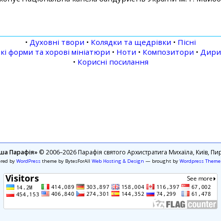
•
Духовні твори
•
Колядки та щедрівки
•
Пісні
кі форми та хорові мініатюри
•
Ноти
•
Композитори
•
Дири
•
Корисні посилання
ша Парафія»
© 2006–2026 Парафія святого Архистратига Михаїла, Київ, Пир
ered by
WordPress
theme by BytesForAll
Web Hosting & Design
— brought by
Wordpress Theme