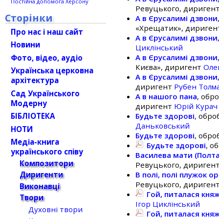
Постійна допомога Херсону
Ревуцького, дириген
Сторінки
А в Єрусалимі дзвони
«Хрещатик», дириге
Про нас і наш сайт
А в Єрусалимі дзвони
Новини
Циклінський
А в Єрусалимі дзвони
Фото, відео, аудіо
Києва», диригент
Оле
Українська церковна
А в Єрусалимі дзвони
архітектура
диригент
Рубен Толм
Сад Українського
А в нашого пана
, обр
Модерну
диригент
Юрій Курач
БІБЛІОТЕКА
Будьте здорові
, обро
Даньковський
НОТИ
Будьте здорові
, обро
Медіа-книга
Будьте здорові
, о
українського співу
Василева мати (Полт
Композитори
Ревуцького, дириген
Диригенти
В полі, полі плужок о
Ревуцького, дириген
Виконавці
Гой, питалася кня
Твори
Ігор Циклінський
Духовні твори
Гой, питалася кня