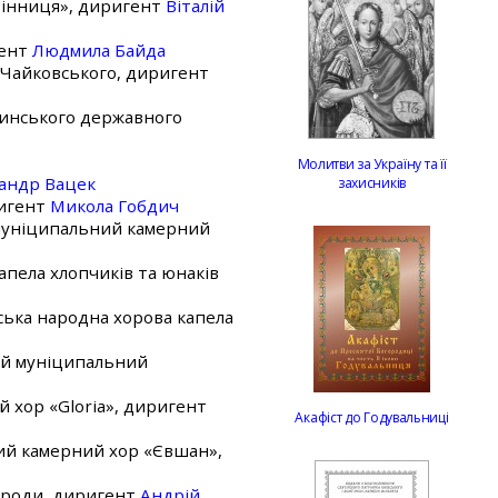
Вінниця», диригент
Віталій
гент
Людмила Байда
П.Чайковського, диригент
жинського державного
Молитви за Україну та її
андр Вацек
захисників
ригент
Микола Гобдич
 муніципальний камерний
капела хлопчиків та юнаків
ська народна хорова капела
кий муніципальний
й хор «Gloria», диригент
Акафіст до Годувальниці
кий камерний хор «Євшан»,
бороди, диригент
Андрій