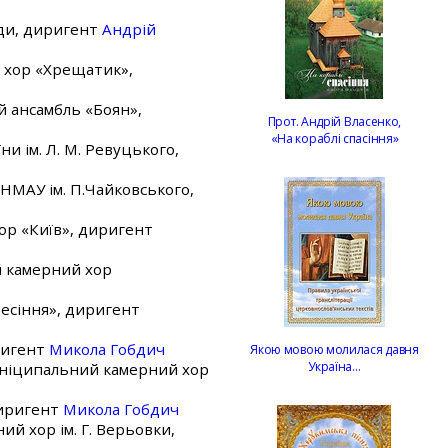
оди, диригент
Андрій
 хор «Хрещатик»,
й ансамбль «Боян»,
Прот. Андрій Власенко,
«На кораблі спасіння»
ни ім. Л. М. Ревуцького,
 НМАУ ім. П.Чайковського,
ор «Київ», диригент
й камерний хор
ресіння», диригент
ригент
Микола Гобдич
Якою мовою молилася давня
Україна…
муніципальний камерний хор
диригент
Микола Гобдич
ий хор ім. Г. Верьовки,