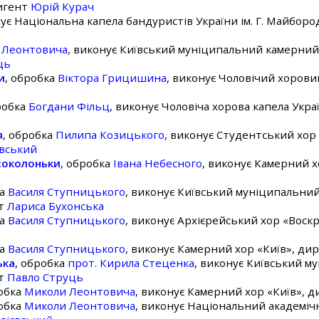
ригент
Юрій Курач
нує Національна капела бандуристів України ім. Г. Майбор
 Леонтовича
, виконує Київський муніципальний камерний
ць
и
, обробка
Віктора Грицишина
, виконує Чоловічий хорови
робка
Богдани Фільц
, виконує Чоловіча хорова капела Украї
я
, обробка
Пилипа Козицького
, виконує Студентський хор
вський
соколоньки
, обробка
Івана Небесного
, виконує Камерний х
ка
Василя Ступницького
, виконує Київський муніципальни
нт
Лариса Бухонська
ка
Василя Ступницького
, виконує Архієрейський хор «Воск
ка
Василя Ступницького
, виконує Камерний хор «Київ», ди
ька
, обробка
прот. Кирила Стеценка
, виконує Київський 
нт
Павло Струць
робка
Миколи Леонтовича
, виконує Камерний хор «Київ», 
робка
Миколи Леонтовича
, виконує Національний академічн