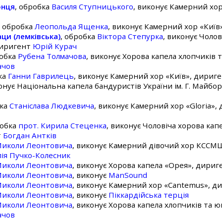
онця
, обробка
Василя Ступницького
, виконує Камерний хо
, обробка
Леопольда Ященка
, виконує Камерний хор «Киї
ци (лемківська)
, обробка
Віктора Степурка
, виконує Чолов
 диригент
Юрій Курач
робка
Рубена Толмачова
, виконує Хорова капела хлопчиків 
ачов
ка
Ганни Гаврилець
, виконує Камерний хор «Київ», дириг
конує Національна капела бандуристів України ім. Г. Майб
бка
Станіслава Людкевича
, виконує Камерний хор «Gloria»
робка
прот. Кирила Стеценка
, виконує Чоловіча хорова капел
т
Богдан Антків
иколи Леонтовича
, виконує Камерний дівочий хор КССМШ
ія Пучко-Колесник
иколи Леонтовича
, виконує Хорова капела «Орея», дири
иколи Леонтовича
, виконує
ManSound
иколи Леонтовича
, виконує Камерний хор «Cantemus», 
иколи Леонтовича
, виконує
Піккардійська терція
иколи Леонтовича
, виконує Хорова капела хлопчиків та ю
ачов