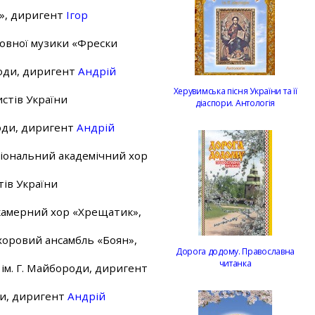
а», диригент
Ігор
ховної музики «Фрески
роди, диригент
Андрій
Херувимська пісня України та її
стів України
діаспори. Антологія
роди, диригент
Андрій
ціональний академічний хор
тів України
камерний хор «Хрещатик»,
 хоровий ансамбль «Боян»,
Дорога додому. Православна
читанка
 ім. Г. Майбороди, диригент
ди, диригент
Андрій