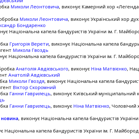
дієвський
робка
Миколи Леонтовича
, виконує Камерний хор «Легенд
 обробка
Миколи Леонтовича
, виконує Український хор ду
ксандр Бондаренко
онує Національна капела бандуристів України ім. Г. Майбо
обка
Григорія Верети
, виконує Національна капела бандури
ригент
Микола Гвоздь
онує Національна капела бандуристів України ім. Г. Майбо
обробка
Анатолія Авдієвського
, виконує
Ніна Матвієнко
, На
гент
Анатолій Авдієвський
обка
Миколи Гвоздя
, виконує Національна капела бандурис
ригент
Віктор Скоромний
обка
Ганни Гаврилець
, виконує Київський муніципальний 
ць
обка
Ганни Гаврилець
, виконує
Ніна Матвієнко
, Чоловічий
а новина
, виконує Національна капела бандуристів України
ує Національна капела бандуристів України ім. Г. Майборо