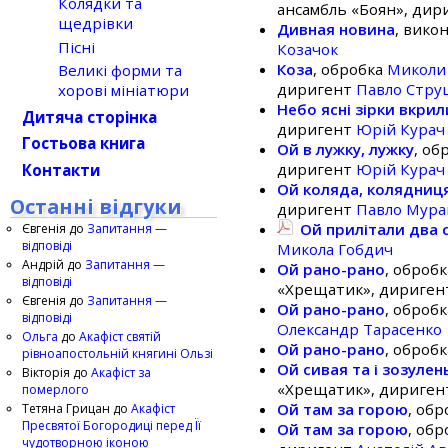
Колядки та
ансамбль «Боян», ди
щедрівки
Дивная новина
, вико
Пісні
Козачок
Коза
, обробка
Миколи
Великі форми та
диригент
Павло Стру
хорові мініатюри
Небо ясні зірки вкрил
Дитяча сторінка
диригент
Юрій Курач
Гостьова книга
Ой в лужку, лужку
, об
диригент
Юрій Курач
Контакти
Ой коляда, колядниц
Останні відгуки
диригент
Павло Мура
Ой прилітали два 
Євгенія
до
Запитання —
відповіді
Микола Гобдич
Андрій
до
Запитання —
Ой рано-рано
, оброб
відповіді
«Хрещатик», дириге
Євгенія
до
Запитання —
Ой рано-рано
, оброб
відповіді
Олександр Тарасенко
Ольга
до
Акафіст святій
Ой рано-рано
, оброб
рівноапостольній княгині Ользі
Ой сивая та і зозулен
Вікторія
до
Акафіст за
«Хрещатик», дириге
померлого
Ой там за горою
, об
Тетяна Грицан
до
Акафіст
Пресвятої Богородиці перед Її
Ой там за горою
, об
чудотворною іконою