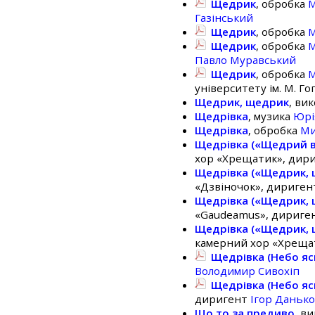
Щедрик
, обробка
М
Газінський
Щедрик
, обробка
М
Щедрик
, обробка
М
Павло Муравський
Щедрик
, обробка
М
університету ім. М. Г
Щедрик, щедрик
, ви
Щедрівка
, музика
Юрі
Щедрівка
, обробка
Ми
Щедрівка («Щедрий в
хор «Хрещатик», дир
Щедрівка («Щедрик, 
«Дзвіночок», дириге
Щедрівка («Щедрик, 
«Gaudeamus», дириге
Щедрівка («Щедрик, 
камерний хор «Хреща
Щедрівка (Небо ясн
Володимир Сивохіп
Щедрівка (Небо ясн
диригент
Ігор Даньк
Що то за предиво
, в