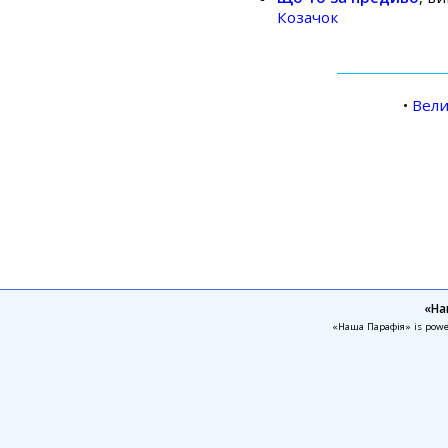
Козачок
•
Вели
«На
«Наша Парафія» is pow