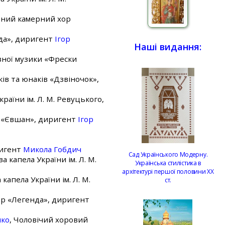
ьний камерний хор
нда», диригент
Ігор
Наші видання:
вної музики «Фрески
ків та юнаків «Дзвіночок»,
країни ім. Л. М. Ревуцького,
р «Євшан», диригент
Ігор
ригент
Микола Гобдич
Сад Українського Модерну.
а капела України ім. Л. М.
Українська стилістика в
архітектурі першої половини ХХ
 капела України ім. Л. М.
ст.
ор «Легенда», диригент
нко
, Чоловічий хоровий