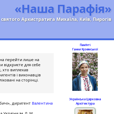
«Наша Парафія»
 святого Архистратига Михаїла, Київ, Пирогів
Памʼяті
Ганни Куземської
жна перейти лише на
и відкриєте для себе
х, хто виплекав
игентів і виконавців
іковані на сторінці.
Українська Церковна
бичі», диригент
Валентина
Архітектура
 України ім. Л. М.