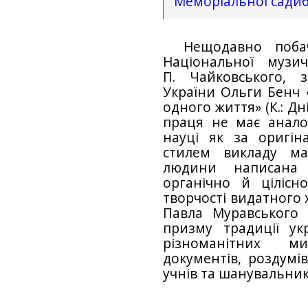
Меморіальної сади
Нещодавно поба
Національної музич
П. Чайковського, 
України Ольги Бенч
одного життя» (К.: Дні
праця не має аналог
науці як за оригіна
стилем викладу ма
людини написана 
органічно й ціліс
творчості видатного
Павла Муравського 
призму традиції укр
різноманітних ми
документів, роздумів
учнів та шанувальник