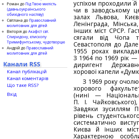
успіхом проходили й 
Роман
до
Під Твою милість
чи в заводському ц
(давньоукраїнського
обихідного наспіву)
залах Львова, Києв
Світлана
до
Православний
Ленінграда, Мінська,
молитовник для дітей
інших міст СРСР. Га
Вікторія
до
Акафіст свт.
сягали від Чопа т
Спиридону, єпископу
Тримифунтському, чудотворцю
Севастополя до Далек
Андрій
до
Православний
1955 роках викладав
молитовник для дітей
З 1964 по 1969 рік —
Канали RSS
диригент Державно
хорової капели «Думк
Канал публікацій
Канал коментарів
З 1969 року очолю
Що таке RSS?
хорового факульте
Вхід
(нині — Національ
П. І. Чайковського
Завдяки зусиллям П
рівень студентськог
систематично висту
Києва й інших міст
Характерною особл