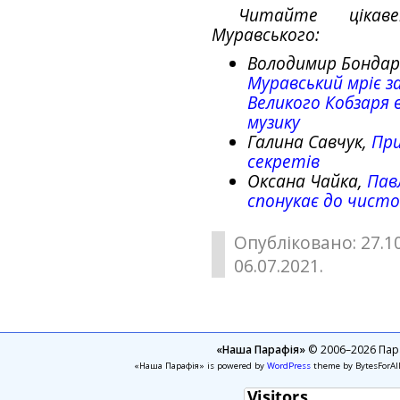
Читайте ціка
Муравського:
Володимир Бондар
Муравський мріє з
Великого Кобзаря в
музику
Галина Савчук,
При
секретів
Оксана Чайка,
Пав
спонукає до чис
Опубліковано: 27.1
06.07.2021.
«Наша Парафія»
© 2006–2026 Пара
«Наша Парафія» is powered by
WordPress
theme by BytesForAl