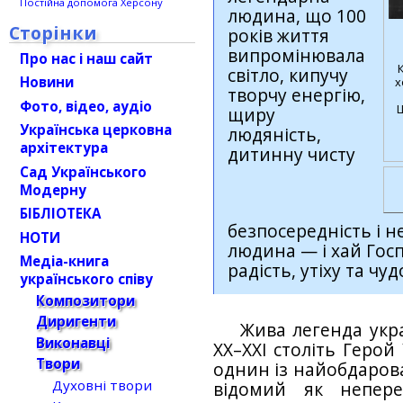
Постійна допомога Херсону
людина, що 100
Сторінки
років життя
випромінювала
Про нас і наш сайт
світло, кипучу
Новини
х
творчу енергію,
Фото, відео, аудіо
щиру
Українська церковна
людяність,
архітектура
дитинну чисту
Сад Українського
Модерну
БІБЛІОТЕКА
безпосередність і 
НОТИ
людина — і хай Госп
Медіа-книга
радість, утіху та ч
українського співу
Композитори
Диригенти
Жива легенда укр
Виконавці
ХХ–ХХІ століть Геро
Твори
однин із найобдарова
Духовні твори
відомий як непере