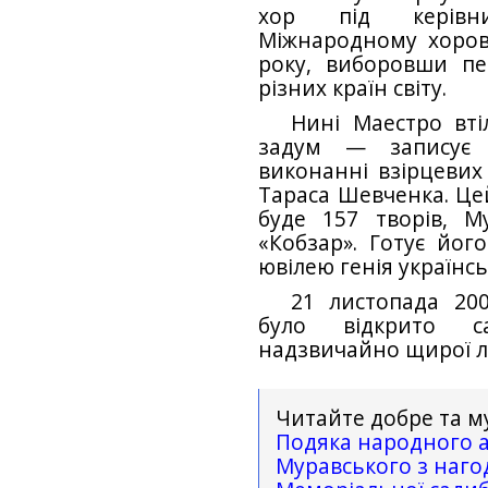
хор під керівн
Міжнародному хоров
року, виборовши пе
різних країн світу.
Нині Маестро вті
задум — записує 
виконанні взірцевих
Тараса Шевченка. Це
буде 157 творів, М
«Кобзар». Готує йог
ювілею генія українсь
21 листопада 20
було відкрито са
надзвичайно щирої 
Читайте добре та м
Подяка народного а
Муравського з наго