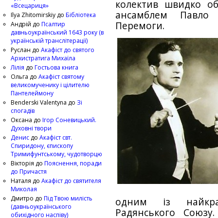
колектив швидко об
«Всецариця»
ансамблем Павло 
Ilya Zhitomirskiy
до
Бібліотека
Перемоги.
Андрій
до
Псалтир
давньоукраїнський 1643 року (в
українській транслітерації)
Руслан
до
Акафіст до святого
Архистратига Михаїла
Лілія
до
Гостьова книга
Ольга
до
Акафіст святому
великомученику і цілителю
Пантелеймону
Benderski Valentyna
до
Зі
спогадів
Оксана
до
Ігор Соневицький.
Духовні твори
Денис
до
Акафіст свт.
Спиридону, єпископу
Тримифунтському, чудотворцю
Вікторія
до
Пояснення, поради
до Причастя
Наталя
до
Акафіст до святителя
Миколая
Дмитро
до
Під Твою милість
одним із найкра
(давньоукраїнського
Радянського Союзу
обихідного наспіву)