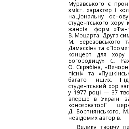
Муравського є прон
зміст, характер і ко
національну основ
студентського хору 
жанрів і форм: «Фант
В. Моцарта, Друга си
М. Березовського т
Дамаскін» та «Промет
концерт для хору
Богородицу» С. Ра
О. Скрябіна, «Вечорн
пісні» та «Пушкінс
багато інших. Пі
студентський хор зап
у 1977 році — 37 тво
вперше в Україні з
консерваторії ц
Д. Бортнянського, М.
невідомих авторів.
Велику творчу п