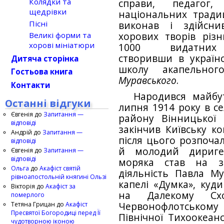
Колядки та
справи, педагог,
щедрівки
національних тради
Пісні
виконав і здійсни
Великі форми та
хорових творів різн
хорові мініатюри
1000 видатних д
створивши в українс
Дитяча сторінка
школу акапельн
Гостьова книга
Муравського
.
Контакти
Народився майбу
Останні відгуки
липня 1914 року в с
Євгенія
до
Запитання —
району Вінницької 
відповіді
закінчив Київську ко
Андрій
до
Запитання —
після цього розпочал
відповіді
й молодий дириге
Євгенія
до
Запитання —
відповіді
моряка став на за
Ольга
до
Акафіст святій
діяльність Павла М
рівноапостольній княгині Ользі
капелі «Думка», куд
Вікторія
до
Акафіст за
на Далекому Сх
померлого
Тетяна Грицан
до
Акафіст
Червонофлотськом
Пресвятої Богородиці перед Її
Північної Тихоокеанс
чудотворною іконою