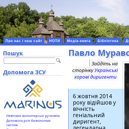
Про нас і наш сайт
НОТИ
Медіа-книга
Бібліотека
Д
Павло Мурав
Пошук
Зайдіть на
сторінку
Українські
Допомога ЗСУ
хорові диригенти
6 жовтня 2014
року відійшов у
вічність
геніальний
Невтомні волонтерські рученята
диригент,
Допомога роті безпілотних
систем
легендарна