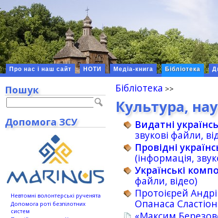
Про нас і наш сайт
НОТИ
Медіа-книга
Бібліотека
Д
Бібліотека
Пошук
Культура, на
Допомога ЗСУ
Видатні українс
звукові файли, ві
Провідні українс
(інформація, звук
Українські комп
файли, відео)
Протоієрей Андрі
Невтомні волонтерські рученята
Опанаса Сластіон
Допомога роті безпілотних
систем
«Максим Березовс