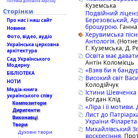
Постійна допомога Херсону
Куземська
Сторінки
Подвійний ліцен
Березовський, Ар
Про нас і наш сайт
брошурою.
Ганна
Новини
Херувимська пісня
Фото, відео, аудіо
Антологія.
(Нотне 
Українська церковна
Г. Куземська, Д. Р
архітектура
Освіта має давати
Сад Українського
Антін Коломієць
Модерну
«Взяв би я банду
БІБЛІОТЕКА
Високий світ Ва
НОТИ
Колодійчук
Медіа-книга
Істини Шeвчeнка 
українського співу
Богдан Клід
Композитори
«Ліра і її мотиви.
Диригенти
Лист до Патріарха 
Виконавці
України Філарета
Твори
Михайлівський Зо
Духовні твори
воскресіння
, Про