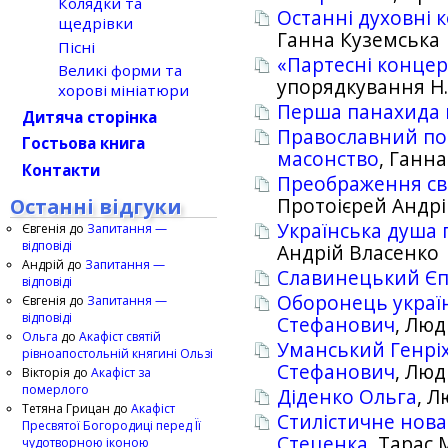
Колядки та
Останні духовні 
щедрівки
Ганна Куземська
Пісні
«Партесні концерт
Великі форми та
упорядкування Н.
хорові мініатюри
Перша панахида 
Дитяча сторінка
Православний по
Гостьова книга
масонство
, Ганн
Контакти
Преображення св
Останні відгуки
Протоієрей Андрі
Українська душа 
Євгенія
до
Запитання —
відповіді
Андрій Власенко
Андрій
до
Запитання —
Славинецький Єп
відповіді
Оборонець україн
Євгенія
до
Запитання —
відповіді
Стефанович
, Лю
Ольга
до
Акафіст святій
Уманський Генрі
рівноапостольній княгині Ользі
Стефанович
, Лю
Вікторія
до
Акафіст за
померлого
Діденко Ольга
, 
Тетяна Грицан
до
Акафіст
Стилістичне нов
Пресвятої Богородиці перед Її
Стеценка
, Тарас
чудотворною іконою