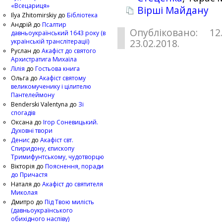
«Всецариця»
Вірші Майдану
Ilya Zhitomirskiy
до
Бібліотека
Андрій
до
Псалтир
Опубліковано: 12
давньоукраїнський 1643 року (в
українській транслітерації)
23.02.2018.
Руслан
до
Акафіст до святого
Архистратига Михаїла
Лілія
до
Гостьова книга
Ольга
до
Акафіст святому
великомученику і цілителю
Пантелеймону
Benderski Valentyna
до
Зі
спогадів
Оксана
до
Ігор Соневицький.
Духовні твори
Денис
до
Акафіст свт.
Спиридону, єпископу
Тримифунтському, чудотворцю
Вікторія
до
Пояснення, поради
до Причастя
Наталя
до
Акафіст до святителя
Миколая
Дмитро
до
Під Твою милість
(давньоукраїнського
обихідного наспіву)