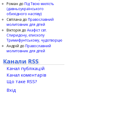
Роман
до
Під Твою милість
(давньоукраїнського
обихідного наспіву)
Світлана
до
Православний
молитовник для дітей
Вікторія
до
Акафіст свт.
Спиридону, єпископу
Тримифунтському, чудотворцю
Андрій
до
Православний
молитовник для дітей
Канали RSS
Канал публікацій
Канал коментарів
Що таке RSS?
Вхід