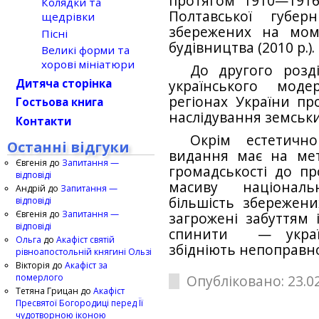
протягом 1910—1916
Колядки та
Полтавської губер
щедрівки
збережених на моме
Пісні
будівництва (2010 р.).
Великі форми та
хорові мініатюри
До другого розд
Дитяча сторінка
українського моде
регіонах України пр
Гостьова книга
наслідування земськи
Контакти
Окрім естетично
Останні відгуки
видання має на мет
Євгенія
до
Запитання —
громадськості до п
відповіді
масиву національ
Андрій
до
Запитання —
більшість збережени
відповіді
Євгенія
до
Запитання —
загрожені забуттям 
відповіді
спинити — україн
Ольга
до
Акафіст святій
збідніють непоправн
рівноапостольній княгині Ользі
Вікторія
до
Акафіст за
померлого
Опубліковано: 23.02
Тетяна Грицан
до
Акафіст
Пресвятої Богородиці перед Її
чудотворною іконою