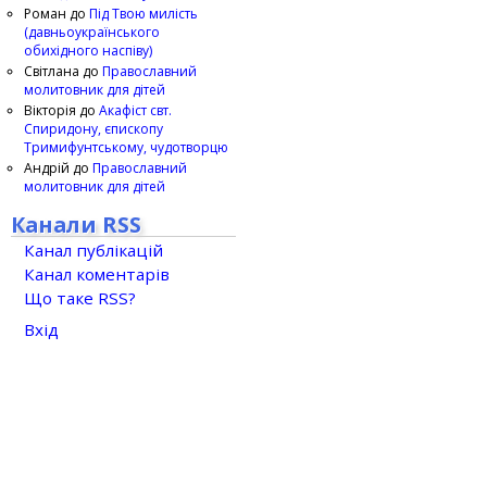
Роман
до
Під Твою милість
(давньоукраїнського
обихідного наспіву)
Світлана
до
Православний
молитовник для дітей
Вікторія
до
Акафіст свт.
Спиридону, єпископу
Тримифунтському, чудотворцю
Андрій
до
Православний
молитовник для дітей
Канали RSS
Канал публікацій
Канал коментарів
Що таке RSS?
Вхід