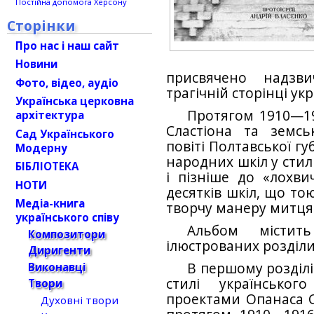
Постійна допомога Херсону
Сторінки
Про нас і наш сайт
Новини
присвячено надзви
Фото, відео, аудіо
трагічній сторінці укр
Українська церковна
Протягом 1910—19
архітектура
Сластіона та земсь
Сад Українського
повіті Полтавської гу
Модерну
народних шкіл у стил
БІБЛІОТЕКА
і пізніше до «лохви
НОТИ
десятків шкіл, що то
Медіа-книга
творчу манеру митця
українського співу
Альбом містит
Композитори
ілюстрованих розділи
Диригенти
В першому розділі
Виконавці
стилі українськог
Твори
проектами Опанаса Сл
Духовні твори