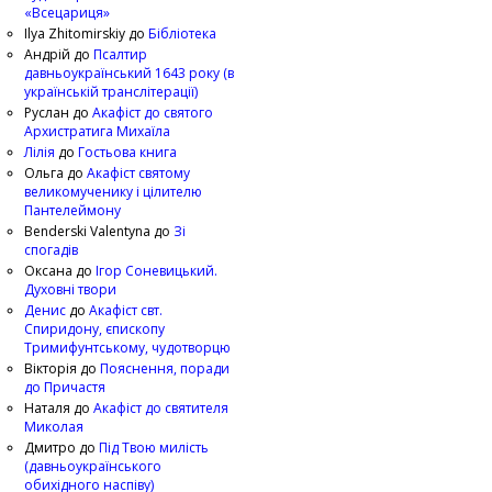
«Всецариця»
Ilya Zhitomirskiy
до
Бібліотека
Андрій
до
Псалтир
давньоукраїнський 1643 року (в
українській транслітерації)
Руслан
до
Акафіст до святого
Архистратига Михаїла
Лілія
до
Гостьова книга
Ольга
до
Акафіст святому
великомученику і цілителю
Пантелеймону
Benderski Valentyna
до
Зі
спогадів
Оксана
до
Ігор Соневицький.
Духовні твори
Денис
до
Акафіст свт.
Спиридону, єпископу
Тримифунтському, чудотворцю
Вікторія
до
Пояснення, поради
до Причастя
Наталя
до
Акафіст до святителя
Миколая
Дмитро
до
Під Твою милість
(давньоукраїнського
обихідного наспіву)