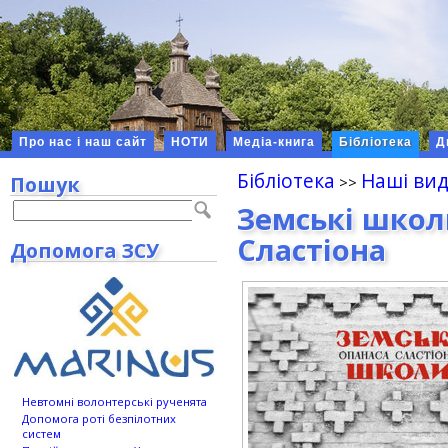
Про нас і наш сайт
НОТИ
Медіа-книга
Бібліотека
Д
Бібліотека
Наші ви
Пошук
Земські школ
Сластіона
Допомога ЗСУ
Невтомні волонтерські рученята
Допомога роті безпілотних
систем