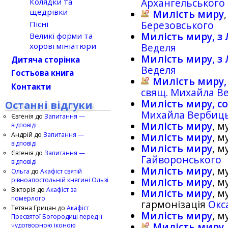
Колядки та
Архангельського
щедрівки
Милість миру
Пісні
Березовського
Милість миру, з Л
Великі форми та
хорові мініатюри
Веделя
Милість миру, з Л
Дитяча сторінка
Веделя
Гостьова книга
Милість миру,
Контакти
свящ. Михайла В
Милість миру, с
Останні відгуки
Михайла Вербиц
Євгенія
до
Запитання —
Милість миру
, 
відповіді
Андрій
до
Запитання —
Милість миру
, 
відповіді
Милість миру
, 
Євгенія
до
Запитання —
Гайворонського
відповіді
Милість миру
, 
Ольга
до
Акафіст святій
рівноапостольній княгині Ользі
Милість миру
, 
Вікторія
до
Акафіст за
Милість миру
, 
померлого
гармонізація
Окс
Тетяна Грицан
до
Акафіст
Милість миру
, 
Пресвятої Богородиці перед Її
Милість миру
чудотворною іконою