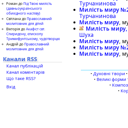
Турчанинова
Роман
до
Під Твою милість
(давньоукраїнського
Милість миру №
обихідного наспіву)
Турчанинова
Світлана
до
Православний
Милість миру
, 
молитовник для дітей
Милість миру,
Вікторія
до
Акафіст свт.
Шуха
Спиридону, єпископу
Тримифунтському, чудотворцю
Милість миру
, 
Андрій
до
Православний
Милість миру №
молитовник для дітей
Милість миру
, 
Канали RSS
Канал публікацій
Канал коментарів
•
Духовні твори
Що таке RSS?
•
Великі форми 
•
Компо
Вхід
•
Кор