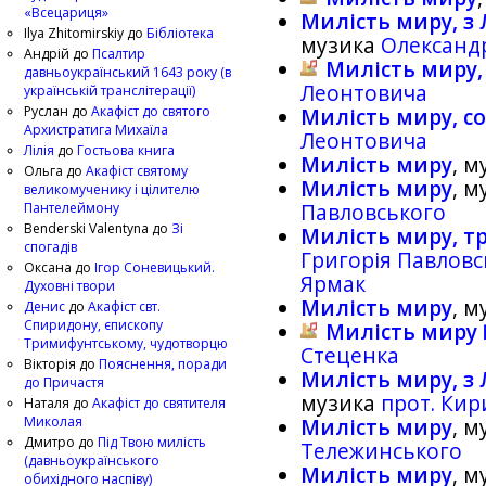
«Всецариця»
Милість миру, з 
Ilya Zhitomirskiy
до
Бібліотека
музика
Олександ
Андрій
до
Псалтир
Милість миру,
давньоукраїнський 1643 року (в
Леонтовича
українській транслітерації)
Руслан
до
Акафіст до святого
Милість миру, с
Архистратига Михаїла
Леонтовича
Лілія
до
Гостьова книга
Милість миру
, 
Ольга
до
Акафіст святому
Милість миру
, 
великомученику і цілителю
Пантелеймону
Павловського
Benderski Valentyna
до
Зі
Милість миру, т
спогадів
Григорія Павловс
Оксана
до
Ігор Соневицький.
Ярмак
Духовні твори
Милість миру
, 
Денис
до
Акафіст свт.
Спиридону, єпископу
Милість миру
Тримифунтському, чудотворцю
Стеценка
Вікторія
до
Пояснення, поради
Милість миру, з Л
до Причастя
музика
прот. Кир
Наталя
до
Акафіст до святителя
Миколая
Милість миру
, 
Дмитро
до
Під Твою милість
Тележинського
(давньоукраїнського
Милість миру
, 
обихідного наспіву)