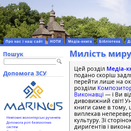
Про нас і наш сайт
НОТИ
Медіа-книга
Бібліотека
Д
Милість мир
Пошук
Цей розділ
Медіа-к
Допомога ЗСУ
подано скоріш задля
перейти лише на окр
розділи
Композито
Виконавці
— і Ви ві
дивовижний світ! Ун
книги саме в тому, 
виплекав неперевер
Невтомні волонтерські рученята
культуру. Зі сторін
Допомога роті безпілотних
диригентів і викон
систем