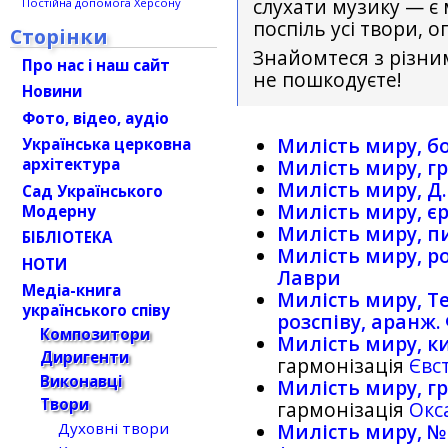
слухати музику — є
Постійна допомога Херсону
поспіль усі твори, о
Сторінки
Знайомтеся з різни
Про нас і наш сайт
не пошкодуєте!
Новини
Фото, відео, аудіо
Милість миру, бо
Українська церковна
архітектура
Милість миру, г
Милість миру, Д.
Сад Українського
Милість миру, є
Модерну
Милість миру, п
БІБЛІОТЕКА
Милість миру, ро
НОТИ
Лаври
Медіа-книга
Милість миру, Те
українського співу
розспіву, аранж.
Композитори
Милість миру, ки
Диригенти
гармонізація
Євст
Виконавці
Милість миру, г
Твори
гармонізація
Окс
Духовні твори
Милість миру, №