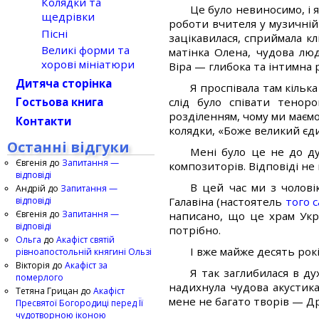
Колядки та
Це було невиносимо, і я
щедрівки
роботи вчителя у музичній
Пісні
зацікавилася, сприймала кл
Великі форми та
матінка Олена, чудова лю
хорові мініатюри
Віра — глибока та інтимна р
Дитяча сторінка
Я проспівала там кільк
слід було співати тенор
Гостьова книга
розділенням, чому ми маємо
Контакти
колядки, «Боже великий єди
Останні відгуки
Мені було це не до ду
Євгенія
до
Запитання —
композиторів. Відповіді не 
відповіді
В цей час ми з чолові
Андрій
до
Запитання —
відповіді
Галавіна (настоятель
того 
Євгенія
до
Запитання —
написано, що це храм Укр
відповіді
потрібно.
Ольга
до
Акафіст святій
І вже майже десять рокі
рівноапостольній княгині Ользі
Вікторія
до
Акафіст за
Я так заглибилася в д
померлого
надихнула чудова акустика
Тетяна Грицан
до
Акафіст
мене не багато творів — Д
Пресвятої Богородиці перед Її
чудотворною іконою