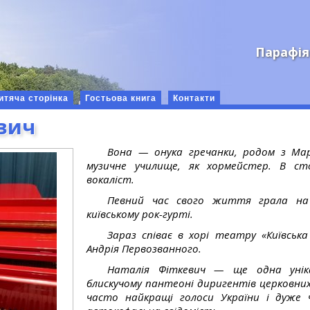
Парафія
итяча сторінка
Гостьова книга
Контакти
вич
Вона — онука гречанки, родом з Мар
музичне училище, як хормейстер. В сто
вокаліст.
Певний час свого життя грала на
київському рок-гурті.
Зараз співає в хорі театру «Київська
Андрія Первозванного.
Наталія Фіткевич — ще одна уні
блискучому пантеоні диригентів церковних
часто найкращі голоси України і дуже