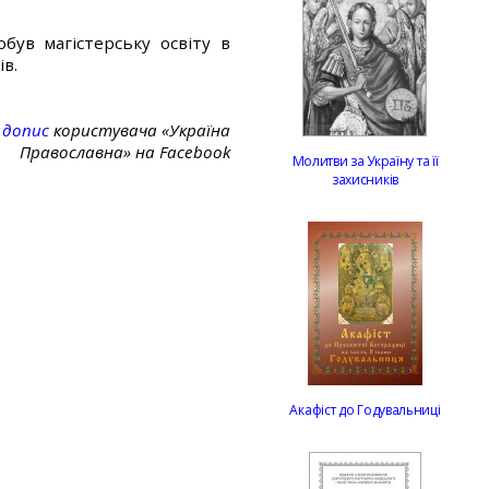
ув магістерську освіту в
ів.
:
допис
користувача «Україна
Православна» на Facebook
Молитви за Україну та її
захисників
Акафіст до Годувальниці