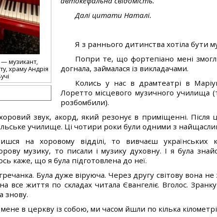
автокефальна свідомість.
Далі цитати Наталі.
Я з раннього дитинства хотіла бути м
Попри те, що фортепіано мені змогл
) — музикант,
догнала, займалася із викладачами.
ту, храму Андрія
учі
Колись у нас в драмтеатрі в Маріу
Лоретто місцевого музичного училища (
розбомбили).
 хоровий звук, акорд, який резонує в приміщенні. Після 
польське училище. Ці чотири роки були одними з найщаслив
ишся на хоровому відділі, то вивчаєш українських ко
орову музику, то писали і музику духовну. І я була знай
сь каже, що я була підготовлена до неї.
 гречанка. Була дуже віруюча. Через другу світову вона не
она все життя по складах читала Євангеліє. Вголос. Зранку
а знову.
мене в церкву із собою, ми часом йшли по кілька кілометрі