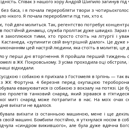
ідність. Співак з нашого хору Андрій Шипило загинув під ч
 без баса, і я почала переробляти твори з чотирьохголос
уло нікого. Я почала переробляти під тих, хто є.
ає, той двічі молиться. Так, регентство потребує концентр
в постійній динаміці, служба пролітає дуже швидко. Зараз 
 я захоплююся тими, хто просто стоїть на літургії і ува
в Кастанеда, «зупинити свій внутрішній діалог». Це дуже 
иконанням цей настрій людини, яка стоїть в молитві, це 
ло у перші дні вторгнення. Я пройшла перший тиждень оку
омелі в ЖК Покровському. З усіма проходила оці обстріли
наші відкидали.
сусідкою і собакою я приїхала з Гостомеля в Ірпінь — так 
 ЖК Фортуна. 4 березня перед окупацією тероборона 
обувала евакуюватися із собакою з вокзалу на потязі. Це б
ою пролетів танковий снаряд, який зірвався в п’ятидеся
якої миті снаряд може потрапити в нас. На моїх очах с
дня виїхати не вдалося.
бувала виїхати із останньою машиною, мене і ще декіл
 своїй машині. Бомбили постійно, я уткнулася носом в соба
відчула «синдром вижившого», але була дуже вдячна Бого