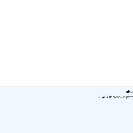
«На
«Наша Парафія» is pow