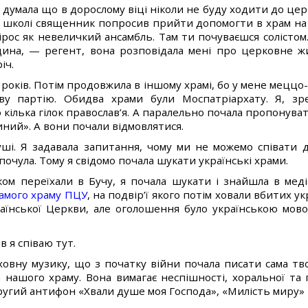
 думала що в дорослому віці ніколи не буду ходити до церк
 школі священник попросив прийти допомогти в храм на 
ірос як невеличкий ансамбль. Там ти почуваєшся солістом.
дина, — регент, вона розповідала мені про церковне жи
іч.
а років. Потім продовжила в іншому храмі, бо у мене меццо
ову партію. Обидва храми були Моспатріархату. Я, зр
 кілька гілок православ’я. А паралельно почала пропонуват
ний». А вони почали відмовлятися.
ші. Я задавала запитання, чому ми не можемо співати д
почула. Тому я свідомо почала шукати українські храми.
ком переїхали в Бучу, я почала шукати і знайшла в мед
самого храму ПЦУ
, на подвір’ї якого потім ховали вбитих ук
аїнської Церкви, але оголошення було українською мовою
в я співаю тут.
уховну музику, що з початку війни почала писати сама т
 нашого храму. Вона вимагає неспішності, хоральної та 
ругий антифон «Хвали душе моя Господа», «Милість миру» 