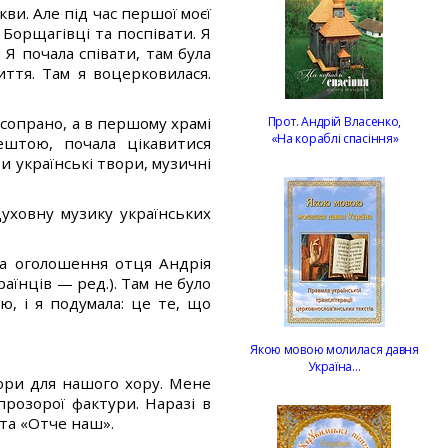
ви. Але під час першої моєї
Борщагівці та поспівати. Я
 Я почала співати, там була
ття. Там я воцерковилася.
-сопрано, а в першому храмі
Прот. Андрій Власенко,
«На кораблі спасіння»
ештою, почала цікавитися
и українські твори, музичні
уховну музику українських
іа оголошення отця Андрія
раїнців — ред.). Там не було
, і я подумала: це те, що
Якою мовою молилася давня
Україна…
вори для нашого хору. Мене
прозорої фактури. Наразі в
та «Отче наш».