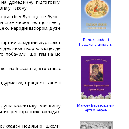
 на домедичну підготовку,
вна у такому.
ористів у Бучі ще не було. І
й стан через те, що я не у
щицею, народним хором. Дуже
Похвала любові.
 гарний західний журналіст
Пасхальна симфонія
 декілька творів, місце, де
то побачили, що там на це
отіла б сказати, хто співає
дуристка, працює в капелі
 душа колективу, має вищу
Максим Березовський.
Артем Ведель
льних ресторанних закладах,
викладач недільної школи,