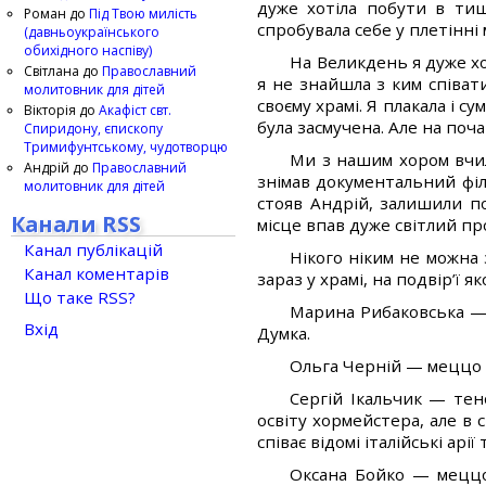
дуже хотіла побути в тиш
Роман
до
Під Твою милість
спробувала себе у плетінні 
(давньоукраїнського
обихідного наспіву)
На Великдень я дуже хот
Світлана
до
Православний
я не знайшла з ким співат
молитовник для дітей
своєму храмі. Я плакала і 
Вікторія
до
Акафіст свт.
була засмучена. Але на поч
Спиридону, єпископу
Тримифунтському, чудотворцю
Ми з нашим хором вчил
Андрій
до
Православний
знімав документальний філь
молитовник для дітей
стояв Андрій, залишили п
Канали RSS
місце впав дуже світлий пр
Канал публікацій
Нікого ніким не можна з
Канал коментарів
зараз у храмі, на подвір’ї я
Що таке RSS?
Марина Рибаковська — 
Вхід
Думка.
Ольга Черній — меццо 
Сергій Ікальчик — тен
освіту хормейстера, але в 
співає відомі італійські арії
Оксана Бойко — меццо