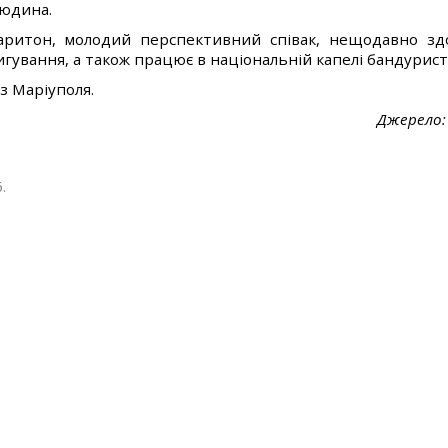
людина.
ритон, молодий перспективний співак, нещодавно здоб
игування, а також працює в національній капелі бандурист
з Маріуполя.
Джерело
.