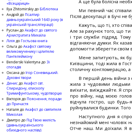
А ще була болісна необх
«Всецариця»
Ilya Zhitomirskiy
до
Бібліотека
Ми певний час співали
Андрій
до
Псалтир
Після деокупації в Бучі не б
давньоукраїнський 1643 року (в
українській транслітерації)
Кажуть, що ті, хто спів
Руслан
до
Акафіст до святого
Але за рахунок того, що ти 
Архистратига Михаїла
і три служби підряд. Тому
Лілія
до
Гостьова книга
відганяючи думки. Як каза
Ольга
до
Акафіст святому
допомогти зберегти своїм в
великомученику і цілителю
Пантелеймону
Мене запитують, як бу
Benderski Valentyna
до
Зі
Київщини, тоді жила в Гост
спогадів
столичну конгломерацію, а 
Оксана
до
Ігор Соневицький.
Духовні твори
В першій день війни з 
Денис
до
Акафіст свт.
жила з чудовими людьми з
Спиридону, єпископу
виїхати, виїжджайте. Я спр
Тримифунтському, чудотворцю
про війну, над моєю голов
Вікторія
до
Пояснення, поради
відчула гостро, що будь-
до Причастя
руйнувалися будинки. Того 
Наталя
до
Акафіст до святителя
Миколая
Наступного дня я спро
Дмитро
до
Під Твою милість
незнайомий мені чоловік на
(давньоукраїнського
Отче наш. Ми доїхали. Я 
обихідного наспіву)