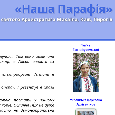
«Наша Парафія»
 святого Архистратига Михаїла, Київ, Пирогів
Памʼяті
Ганни Куземської
іуполя. Там вона закінчила
лиці, в Глієра вчилася як
 електрооргані Vermona в
 опера». І регентує в храмі
кальна постать у нашому
Українська Церковна
Архітектура
 хорів. Обличчя ПЦУ це дуже
 часто не демонстративна