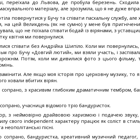
і, переїхала до Львова, де пробула березень. Сходила
маскувального матеріалу, але зрозуміла, що я не дуже впра
іла повернутися у Бучу та співати пасхальну службу, але х
и, на цей Великдень (як не сумно) у мене був пригнічени
сумувала, що не поїхала співати бодай із вірянами, з устав
атку квітня ми повернулися.
ися співати без Андрійка Шипіло. Коли ми повернулись,
м про Бучу «Довгий лютий», ми взяли участь, і заспівали
орожнім. Потім, коли ми дивилися фото з цього фільму, 
омінь.
амінити. Але якщо моя історія про церковну музику, то я х
кого ховали вбитих вірян.
сопрано, з красивим глибоким драматичним тембром, бан
сопрано, учасниця відомого тріо бандуристок.
ор, з неймовірно драйвовою харизмою і подачею звуку,
силу свого independent характеру працює як соліст в сти
 та неополітанські пісні.
 сопрано, бандуристка, креативний музичний педагог, 