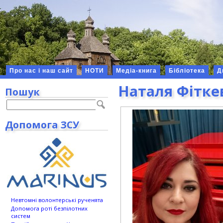
Про нас і наш сайт
НОТИ
Медіа-книга
Бібліотека
Д
Наталя Фітке
Пошук
Допомога ЗСУ
Невтомні волонтерські рученята
Допомога роті безпілотних
систем