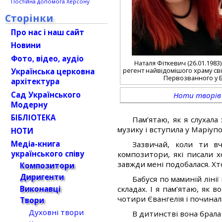
Постійна допомога Херсону
Сторінки
Про нас і наш сайт
Новини
Фото, відео, аудіо
Наталя Фіткевич (26.01.1983
регент найвідомішого храму сві
Українська церковна
Первозванного у Б
архітектура
Сад Українського
Ноти творів
Модерну
БІБЛІОТЕКА
Пам’ятаю, як я слухала
музику і вступила у Маріу
НОТИ
Медіа-книга
Зазвичай, коли ти вч
українського співу
композитори, які писали х
завжди мені подобалася. Хто
Композитори
Диригенти
Бабуся по маминій лінії
Виконавці
складах. І я пам’ятаю, як в
чотири Євангелія і починал
Твори
Духовні твори
В дитинстві вона брала 