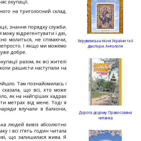
ас окупації.
ного на триголосний склад.
ації, знання порядку служби.
я можу відрегентувати і дві,
жно молиться, не співаючи,
Херувимська пісня України та її
непросто. І якщо ми можемо
діаспори. Антологія
дуже добре.
пації разом, як всі жителі
, коли рашисти наступали на
вийшло. Там познайомилась і
сказала, що всі, хто може
уло, як на найгірших кадрах
ти метрах від мене. Тоді я
наряди влучали в балкони,
Дорога додому. Православна
читанка
ька людей вивіз абсолютно
ку і всі п’ять годин читала
ві, що залишилася жива. Я