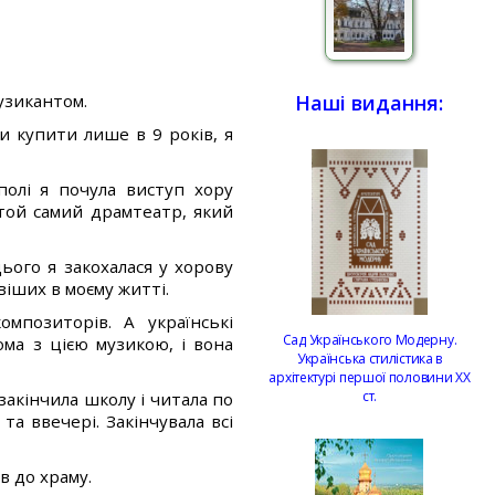
узикантом.
Наші видання:
и купити лише в 9 років, я
полі я почула виступ хору
той самий драмтеатр, який
цього я закохалася у хорову
іших в моєму житті.
мпозиторів. А українські
Сад Українського Модерну.
ома з цією музикою, і вона
Українська стилістика в
архітектурі першої половини ХХ
ст.
 закінчила школу і читала по
 та ввечері. Закінчувала всі
в до храму.