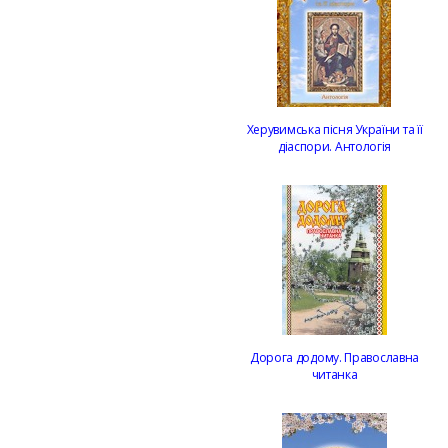
Херувимська пісня України та її
діаспори. Антологія
Дорога додому. Православна
читанка