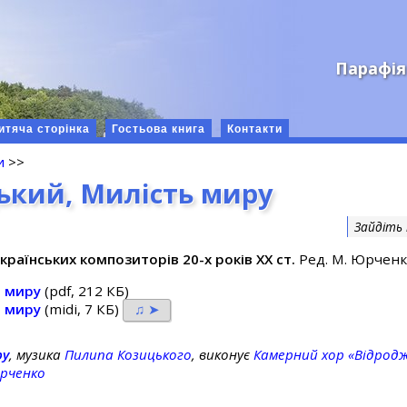
Парафія
итяча сторінка
Гостьова книга
Контакти
и
>>
ький, Милість миру
Зайдіть
країнських композиторів 20-х років ХХ ст.
Ред. М. Юрченко
ь миру
(pdf, 212 КБ)
ь миру
(midi, 7 КБ)
♫ ➤
ру
, музика
Пилипа Козицького
, виконує
Камерний хор «Відрод
рченко