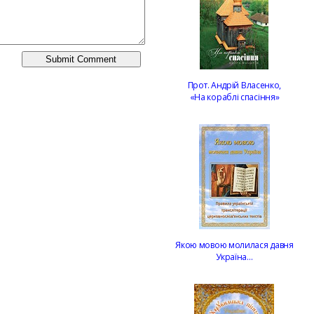
Прот. Андрій Власенко,
«На кораблі спасіння»
Якою мовою молилася давня
Україна…