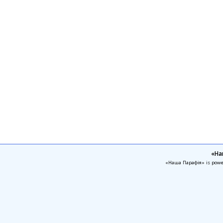
«На
«Наша Парафія» is pow