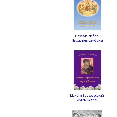
Похвала любові.
Пасхальна симфонія
Максим Березовський.
Артем Ведель