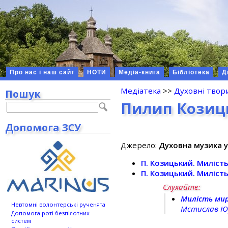
Про нас і наш сайт
НОТИ
Медіа-книга
Бібліотека
Д
Медіатека
>>
Духовні твор
Пошук
Пилип Козиц
Допомога ЗСУ
Джерело:
Духовна музика у
П. Козицький. Миліст
П. Козицький. Миліст
Слухайте:
Милість ми
Невтомні волонтерські рученята
Мстислав Ю
Допомога роті безпілотних
систем