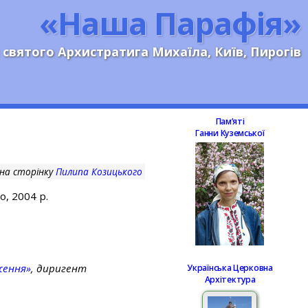
«Наша Парафія»
 святого Архистратига Михаїла, Київ, Пирогів
Памʼяті
Ганни Куземської
 на сторінку
Пилипа Козицького
, 2004 р.
ження»
, диригент
Українська Церковна
Архітектура