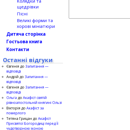
Колядки та
щедрівки
Пісні
Великі форми та
хорові мініатюри
Дитяча сторінка
Гостьова книга
Контакти
Останні відгуки
Євгенія
до
Запитання —
відповіді
Андрій
до
Запитання —
відповіді
Євгенія
до
Запитання —
відповіді
Ольга
до
Акафіст святій
рівноапостольній княгині Ользі
Вікторія
до
Акафіст за
померлого
Тетяна Грицан
до
Акафіст
Пресвятої Богородиці перед Її
чудотворною іконою