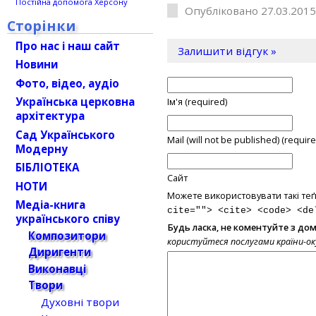
Постійна допомога Херсону
Опубліковано 27.03.2015
Сторінки
Про нас і наш сайт
Залишити відгук »
Новини
Фото, відео, аудіо
Українська церковна
Ім'я (required)
архітектура
Сад Українського
Mail (will not be published) (require
Модерну
БІБЛІОТЕКА
Сайт
НОТИ
Можете використовувати такі теґ
Медіа-книга
cite=""> <cite> <code> <de
українського співу
Будь ласка, не коментуйте з до
Композитори
користуйтеся послугами країни-о
Диригенти
Виконавці
Твори
Духовні твори