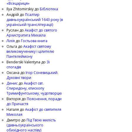
«Всецариця»
Ilya Zhitomirskiy
до
Бібліотека
Андрій
до
Псалтир
давньоукраїнський 1643 року (в
українській транслітерації)
Руслан
до
Акафіст до святого
Архистратига Михаїла
Лілія
до
Гостьова книга
Ольга
до
Акафіст святому
великомученику і цілителю
Пантелеймону
Benderski Valentyna
до
Зі
спогадів
Оксана
до
Ігор Соневицький.
Духовні твори
Денис
до
Акафіст свт.
Спиридону, єпископу
Тримифунтському, чудотворцю
Вікторія
до
Пояснення, поради
до Причастя
Наталя
до
Акафіст до святителя
Миколая
Дмитро
до
Під Твою милість
(давньоукраїнського
обихідного наспіву)