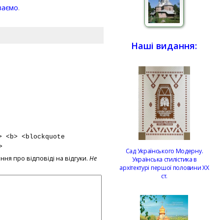
ваємо
.
Наші видання:
> <b> <blockquote
>
Сад Українського Модерну.
ння про відповіді на відгуки.
Не
Українська стилістика в
архітектурі першої половини ХХ
ст.