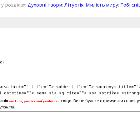
 у розділах:
Духовні твори
;
Літургія
;
Милість миру
;
Тобі спі
d)
и:
<a href="" title=""> <abbr title=""> <acronym title=""
l datetime=""> <em> <i> <q cite=""> <s> <strike> <strong
менів
,
/
тощо
. Ви не будете отримувати сповіще
mail.ru
yandex.ua
yandex.ru
купанта.