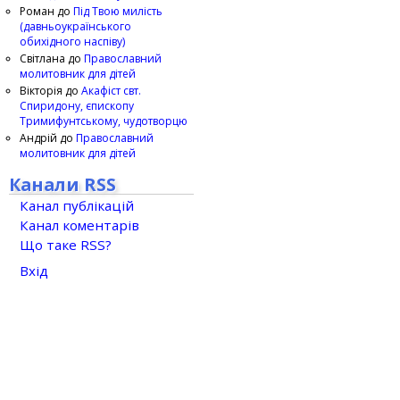
Роман
до
Під Твою милість
(давньоукраїнського
обихідного наспіву)
Світлана
до
Православний
молитовник для дітей
Вікторія
до
Акафіст свт.
Спиридону, єпископу
Тримифунтському, чудотворцю
Андрій
до
Православний
молитовник для дітей
Канали RSS
Канал публікацій
Канал коментарів
Що таке RSS?
Вхід