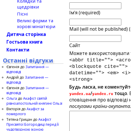
Колядки та
щедрівки
Ім'я (required)
Пісні
Великі форми та
хорові мініатюри
Mail (will not be published) 
Дитяча сторінка
Гостьова книга
Сайт
Контакти
Можете використовувати т
Останні відгуки
<abbr title=""> <acro
<blockquote cite=""> 
Євгенія
до
Запитання —
відповіді
datetime=""> <em> <i>
Андрій
до
Запитання —
<strong>
відповіді
Будь ласка, не коментуйт
Євгенія
до
Запитання —
/
тощо
.
відповіді
yandex.ua
yandex.ru
Ольга
до
Акафіст святій
сповіщення про відповіді н
рівноапостольній княгині Ользі
послугами країни-окупанта
Вікторія
до
Акафіст за
померлого
Тетяна Грицан
до
Акафіст
Пресвятої Богородиці перед Її
чудотворною іконою