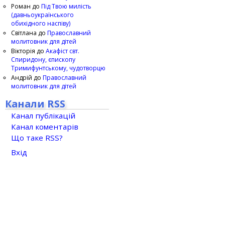
Роман
до
Під Твою милість
(давньоукраїнського
обихідного наспіву)
Світлана
до
Православний
молитовник для дітей
Вікторія
до
Акафіст свт.
Спиридону, єпископу
Тримифунтському, чудотворцю
Андрій
до
Православний
молитовник для дітей
Канали RSS
Канал публікацій
Канал коментарів
Що таке RSS?
Вхід