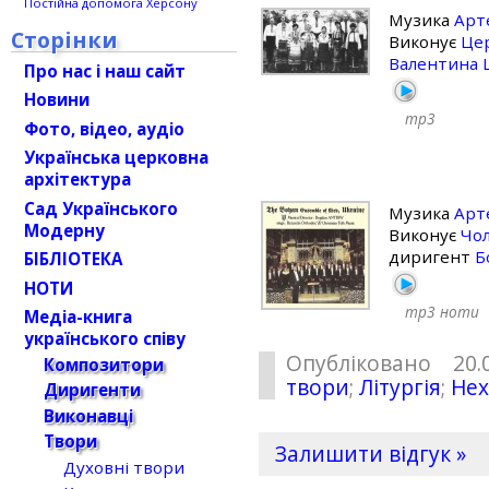
Постійна допомога Херсону
Музика
Арт
Сторінки
Виконує
Це
Валентина
Про нас і наш сайт
Новини
mp3
Фото, відео, аудіо
Українська церковна
архітектура
Сад Українського
Музика
Арт
Модерну
Виконує
Чол
диригент
Б
БІБЛІОТЕКА
НОТИ
mp3
ноти
Медіа-книга
українського співу
Опубліковано 20.
Композитори
твори
;
Літургія
;
Нех
Диригенти
Виконавці
Твори
Залишити відгук »
Духовні твори