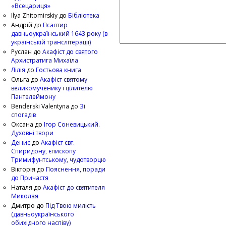
«Всецариця»
Ilya Zhitomirskiy
до
Бібліотека
Андрій
до
Псалтир
давньоукраїнський 1643 року (в
українській транслітерації)
Руслан
до
Акафіст до святого
Архистратига Михаїла
Лілія
до
Гостьова книга
Ольга
до
Акафіст святому
великомученику і цілителю
Пантелеймону
Benderski Valentyna
до
Зі
спогадів
Оксана
до
Ігор Соневицький.
Духовні твори
Денис
до
Акафіст свт.
Спиридону, єпископу
Тримифунтському, чудотворцю
Вікторія
до
Пояснення, поради
до Причастя
Наталя
до
Акафіст до святителя
Миколая
Дмитро
до
Під Твою милість
(давньоукраїнського
обихідного наспіву)