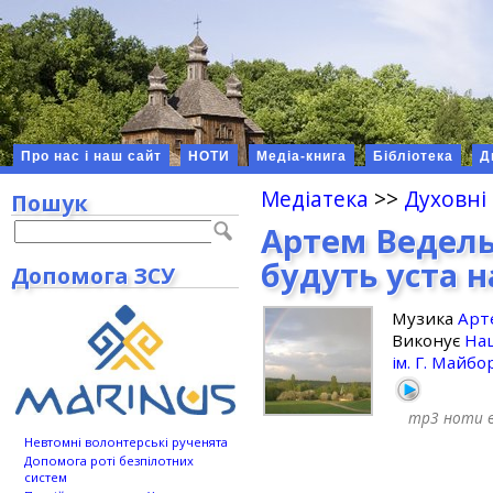
Про нас і наш сайт
НОТИ
Медіа-книга
Бібліотека
Д
Медіатека
>>
Духовні
Пошук
Артем Ведель
будуть уста 
Допомога ЗСУ
Музика
Арт
Виконує
Нац
ім. Г. Майб
mp3
ноти
Невтомні волонтерські рученята
Допомога роті безпілотних
систем