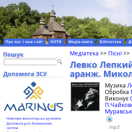
Про нас і наш сайт
НОТИ
Медіа-книга
Бібліотека
Д
Медіатека
>>
Пісні
>>
Пошук
Левко Лепкий,
аранж. Микол
Допомога ЗСУ
Музика
Л
Обробка
Виконує
П.Чайков
Муравсь
Невтомні волонтерські рученята
Допомога роті безпілотних
mp3
систем