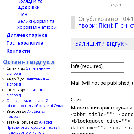
Колядки та
mp3
щедрівки
Пісні
Опубліковано 04.
Великі форми та
твори
;
Пісні
;
Пісні 
хорові мініатюри
Дитяча сторінка
Залишити відгук »
Гостьова книга
Контакти
Останні відгуки
Ім'я (required)
Євгенія
до
Запитання —
відповіді
Андрій
до
Запитання —
Mail (will not be published) 
відповіді
Євгенія
до
Запитання —
відповіді
Сайт
Ольга
до
Акафіст святій
рівноапостольній княгині Ользі
Можете використовувати т
Вікторія
до
Акафіст за
<abbr title=""> <acro
померлого
<blockquote cite=""> 
Тетяна Грицан
до
Акафіст
Пресвятої Богородиці перед Її
datetime=""> <em> <i>
чудотворною іконою