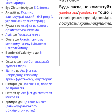
<strong>
«Всецариця»
Будь ласка, не коментуйт
Ilya Zhitomirskiy
до
Бібліотека
/
тощо
.
Андрій
до
Псалтир
yandex.ua
yandex.ru
давньоукраїнський 1643 року (в
сповіщення про відповіді н
українській транслітерації)
послугами країни-окупанта
Руслан
до
Акафіст до святого
Архистратига Михаїла
Лілія
до
Гостьова книга
Ольга
до
Акафіст святому
великомученику і цілителю
Пантелеймону
Benderski Valentyna
до
Зі
спогадів
Оксана
до
Ігор Соневицький.
Духовні твори
Денис
до
Акафіст свт.
Спиридону, єпископу
Тримифунтському, чудотворцю
Вікторія
до
Пояснення, поради
до Причастя
Наталя
до
Акафіст до святителя
Миколая
Дмитро
до
Під Твою милість
(давньоукраїнського
обихідного наспіву)