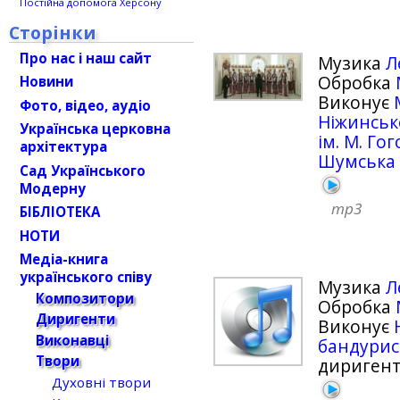
Постійна допомога Херсону
Сторінки
Про нас і наш сайт
Музика
Л
Обробка
Новини
Виконує
Фото, відео, аудіо
Ніжинськ
Українська церковна
ім. М. Го
архітектура
Шумська
Сад Українського
Модерну
mp3
БІБЛІОТЕКА
НОТИ
Медіа-книга
українського співу
Музика
Л
Композитори
Обробка
Диригенти
Виконує
Виконавці
бандурист
Твори
дириген
Духовні твори