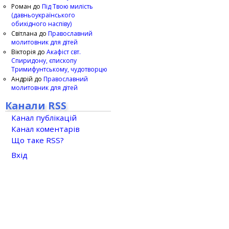
Роман
до
Під Твою милість
(давньоукраїнського
обихідного наспіву)
Світлана
до
Православний
молитовник для дітей
Вікторія
до
Акафіст свт.
Спиридону, єпископу
Тримифунтському, чудотворцю
Андрій
до
Православний
молитовник для дітей
Канали RSS
Канал публікацій
Канал коментарів
Що таке RSS?
Вхід