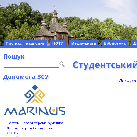
Про нас і наш сайт
НОТИ
Медіа-книга
Бібліотека
Д
Пошук
Студентський
Допомога ЗСУ
Послух
Невтомні волонтерські рученята
Допомога роті безпілотних
систем