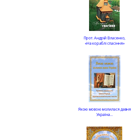
Прот. Андрій Власенко,
«На кораблі спасіння»
Якою мовою молилася давня
Україна…