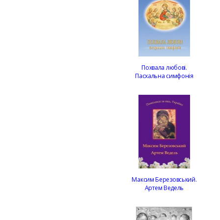
Похвала любові.
Пасхальна симфонія
Максим Березовський.
Артем Ведель