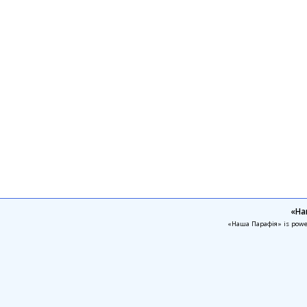
«На
«Наша Парафія» is pow