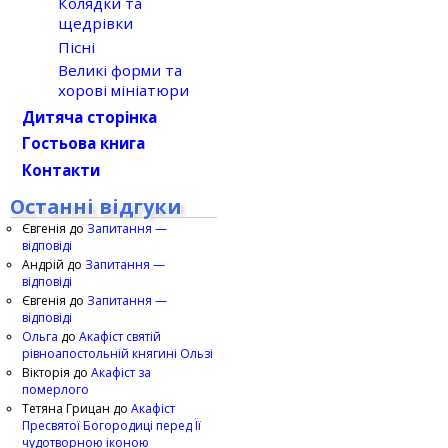
Колядки та
щедрівки
Пісні
Великі форми та
хорові мініатюри
Дитяча сторінка
Гостьова книга
Контакти
Останні відгуки
Євгенія
до
Запитання —
відповіді
Андрій
до
Запитання —
відповіді
Євгенія
до
Запитання —
відповіді
Ольга
до
Акафіст святій
рівноапостольній княгині Ользі
Вікторія
до
Акафіст за
померлого
Тетяна Грицан
до
Акафіст
Пресвятої Богородиці перед Її
чудотворною іконою