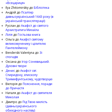
«Всецариця»
Ilya Zhitomirskiy
до
Бібліотека
Андрій
до
Псалтир
давньоукраїнський 1643 року (в
українській транслітерації)
Руслан
до
Акафіст до святого
Архистратига Михаїла
Лілія
до
Гостьова книга
Ольга
до
Акафіст святому
великомученику і цілителю
Пантелеймону
Benderski Valentyna
до
Зі
спогадів
Оксана
до
Ігор Соневицький.
Духовні твори
Денис
до
Акафіст свт.
Спиридону, єпископу
Тримифунтському, чудотворцю
Вікторія
до
Пояснення, поради
до Причастя
Наталя
до
Акафіст до святителя
Миколая
Дмитро
до
Під Твою милість
(давньоукраїнського
обихідного наспіву)