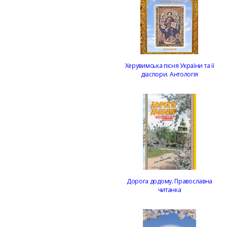
Херувимська пісня України та її
діаспори. Антологія
Дорога додому. Православна
читанка