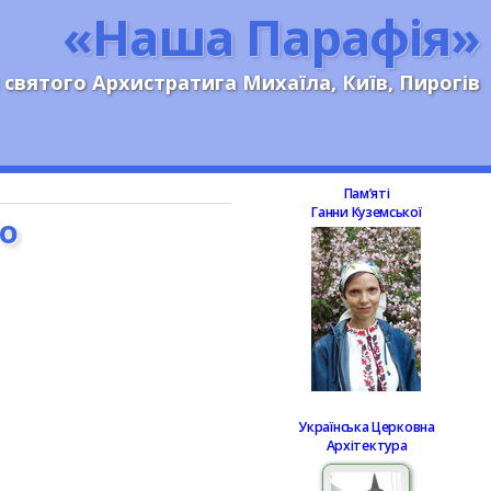
«Наша Парафія»
 святого Архистратига Михаїла, Київ, Пирогів
Памʼяті
Ганни Куземської
го
Українська Церковна
Архітектура