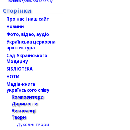
Постійна допомога Херсону
Сторінки
Про нас і наш сайт
Новини
Фото, відео, аудіо
Українська церковна
архітектура
Сад Українського
Модерну
БІБЛІОТЕКА
НОТИ
Медіа-книга
українського співу
Композитори
Диригенти
Виконавці
Твори
Духовні твори