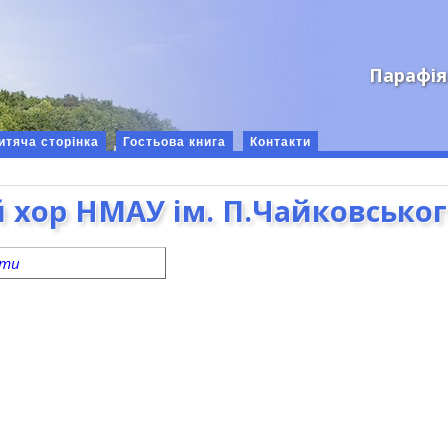
Парафія
итяча сторінка
Гостьова книга
Контакти
 хор НМАУ ім. П.Чайковсько
ати