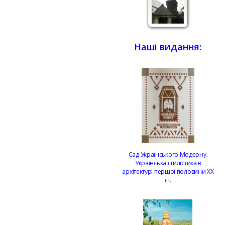
Наші видання:
Сад Українського Модерну.
Українська стилістика в
архітектурі першої половини ХХ
ст.