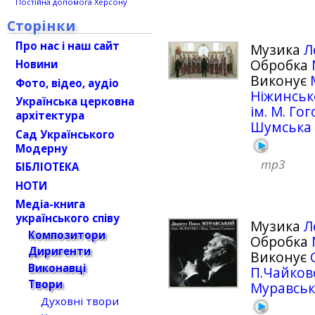
Постійна допомога Херсону
Сторінки
Про нас і наш сайт
Музика
Л
Обробка
Новини
Виконує
Фото, відео, аудіо
Ніжинськ
Українська церковна
ім. М. Го
архітектура
Шумська
Сад Українського
Модерну
mp3
БІБЛІОТЕКА
НОТИ
Медіа-книга
українського співу
Музика
Л
Композитори
Обробка
Диригенти
Виконує
Виконавці
П.Чайков
Твори
Муравсь
Духовні твори