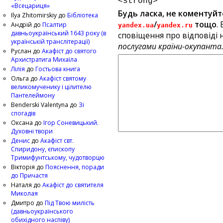
<strong>
«Всецариця»
Будь ласка, не коментуйт
Ilya Zhitomirskiy
до
Бібліотека
/
тощо
.
Андрій
до
Псалтир
yandex.ua
yandex.ru
давньоукраїнський 1643 року (в
сповіщення про відповіді н
українській транслітерації)
послугами країни-окупанта
Руслан
до
Акафіст до святого
Архистратига Михаїла
Лілія
до
Гостьова книга
Ольга
до
Акафіст святому
великомученику і цілителю
Пантелеймону
Benderski Valentyna
до
Зі
спогадів
Оксана
до
Ігор Соневицький.
Духовні твори
Денис
до
Акафіст свт.
Спиридону, єпископу
Тримифунтському, чудотворцю
Вікторія
до
Пояснення, поради
до Причастя
Наталя
до
Акафіст до святителя
Миколая
Дмитро
до
Під Твою милість
(давньоукраїнського
обихідного наспіву)