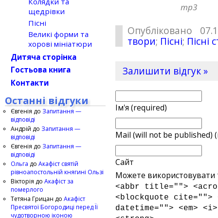
Колядки та
mp3
щедрівки
Пісні
Опубліковано 07.
Великі форми та
твори
;
Пісні
;
Пісні 
хорові мініатюри
Дитяча сторінка
Залишити відгук »
Гостьова книга
Контакти
Останні відгуки
Ім'я (required)
Євгенія
до
Запитання —
відповіді
Андрій
до
Запитання —
Mail (will not be published) 
відповіді
Євгенія
до
Запитання —
відповіді
Сайт
Ольга
до
Акафіст святій
рівноапостольній княгині Ользі
Можете використовувати т
Вікторія
до
Акафіст за
<abbr title=""> <acro
померлого
<blockquote cite=""> 
Тетяна Грицан
до
Акафіст
Пресвятої Богородиці перед Її
datetime=""> <em> <i>
чудотворною іконою