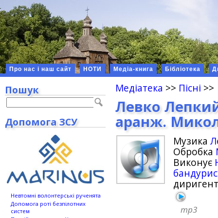
Про нас і наш сайт
НОТИ
Медіа-книга
Бібліотека
Д
Медіатека
>>
Пісні
>>
Пошук
Левко Лепкий,
аранж. Мико
Допомога ЗСУ
Музика
Л
Обробка
Виконує
бандурист
дириген
Невтомні волонтерські рученята
Допомога роті безпілотних
mp3
систем