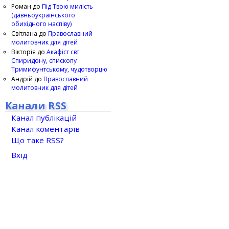
Роман
до
Під Твою милість
(давньоукраїнського
обихідного наспіву)
Світлана
до
Православний
молитовник для дітей
Вікторія
до
Акафіст свт.
Спиридону, єпископу
Тримифунтському, чудотворцю
Андрій
до
Православний
молитовник для дітей
Канали RSS
Канал публікацій
Канал коментарів
Що таке RSS?
Вхід