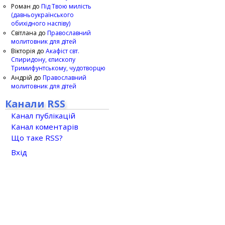
Роман
до
Під Твою милість
(давньоукраїнського
обихідного наспіву)
Світлана
до
Православний
молитовник для дітей
Вікторія
до
Акафіст свт.
Спиридону, єпископу
Тримифунтському, чудотворцю
Андрій
до
Православний
молитовник для дітей
Канали RSS
Канал публікацій
Канал коментарів
Що таке RSS?
Вхід