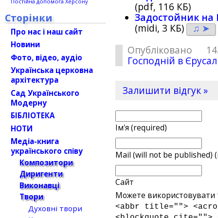
Постійна допомога Херсону
(pdf, 116 КБ)
Сторінки
Задостойник на 
(midi, 3 КБ)
♫ ➤
Про нас і наш сайт
Новини
Опубліковано 1
Фото, відео, аудіо
Господній в Єруса
Українська церковна
архітектура
Залишити відгук »
Сад Українського
Модерну
БІБЛІОТЕКА
Ім'я (required)
НОТИ
Медіа-книга
українського співу
Mail (will not be published) 
Композитори
Диригенти
Сайт
Виконавці
Можете використовувати т
Твори
<abbr title=""> <acro
Духовні твори
<blockquote cite=""> 