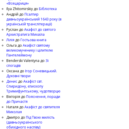
«Всецариця»
Ilya Zhitomirskiy
до
Бібліотека
Андрій
до
Псалтир
давньоукраїнський 1643 року (в
українській транслітерації)
Руслан
до
Акафіст до святого
Архистратига Михаїла
Лілія
до
Гостьова книга
Ольга
до
Акафіст святому
великомученику і цілителю
Пантелеймону
Benderski Valentyna
до
Зі
спогадів
Оксана
до
Ігор Соневицький.
Духовні твори
Денис
до
Акафіст свт.
Спиридону, єпископу
Тримифунтському, чудотворцю
Вікторія
до
Пояснення, поради
до Причастя
Наталя
до
Акафіст до святителя
Миколая
Дмитро
до
Під Твою милість
(давньоукраїнського
обихідного наспіву)