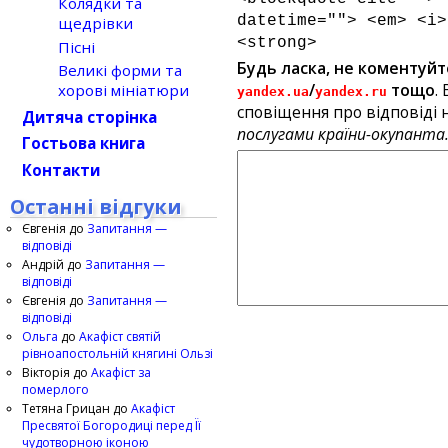
Колядки та
datetime=""> <em> <i>
щедрівки
<strong>
Пісні
Будь ласка, не коментуйт
Великі форми та
/
тощо
.
хорові мініатюри
yandex.ua
yandex.ru
сповіщення про відповіді н
Дитяча сторінка
послугами країни-окупанта
Гостьова книга
Контакти
Останні відгуки
Євгенія
до
Запитання —
відповіді
Андрій
до
Запитання —
відповіді
Євгенія
до
Запитання —
відповіді
Ольга
до
Акафіст святій
рівноапостольній княгині Ользі
Вікторія
до
Акафіст за
померлого
Тетяна Грицан
до
Акафіст
Пресвятої Богородиці перед Її
чудотворною іконою