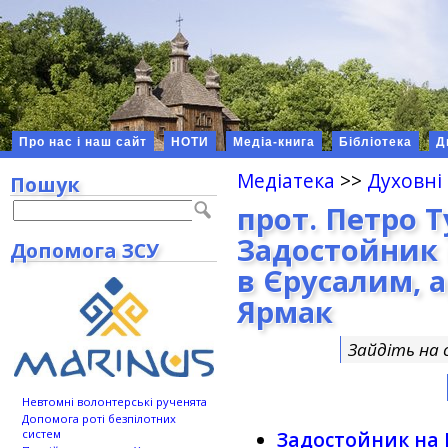
Про нас і наш сайт
НОТИ
Медіа-книга
Бібліотека
Д
Медіатека
>>
Духовні
Пошук
прот. Петро 
Задостойник 
Допомога ЗСУ
в Єрусалим, 
Ярмак
Зайдіть на 
Невтомні волонтерські рученята
Допомога роті безпілотних
систем
Задостойник на 