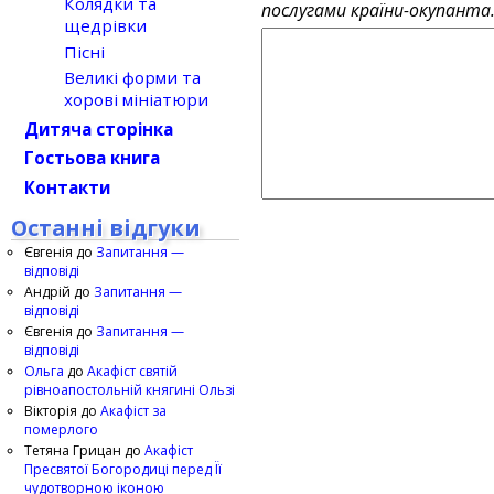
Колядки та
послугами країни-окупанта
щедрівки
Пісні
Великі форми та
хорові мініатюри
Дитяча сторінка
Гостьова книга
Контакти
Останні відгуки
Євгенія
до
Запитання —
відповіді
Андрій
до
Запитання —
відповіді
Євгенія
до
Запитання —
відповіді
Ольга
до
Акафіст святій
рівноапостольній княгині Ользі
Вікторія
до
Акафіст за
померлого
Тетяна Грицан
до
Акафіст
Пресвятої Богородиці перед Її
чудотворною іконою