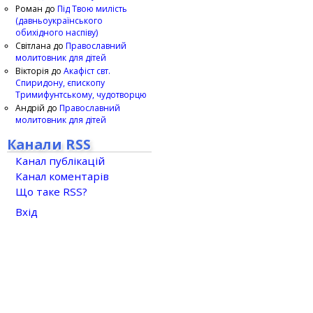
Роман
до
Під Твою милість
(давньоукраїнського
обихідного наспіву)
Світлана
до
Православний
молитовник для дітей
Вікторія
до
Акафіст свт.
Спиридону, єпископу
Тримифунтському, чудотворцю
Андрій
до
Православний
молитовник для дітей
Канали RSS
Канал публікацій
Канал коментарів
Що таке RSS?
Вхід