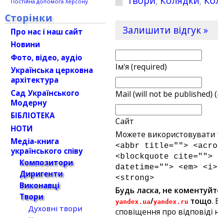
твори
;
Колядки
;
Ко
Постійна допомога Херсону
Сторінки
Залишити відгук »
Про нас і наш сайт
Новини
Фото, відео, аудіо
Ім'я (required)
Українська церковна
архітектура
Сад Українського
Mail (will not be published) 
Модерну
БІБЛІОТЕКА
Сайт
НОТИ
Можете використовувати т
Медіа-книга
<abbr title=""> <acro
українського співу
<blockquote cite=""> 
Композитори
datetime=""> <em> <i>
Диригенти
<strong>
Виконавці
Будь ласка, не коментуйт
Твори
/
тощо
.
yandex.ua
yandex.ru
Духовні твори
сповіщення про відповіді н