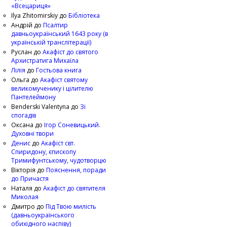
«Всецариця»
Ilya Zhitomirskiy
до
Бібліотека
Андрій
до
Псалтир
давньоукраїнський 1643 року (в
українській транслітерації)
Руслан
до
Акафіст до святого
Архистратига Михаїла
Лілія
до
Гостьова книга
Ольга
до
Акафіст святому
великомученику і цілителю
Пантелеймону
Benderski Valentyna
до
Зі
спогадів
Оксана
до
Ігор Соневицький.
Духовні твори
Денис
до
Акафіст свт.
Спиридону, єпископу
Тримифунтському, чудотворцю
Вікторія
до
Пояснення, поради
до Причастя
Наталя
до
Акафіст до святителя
Миколая
Дмитро
до
Під Твою милість
(давньоукраїнського
обихідного наспіву)