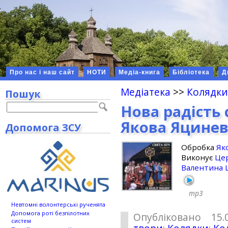
Про нас і наш сайт
НОТИ
Медіа-книга
Бібліотека
Д
Медіатека
>>
Колядки
Пошук
Нова радість 
Якова Яцине
Допомога ЗСУ
Обробка
Як
Виконує
Це
Валентина
mp3
Невтомні волонтерські рученята
Допомога роті безпілотних
Опубліковано 15.
систем