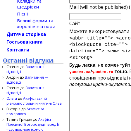
Колядки та
Mail (will not be published) 
щедрівки
Пісні
Великі форми та
Сайт
хорові мініатюри
Можете використовувати т
Дитяча сторінка
<abbr title=""> <acro
Гостьова книга
<blockquote cite=""> 
Контакти
datetime=""> <em> <i>
<strong>
Останні відгуки
Будь ласка, не коментуйт
Євгенія
до
Запитання —
/
тощо
.
відповіді
yandex.ua
yandex.ru
сповіщення про відповіді н
Андрій
до
Запитання —
відповіді
послугами країни-окупанта
Євгенія
до
Запитання —
відповіді
Ольга
до
Акафіст святій
рівноапостольній княгині Ользі
Вікторія
до
Акафіст за
померлого
Тетяна Грицан
до
Акафіст
Пресвятої Богородиці перед Її
чудотворною іконою