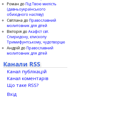
Роман
до
Під Твою милість
(давньоукраїнського
обихідного наспіву)
Світлана
до
Православний
молитовник для дітей
Вікторія
до
Акафіст свт.
Спиридону, єпископу
Тримифунтському, чудотворцю
Андрій
до
Православний
молитовник для дітей
Канали RSS
Канал публікацій
Канал коментарів
Що таке RSS?
Вхід