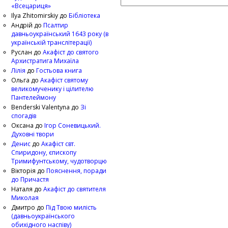
«Всецариця»
Ilya Zhitomirskiy
до
Бібліотека
Андрій
до
Псалтир
давньоукраїнський 1643 року (в
українській транслітерації)
Руслан
до
Акафіст до святого
Архистратига Михаїла
Лілія
до
Гостьова книга
Ольга
до
Акафіст святому
великомученику і цілителю
Пантелеймону
Benderski Valentyna
до
Зі
спогадів
Оксана
до
Ігор Соневицький.
Духовні твори
Денис
до
Акафіст свт.
Спиридону, єпископу
Тримифунтському, чудотворцю
Вікторія
до
Пояснення, поради
до Причастя
Наталя
до
Акафіст до святителя
Миколая
Дмитро
до
Під Твою милість
(давньоукраїнського
обихідного наспіву)