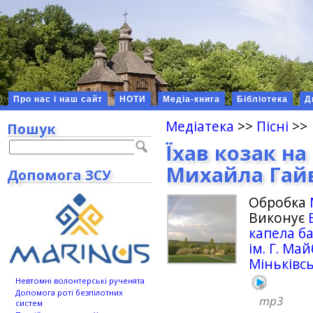
Про нас і наш сайт
НОТИ
Медіа-книга
Бібліотека
Д
Медіатека
>>
Пісні
>>
Пошук
Їхав козак на
Михайла Гай
Допомога ЗСУ
Обробка
Виконує
капела б
ім. Г. Ма
Міньківс
Невтомні волонтерські рученята
Допомога роті безпілотних
mp3
систем