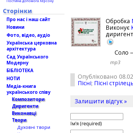
Постійна допомога Херсону
Сторінки
Про нас і наш сайт
Обробка
Виконує
Новини
дириген
Фото, відео, аудіо
Українська церковна
архітектура
Соло 
Сад Українського
mp3
Модерну
БІБЛІОТЕКА
Опубліковано 08.02
НОТИ
Пісні
;
Пісні стрілец
Медіа-книга
українського співу
Композитори
Залишити відгук »
Диригенти
Виконавці
Твори
Ім'я (required)
Духовні твори