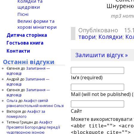
Колядки та
Шнуренк
щедрівки
Пісні
mp3
нот
Великі форми та
хорові мініатюри
Опубліковано 15.
Дитяча сторінка
твори
;
Колядки
;
Ко
Гостьова книга
Контакти
Залишити відгук »
Останні відгуки
Євгенія
до
Запитання —
відповіді
Ім'я (required)
Андрій
до
Запитання —
відповіді
Євгенія
до
Запитання —
Mail (will not be published) 
відповіді
Ольга
до
Акафіст святій
рівноапостольній княгині Ользі
Сайт
Вікторія
до
Акафіст за
померлого
Можете використовувати т
Тетяна Грицан
до
Акафіст
<abbr title=""> <acro
Пресвятої Богородиці перед Її
чудотворною іконою
<blockquote cite=""> 