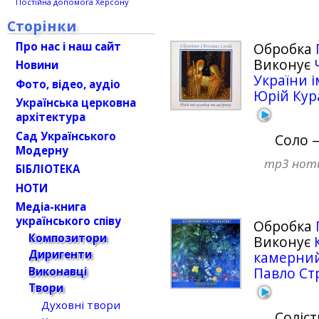
Постійна допомога Херсону
Сторінки
Про нас і наш сайт
Обробка
Виконує
Новини
України і
Фото, відео, аудіо
Юрій Кур
Українська церковна
архітектура
Сад Українського
Соло 
Модерну
mp3
нот
БІБЛІОТЕКА
НОТИ
Медіа-книга
українського співу
Обробка
Композитори
Виконує
Диригенти
камерний
Виконавці
Павло Ст
Твори
Духовні твори
Соліс