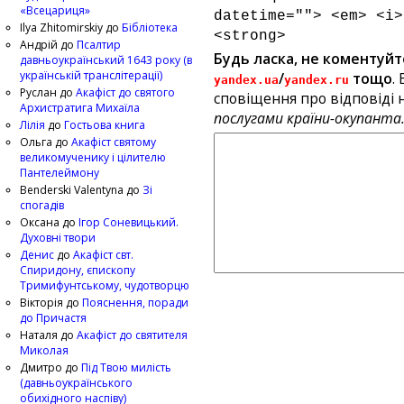
«Всецариця»
datetime=""> <em> <i>
Ilya Zhitomirskiy
до
Бібліотека
<strong>
Андрій
до
Псалтир
Будь ласка, не коментуйт
давньоукраїнський 1643 року (в
українській транслітерації)
/
тощо
.
yandex.ua
yandex.ru
Руслан
до
Акафіст до святого
сповіщення про відповіді н
Архистратига Михаїла
послугами країни-окупанта
Лілія
до
Гостьова книга
Ольга
до
Акафіст святому
великомученику і цілителю
Пантелеймону
Benderski Valentyna
до
Зі
спогадів
Оксана
до
Ігор Соневицький.
Духовні твори
Денис
до
Акафіст свт.
Спиридону, єпископу
Тримифунтському, чудотворцю
Вікторія
до
Пояснення, поради
до Причастя
Наталя
до
Акафіст до святителя
Миколая
Дмитро
до
Під Твою милість
(давньоукраїнського
обихідного наспіву)