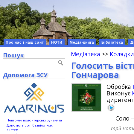
Про нас і наш сайт
НОТИ
Медіа-книга
Бібліотека
Д
Медіатека
>>
Колядки
Пошук
Голосить віст
Гончарова
Допомога ЗСУ
Обробка
Виконує
дириген
Соло 
Невтомні волонтерські рученята
Допомога роті безпілотних
mp3
нот
систем