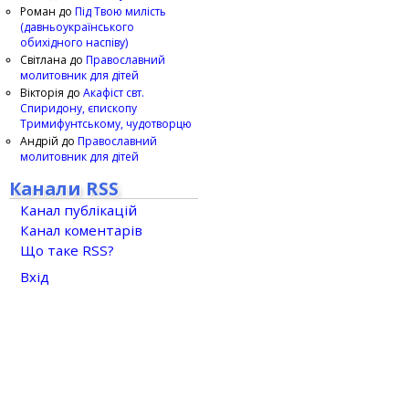
Роман
до
Під Твою милість
(давньоукраїнського
обихідного наспіву)
Світлана
до
Православний
молитовник для дітей
Вікторія
до
Акафіст свт.
Спиридону, єпископу
Тримифунтському, чудотворцю
Андрій
до
Православний
молитовник для дітей
Канали RSS
Канал публікацій
Канал коментарів
Що таке RSS?
Вхід