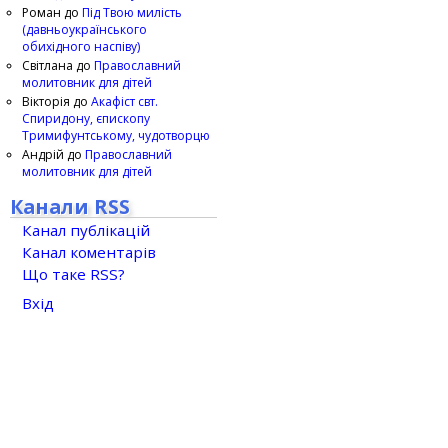
Роман
до
Під Твою милість
(давньоукраїнського
обихідного наспіву)
Світлана
до
Православний
молитовник для дітей
Вікторія
до
Акафіст свт.
Спиридону, єпископу
Тримифунтському, чудотворцю
Андрій
до
Православний
молитовник для дітей
Канали RSS
Канал публікацій
Канал коментарів
Що таке RSS?
Вхід