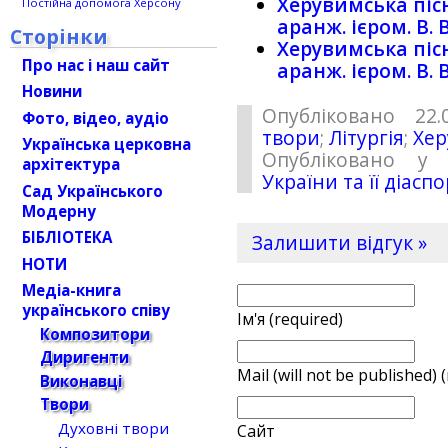
Херувимська пісн
Постійна допомога Херсону
аранж. ієром. В.
Сторінки
Херувимська пісн
Про нас і наш сайт
аранж. ієром. В.
Новини
Опубліковано 22.
Фото, відео, аудіо
твори
;
Літургія
;
Хер
Українська церковна
Опубліковано у 
архітектура
України та її діасп
Сад Українського
Модерну
БІБЛІОТЕКА
Залишити відгук »
НОТИ
Медіа-книга
українського співу
Ім'я (required)
Композитори
Диригенти
Mail (will not be published) 
Виконавці
Твори
Духовні твори
Сайт