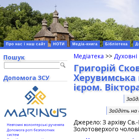
Про нас і наш сайт
НОТИ
Медіа-книга
Бібліотека
Д
Медіатека
>>
Духовні
Пошук
Григорій Ско
Херувимська 
Допомога ЗСУ
ієром. Віктор
Зайд
Зайдіть на
Джерело: З архiву Св
Невтомні волонтерські рученята
Золотоверхого чолов
Допомога роті безпілотних
систем