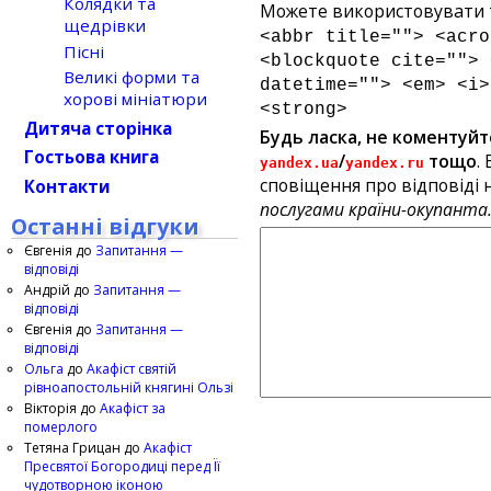
Колядки та
Можете використовувати т
щедрівки
<abbr title=""> <acro
Пісні
<blockquote cite=""> 
Великі форми та
datetime=""> <em> <i>
хорові мініатюри
<strong>
Дитяча сторінка
Будь ласка, не коментуйт
Гостьова книга
/
тощо
.
yandex.ua
yandex.ru
сповіщення про відповіді н
Контакти
послугами країни-окупанта
Останні відгуки
Євгенія
до
Запитання —
відповіді
Андрій
до
Запитання —
відповіді
Євгенія
до
Запитання —
відповіді
Ольга
до
Акафіст святій
рівноапостольній княгині Ользі
Вікторія
до
Акафіст за
померлого
Тетяна Грицан
до
Акафіст
Пресвятої Богородиці перед Її
чудотворною іконою