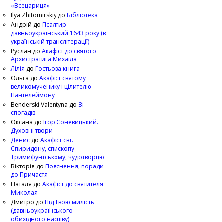
«Всецариця»
Ilya Zhitomirskiy
до
Бібліотека
Андрій
до
Псалтир
давньоукраїнський 1643 року (в
українській транслітерації)
Руслан
до
Акафіст до святого
Архистратига Михаїла
Лілія
до
Гостьова книга
Ольга
до
Акафіст святому
великомученику і цілителю
Пантелеймону
Benderski Valentyna
до
Зі
спогадів
Оксана
до
Ігор Соневицький.
Духовні твори
Денис
до
Акафіст свт.
Спиридону, єпископу
Тримифунтському, чудотворцю
Вікторія
до
Пояснення, поради
до Причастя
Наталя
до
Акафіст до святителя
Миколая
Дмитро
до
Під Твою милість
(давньоукраїнського
обихідного наспіву)