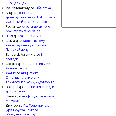
«Всецариця»
Ilya Zhitomirskiy
до
Бібліотека
Андрій
до
Псалтир
давньоукраїнський 1643 року (в
українській транслітерації)
Руслан
до
Акафіст до святого
Архистратига Михаїла
Лілія
до
Гостьова книга
Ольга
до
Акафіст святому
великомученику і цілителю
Пантелеймону
Benderski Valentyna
до
Зі
спогадів
Оксана
до
Ігор Соневицький.
Духовні твори
Денис
до
Акафіст свт.
Спиридону, єпископу
Тримифунтському, чудотворцю
Вікторія
до
Пояснення, поради
до Причастя
Наталя
до
Акафіст до святителя
Миколая
Дмитро
до
Під Твою милість
(давньоукраїнського
обихідного наспіву)