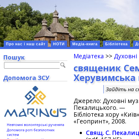
Про нас і наш сайт
НОТИ
Медіа-книга
Бібліотека
Д
Медіатека
>>
Духовні
Пошук
священик Се
Херувимська 
Допомога ЗСУ
Зайдіть на 
Джерело: Духовнi му
Пекалицького. —
Бiблiотека хору «Київ
«Геопринт», 2008.
Невтомні волонтерські рученята
Допомога роті безпілотних
Свящ. С. Пекали
систем