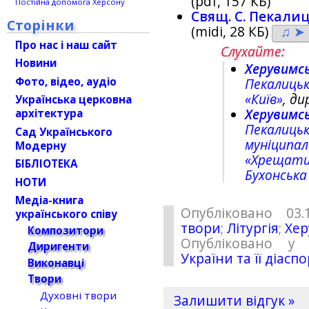
(pdf, 157 КБ)
Постійна допомога Херсону
Свящ. С. Пекали
Сторінки
(midi, 28 КБ)
♫ ➤
Про нас і наш сайт
Слухайте:
Новини
Херувимсь
Фото, відео, аудіо
Пекалиць
«Київ»
, д
Українська церковна
Херувимсь
архітектура
Пекалиць
Сад Українського
муніципал
Модерну
«Хрещати
БІБЛІОТЕКА
Бухонська
НОТИ
Медіа-книга
Опубліковано 03.
українського співу
твори
;
Літургія
;
Хер
Композитори
Опубліковано у 
Диригенти
України та її діасп
Виконавці
Твори
Духовні твори
Залишити відгук »