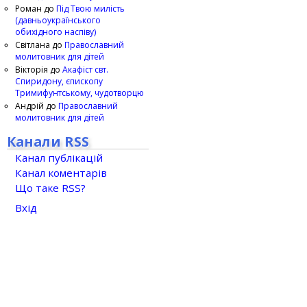
Роман
до
Під Твою милість
(давньоукраїнського
обихідного наспіву)
Світлана
до
Православний
молитовник для дітей
Вікторія
до
Акафіст свт.
Спиридону, єпископу
Тримифунтському, чудотворцю
Андрій
до
Православний
молитовник для дітей
Канали RSS
Канал публікацій
Канал коментарів
Що таке RSS?
Вхід