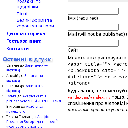
Колядки та
щедрівки
Пісні
Ім'я (required)
Великі форми та
хорові мініатюри
Дитяча сторінка
Mail (will not be published) 
Гостьова книга
Контакти
Сайт
Можете використовувати т
Останні відгуки
<abbr title=""> <acro
Євгенія
до
Запитання —
відповіді
<blockquote cite=""> 
Андрій
до
Запитання —
datetime=""> <em> <i>
відповіді
<strong>
Євгенія
до
Запитання —
Будь ласка, не коментуйт
відповіді
Ольга
до
Акафіст святій
/
тощо
.
yandex.ua
yandex.ru
рівноапостольній княгині Ользі
сповіщення про відповіді н
Вікторія
до
Акафіст за
послугами країни-окупанта
померлого
Тетяна Грицан
до
Акафіст
Пресвятої Богородиці перед Її
чудотворною іконою