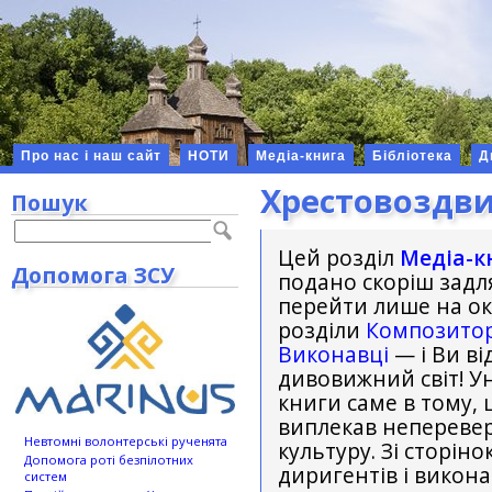
Про нас і наш сайт
НОТИ
Медіа-книга
Бібліотека
Д
Хрестовоздв
Пошук
Цей розділ
Медіа-к
Допомога ЗСУ
подано скоріш задля
перейти лише на окр
розділи
Композито
Виконавці
— і Ви ві
дивовижний світ! Ун
книги саме в тому, 
виплекав неперевер
Невтомні волонтерські рученята
культуру. Зі сторін
Допомога роті безпілотних
диригентів і викон
систем