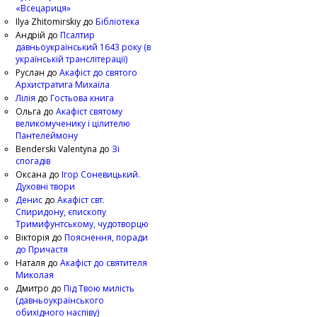
«Всецариця»
Ilya Zhitomirskiy
до
Бібліотека
Андрій
до
Псалтир
давньоукраїнський 1643 року (в
українській транслітерації)
Руслан
до
Акафіст до святого
Архистратига Михаїла
Лілія
до
Гостьова книга
Ольга
до
Акафіст святому
великомученику і цілителю
Пантелеймону
Benderski Valentyna
до
Зі
спогадів
Оксана
до
Ігор Соневицький.
Духовні твори
Денис
до
Акафіст свт.
Спиридону, єпископу
Тримифунтському, чудотворцю
Вікторія
до
Пояснення, поради
до Причастя
Наталя
до
Акафіст до святителя
Миколая
Дмитро
до
Під Твою милість
(давньоукраїнського
обихідного наспіву)