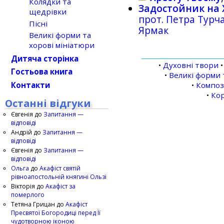
Колядки та
Задостойник на
щедрівки
прот. Петра Тур
Пісні
Ярмак
Великі форми та
хорові мініатюри
Дитяча сторінка
•
Духовні твори
Гостьова книга
•
Великі форми 
Контакти
•
Компо
•
Кор
Останні відгуки
Євгенія
до
Запитання —
відповіді
Андрій
до
Запитання —
відповіді
Євгенія
до
Запитання —
відповіді
Ольга
до
Акафіст святій
рівноапостольній княгині Ользі
Вікторія
до
Акафіст за
померлого
Тетяна Грицан
до
Акафіст
Пресвятої Богородиці перед Її
чудотворною іконою