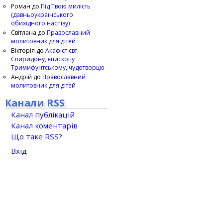
Роман
до
Під Твою милість
(давньоукраїнського
обихідного наспіву)
Світлана
до
Православний
молитовник для дітей
Вікторія
до
Акафіст свт.
Спиридону, єпископу
Тримифунтському, чудотворцю
Андрій
до
Православний
молитовник для дітей
Канали RSS
Канал публікацій
Канал коментарів
Що таке RSS?
Вхід