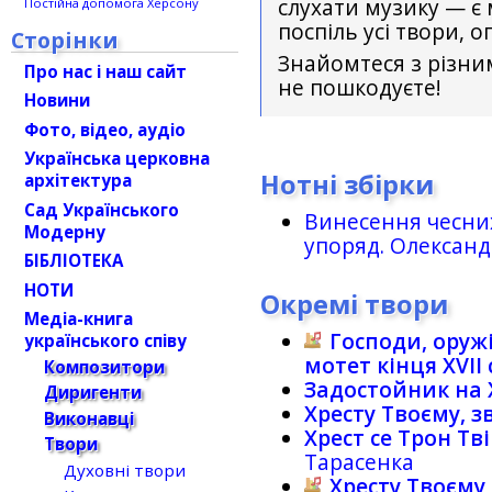
слухати музику — є
Постійна допомога Херсону
поспіль усі твори, о
Сторінки
Знайомтеся з різни
Про нас і наш сайт
не пошкодуєте!
Новини
Фото, відео, аудіо
Українська церковна
Нотні збірки
архітектура
Сад Українського
Винесення чесни
Модерну
упоряд. Олександ
БІБЛІОТЕКА
НОТИ
Окремі твори
Медіа-книга
Господи, оружі
українського співу
мотет кінця XVII с
Композитори
Задостойник на 
Диригенти
Хресту Твоєму, 
Виконавці
Хрест се Трон Тв
Твори
Тарасенка
Духовні твори
Хресту Твоєму