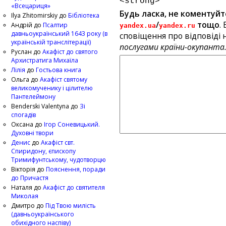
<strong>
«Всецариця»
Будь ласка, не коментуйт
Ilya Zhitomirskiy
до
Бібліотека
/
тощо
.
Андрій
до
Псалтир
yandex.ua
yandex.ru
давньоукраїнський 1643 року (в
сповіщення про відповіді н
українській транслітерації)
послугами країни-окупанта
Руслан
до
Акафіст до святого
Архистратига Михаїла
Лілія
до
Гостьова книга
Ольга
до
Акафіст святому
великомученику і цілителю
Пантелеймону
Benderski Valentyna
до
Зі
спогадів
Оксана
до
Ігор Соневицький.
Духовні твори
Денис
до
Акафіст свт.
Спиридону, єпископу
Тримифунтському, чудотворцю
Вікторія
до
Пояснення, поради
до Причастя
Наталя
до
Акафіст до святителя
Миколая
Дмитро
до
Під Твою милість
(давньоукраїнського
обихідного наспіву)