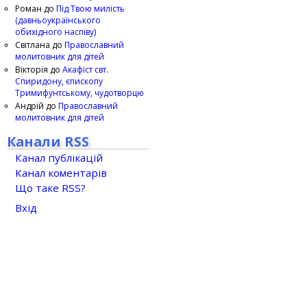
Роман
до
Під Твою милість
(давньоукраїнського
обихідного наспіву)
Світлана
до
Православний
молитовник для дітей
Вікторія
до
Акафіст свт.
Спиридону, єпископу
Тримифунтському, чудотворцю
Андрій
до
Православний
молитовник для дітей
Канали RSS
Канал публікацій
Канал коментарів
Що таке RSS?
Вхід