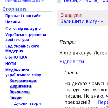
твори
;
Літургія
;
Тро
Постійна допомога Херсону
Сторінки
2 відгуки
Про нас і наш сайт
Залишити відгук »
Новини
Фото, відео, аудіо
Українська церковна
архітектура
Петро
Сад Українського
Модерну
А хто виконує, Леге
БІБЛІОТЕКА
Відповіcти
НОТИ
Медіа-книга
Ганна
українського співу
Композитори
На дисках чомусь 
Диригенти
склад» чи «чоло
Виконавці
писали. Не знаю, 
Твори
прекрасній
Пер
Духовні твори