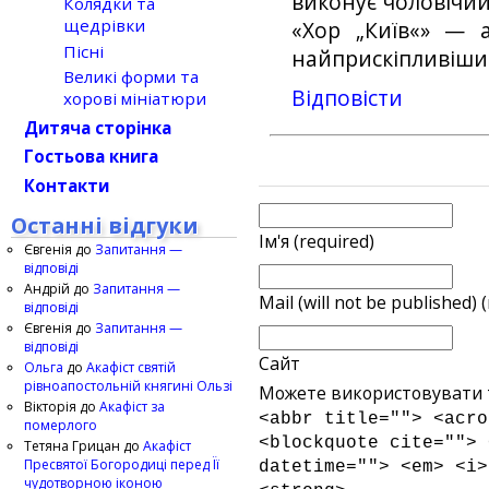
виконує чоловічи
Колядки та
щедрівки
«Хор „Київ«» —
Пісні
найприскіпливіши
Великі форми та
Відповіcти
хорові мініатюри
Дитяча сторінка
Гостьова книга
Контакти
Останні відгуки
Ім'я (required)
Євгенія
до
Запитання —
відповіді
Андрій
до
Запитання —
Mail (will not be published) 
відповіді
Євгенія
до
Запитання —
відповіді
Сайт
Ольга
до
Акафіст святій
рівноапостольній княгині Ользі
Можете використовувати т
Вікторія
до
Акафіст за
<abbr title=""> <acro
померлого
<blockquote cite=""> 
Тетяна Грицан
до
Акафіст
Пресвятої Богородиці перед Її
datetime=""> <em> <i>
чудотворною іконою