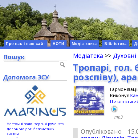
Про нас і наш сайт
НОТИ
Медіа-книга
Бібліотека
Д
Медіатека
>>
Духовні
Пошук
Тропарі, гол.
розспіву), ар
Допомога ЗСУ
Гармонізац
Виконує
Ка
Циклінськи
mp3
Невтомні волонтерські рученята
Допомога роті безпілотних
Опубліковано 15.
систем