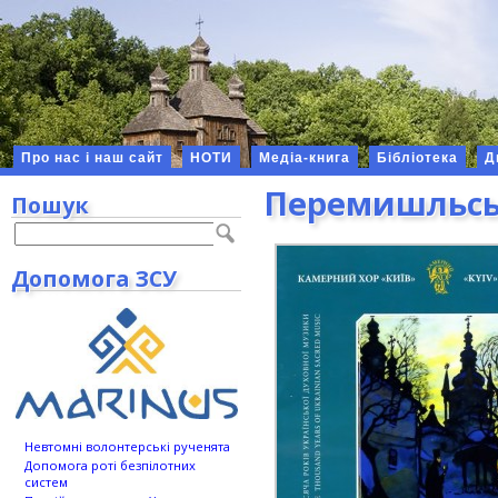
Про нас і наш сайт
НОТИ
Медіа-книга
Бібліотека
Д
Перемишльська
Пошук
Допомога ЗСУ
Невтомні волонтерські рученята
Допомога роті безпілотних
систем