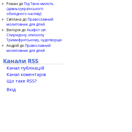
Роман
до
Під Твою милість
(давньоукраїнського
обихідного наспіву)
Світлана
до
Православний
молитовник для дітей
Вікторія
до
Акафіст свт.
Спиридону, єпископу
Тримифунтському, чудотворцю
Андрій
до
Православний
молитовник для дітей
Канали RSS
Канал публікацій
Канал коментарів
Що таке RSS?
Вхід