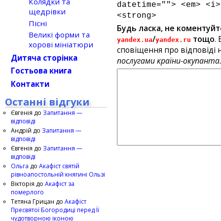
Колядки та
datetime=""> <em> <i>
щедрівки
<strong>
Пісні
Будь ласка, не коментуйт
Великі форми та
/
тощо
.
yandex.ua
yandex.ru
хорові мініатюри
сповіщення про відповіді н
Дитяча сторінка
послугами країни-окупанта
Гостьова книга
Контакти
Останні відгуки
Євгенія
до
Запитання —
відповіді
Андрій
до
Запитання —
відповіді
Євгенія
до
Запитання —
відповіді
Ольга
до
Акафіст святій
рівноапостольній княгині Ользі
Вікторія
до
Акафіст за
померлого
Тетяна Грицан
до
Акафіст
Пресвятої Богородиці перед Її
чудотворною іконою