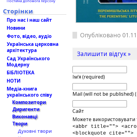
Постійна допомога Херсону
Сторінки
Про нас і наш сайт
Новини
Опубліковано 01.11
Фото, відео, аудіо
Українська церковна
архітектура
Залишити відгук »
Сад Українського
Модерну
БІБЛІОТЕКА
Ім'я (required)
НОТИ
Медіа-книга
Mail (will not be published) 
українського співу
Композитори
Диригенти
Сайт
Виконавці
Можете використовувати т
Твори
<abbr title=""> <acro
Духовні твори
<blockquote cite=""> 