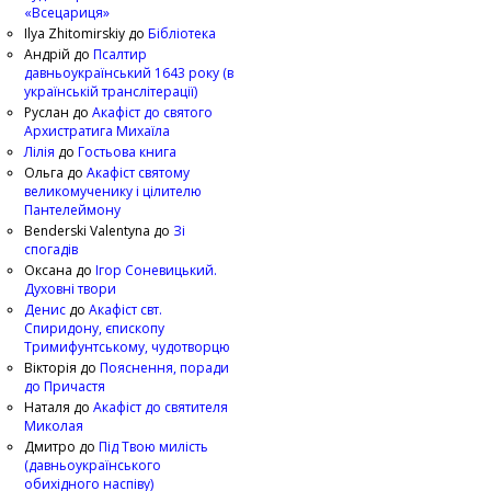
«Всецариця»
Ilya Zhitomirskiy
до
Бібліотека
Андрій
до
Псалтир
давньоукраїнський 1643 року (в
українській транслітерації)
Руслан
до
Акафіст до святого
Архистратига Михаїла
Лілія
до
Гостьова книга
Ольга
до
Акафіст святому
великомученику і цілителю
Пантелеймону
Benderski Valentyna
до
Зі
спогадів
Оксана
до
Ігор Соневицький.
Духовні твори
Денис
до
Акафіст свт.
Спиридону, єпископу
Тримифунтському, чудотворцю
Вікторія
до
Пояснення, поради
до Причастя
Наталя
до
Акафіст до святителя
Миколая
Дмитро
до
Під Твою милість
(давньоукраїнського
обихідного наспіву)