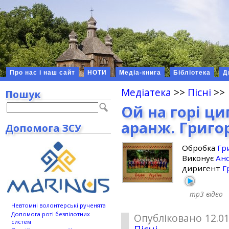
Про нас і наш сайт
НОТИ
Медіа-книга
Бібліотека
Д
Медіатека
>>
Пісні
>>
Пошук
Ой на горі ци
аранж. Григо
Допомога ЗСУ
Обробка
Гр
Виконує
Анс
диригент
Г
mp3
відео
Невтомні волонтерські рученята
Допомога роті безпілотних
Опубліковано 12.01
систем