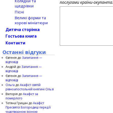
Колядки та
послугами країни-окупанта
щедрівки
Пісні
Великі форми та
хорові мініатюри
Дитяча сторінка
Гостьова книга
Контакти
Останні відгуки
Євгенія
до
Запитання —
відповіді
Андрій
до
Запитання —
відповіді
Євгенія
до
Запитання —
відповіді
Ольга
до
Акафіст святій
рівноапостольній княгині Ользі
Вікторія
до
Акафіст за
померлого
Тетяна Грицан
до
Акафіст
Пресвятої Богородиці перед Її
чудотворною іконою