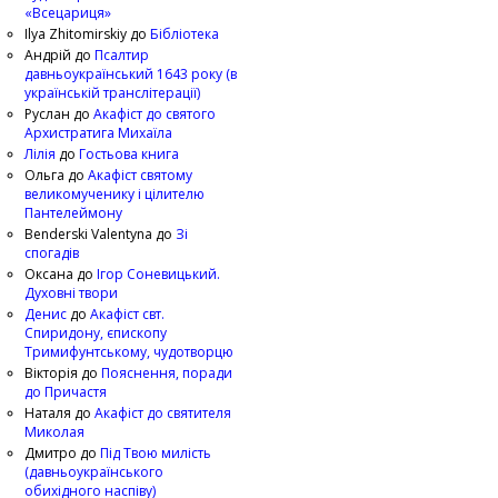
«Всецариця»
Ilya Zhitomirskiy
до
Бібліотека
Андрій
до
Псалтир
давньоукраїнський 1643 року (в
українській транслітерації)
Руслан
до
Акафіст до святого
Архистратига Михаїла
Лілія
до
Гостьова книга
Ольга
до
Акафіст святому
великомученику і цілителю
Пантелеймону
Benderski Valentyna
до
Зі
спогадів
Оксана
до
Ігор Соневицький.
Духовні твори
Денис
до
Акафіст свт.
Спиридону, єпископу
Тримифунтському, чудотворцю
Вікторія
до
Пояснення, поради
до Причастя
Наталя
до
Акафіст до святителя
Миколая
Дмитро
до
Під Твою милість
(давньоукраїнського
обихідного наспіву)