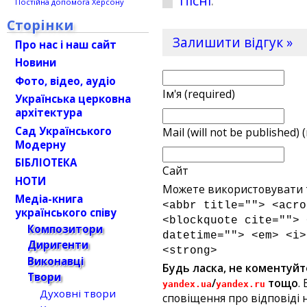
Пісні
.
Постійна допомога Херсону
Сторінки
Залишити відгук »
Про нас і наш сайт
Новини
Фото, відео, аудіо
Ім'я (required)
Українська церковна
архітектура
Сад Українського
Mail (will not be published) 
Модерну
БІБЛІОТЕКА
Сайт
НОТИ
Можете використовувати т
Медіа-книга
<abbr title=""> <acro
українського співу
<blockquote cite=""> 
Композитори
datetime=""> <em> <i>
Диригенти
<strong>
Виконавці
Будь ласка, не коментуйт
Твори
/
тощо
.
yandex.ua
yandex.ru
Духовні твори
сповіщення про відповіді н