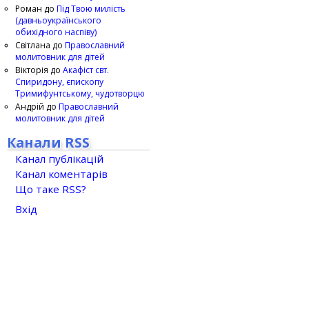
Роман
до
Під Твою милість
(давньоукраїнського
обихідного наспіву)
Світлана
до
Православний
молитовник для дітей
Вікторія
до
Акафіст свт.
Спиридону, єпископу
Тримифунтському, чудотворцю
Андрій
до
Православний
молитовник для дітей
Канали RSS
Канал публікацій
Канал коментарів
Що таке RSS?
Вхід