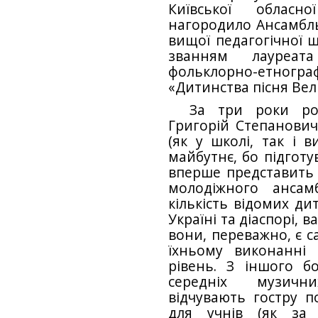
Київської обласно
нагородило Ансамбль 
вищої педагогічної 
званням лауреат
фольклорно-етн
«Дитинства пісня Вел
За три роки ро
Григорій Степанович
(як у школі, так і в
майбутнє, бо підготу
вперше представить 
молодіжного ансам
кількість відомих ди
Україні та діаспорі, 
вони, переважно, є с
їхньому виконанні
рівень. З іншого бо
середніх музичн
відчувають гостру п
для учнів (як за 