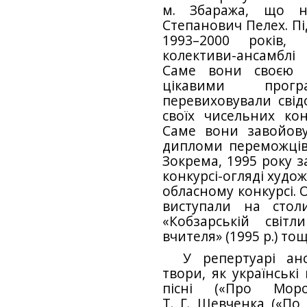
м. Збаража, що на
Степанович Пелех. Пі
1993–2000 років,
колективи-ансамблі
Саме вони своєю в
цікавими прог
перевиховували свідо
своїх чисельних кон
Саме вони завойову
дипломи переможців 
Зокрема, 1995 року 
конкурсі-огляді худож
обласному конкурсі. 
виступали на сто
«Кобзарській світл
вчителя» (1995 р.) тощ
У репертуарі ан
твори, як українські
пісні («Про Моро
Т. Г. Шевченка («По д