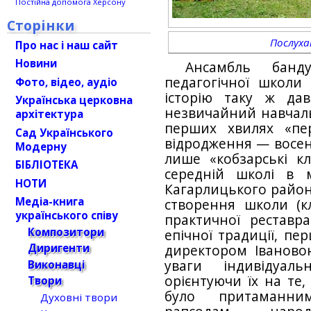
Постійна допомога Херсону
Сторінки
Послух
Про нас і наш сайт
Новини
Ансамбль банду
педагогічної школи
Фото, відео, аудіо
історію таку ж да
Українська церковна
незвичайний навчаль
архітектура
перших хвилях «пе
Сад Українського
відродження — восени
Модерну
лише «кобзарські кл
БІБЛІОТЕКА
середній школі в м
НОТИ
Кагарлицького району
Медіа-книга
створення школи (к
українського співу
практичної реставра
Композитори
епічної традиції, пе
Диригенти
директором Іваново
уваги індивідуаль
Виконавці
орієнтуючи їх на те
Твори
було притаманни
Духовні твори