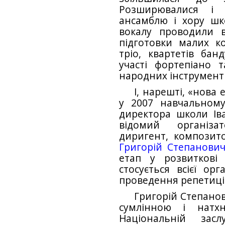
Розширювалися і
ансамблю і хору шк
вокалу проводили в
підготовки малих ко
тріо, квартетів бан
участі фортепіано т
народних інструменті
І, нарешті, «нова
у 2007 навчальном
директора школи Іва
відомий організа
диригент, композит
Григорій Степанови
етап у розвиткові 
стосується всієї орг
проведення репетиці
Григорій Степано
сумлінною і натх
Національній засл