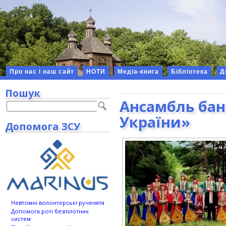
Про нас і наш сайт
НОТИ
Медіа-книга
Бібліотека
Д
Пошук
Ансамбль бан
України»
Допомога ЗСУ
Невтомні волонтерські рученята
Допомога роті безпілотних
систем