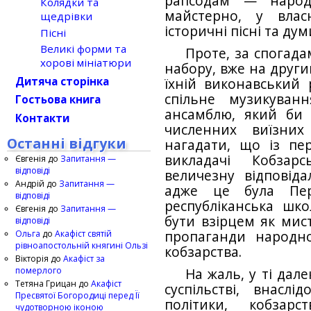
рапсодам — народн
Колядки та
майстерно, у влас
щедрівки
історичні пісні та ду
Пісні
Великі форми та
Проте, за спогада
хорові мініатюри
набору, вже на други
Дитяча сторінка
їхній виконавський 
спільне музикуван
Гостьова книга
ансамблю, який би 
Контакти
численних виїзних
Останні відгуки
нагадати, що із пер
викладачі Кобзар
Євгенія
до
Запитання —
відповіді
величезну відповіда
Андрій
до
Запитання —
адже це була Пе
відповіді
республіканська шк
Євгенія
до
Запитання —
бути взірцем як мист
відповіді
Ольга
до
Акафіст святій
пропаганди народн
рівноапостольній княгині Ользі
кобзарства.
Вікторія
до
Акафіст за
померлого
На жаль, у ті дале
Тетяна Грицан
до
Акафіст
суспільстві, внаслі
Пресвятої Богородиці перед Її
політики, кобзар
чудотворною іконою