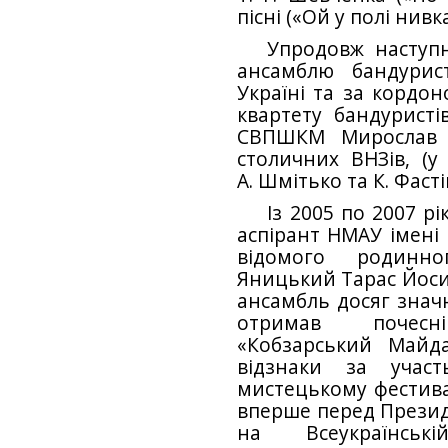
пісні («Ой у полі нивк
Упродовж наступн
ансамблю бандурис
Україні та за кордон
квартету бандуристі
СВПШКМ Мирослав Ц
столичних ВНЗів, (
А. Шмітько та К. Фаст
Із 2005 по 2007 р
аспірант НМАУ імені 
відомого родинно
Яницький Тарас Йоси
ансамбль досяг значн
отримав почес
«Кобзарський Майд
відзнаки за участ
мистецькому фестивал
вперше перед Презид
на Всеукраїнські