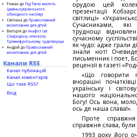
орудою цей коле
Роман
до
Під Твою милість
(давньоукраїнського
презентації Кобзар
обихідного наспіву)
світлиці» «Українськ
Світлана
до
Православний
Сучасниками, які
молитовник для дітей
труднощі відновле
Вікторія
до
Акафіст свт.
Спиридону, єпископу
сучасному суспільств
Тримифунтському, чудотворцю
як чудо: адже грали ді
Андрій
до
Православний
знали нот! Очевид
молитовник для дітей
письменник і поет, Б
Канали RSS
рецензії в газеті «Род
Канал публікацій
«Що говорити п
Канал коментарів
вчорашні початківц
Що таке RSS?
українську і світо
Вхід
нашого національн
Богу! Ось вона, моло
ось де наша слава!».
Проте справжня
справжня слава, були
1993 року його о