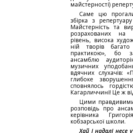
майстерності) реперт
Саме цю прогал
збірка з репертуар
Майстерність та вир
розрахованих на с
рівень, висока худо
ній творів багато
практикою», бо з
ансамблю аудиторі
музичних уподоба
вдячних слухачів: «
глибоке зворушен
сповнялось гордіс
Кагарличчині! Це ж в
Цими правдивими
розповідь про анса
керівника Григорі
кобзарської школи.
Хай і надалі несе 