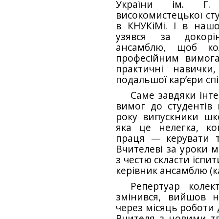
України ім. Г. 
високомистецької сту
в КНУКіМі. І в наш
узявся за докорі
ансамблю, щоб кол
професійним вимога
практичні навички
подальшої кар’єри сп
Саме завдяки інт
вимог до студентів 
року випускники шк
яка це нелегка, ко
праця — керувати т
Вчителеві за уроки м
з честю скласти іспи
керівник ансамблю (к
Репертуар колек
змінився, вийшов н
через місяць роботи 
Вчителя з новими тв