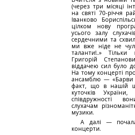
(через три місяці ін
на святі 70-річчя ра
Іванково Бориспільс
цілком нову прогр
усього залу слухачі
сердечними та схвил
ми вже ніде не чул
таланти!..» Тільк
Григорій Степано
віддачею сил було д
На тому концерті пр
ансамблю — «Барви У
факт, що в нашій ш
куточків України
співдружності во
слухачам різноманітн
музики.
А далі — почал
концерти.