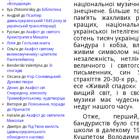
національної музичн
«Всецариця»
Ilya Zhitomirskiy
до
Бібліотека
знецінене. Більше т
Андрій
до
Псалтир
пам’ять жахливих 
давньоукраїнський 1643 року (в
кращих, національ
українській транслітерації)
української інтеліге
Руслан
до
Акафіст до святого
сотень тисяч українці
Архистратига Михаїла
Лілія
до
Гостьова книга
бандура і кобза, в
Ольга
до
Акафіст святому
живим символом на
великомученику і цілителю
незалежність, нетл
Пантелеймону
величного і святог
Benderski Valentyna
до
Зі
спогадів
письменник, син 
Оксана
до
Ігор Соневицький.
страхіття 20-30-х pp.
Духовні твори
есе «Живий спадок»: 
Денис
до
Акафіст свт.
вищий світ, і в св
Спиридону, єпископу
Тримифунтському, чудотворцю
музики має чудесн
Вікторія
до
Пояснення, поради
недуг нашого часу».
до Причастя
Отже, перший
Наталя
до
Акафіст до святителя
Миколая
бандуристів було ст
Дмитро
до
Під Твою милість
школи в далекому 19
(давньоукраїнського
Кушпетом Володими
обихідного наспіву)