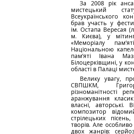
За 2008 рік анс
мистецький ста
Всеукраїнського кон
брав участь у фести
ім. Остапа Вересая (
м. Києва), у мітин
«Меморіалу пам’я
Національною капело
пам’яті Івана М
Білоцерківщині, у кон
області в Палаці мист
Велику увагу, пр
СВПШКМ, Григо
різноманітності ре
аранжування класикі
власні, авторські. 
композитор відоми
стрілецьких пісень,
творів. Але особлив
двох жанрів: серйоз