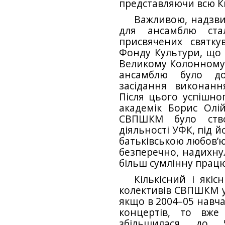
представляючи всю Ки
Важливою, надзви
для ансамблю стал
присвячених святку
Фонду Культури, що в
Великому Колонному з
ансамблю було до
засідання виконанн
Після цього успішног
академік Борис Олі
СВПШКМ було ств
діяльності УФК, під й
батьківською любов’ю 
безперечно, надихнул
більш сумлінну працю
Кількісний і якіс
колективів СВПШКМ уд
якщо в 2004–05 навча
концертів, то вже
збільшилася до 