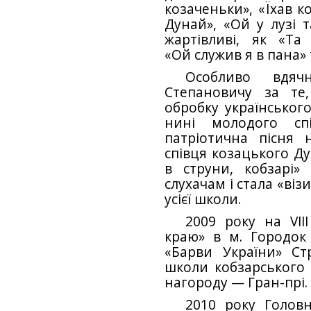
козаченьки», «Їхав ко
Дунай», «Ой у лузі 
жартівливі, як «Т
«Ой служив я в пана» 
Особливо вдяч
Степановичу за те
обробку українськог
нині молодого сп
патріотична пісня н
співця козацького Ду
в струни, кобзарі»
слухачам і стала «ві
усієї школи.
2009 року на VIII
краю» в м. Городок 
«Барви України» Стр
школи кобзарського
нагороду — Гран-прі.
2010 року Головн