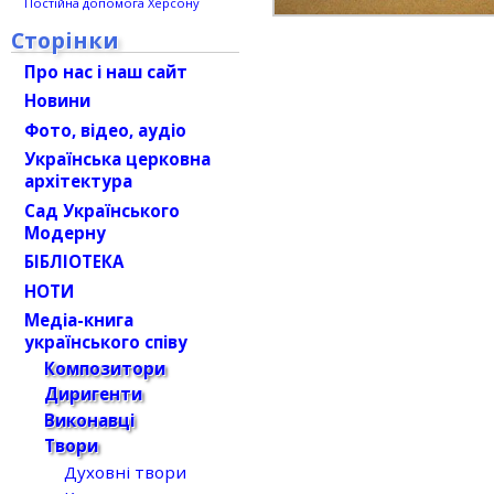
Постійна допомога Херсону
Сторінки
Про нас і наш сайт
Новини
Фото, відео, аудіо
Українська церковна
архітектура
Сад Українського
Модерну
БІБЛІОТЕКА
НОТИ
Медіа-книга
українського співу
Композитори
Диригенти
Виконавці
Твори
Духовні твори