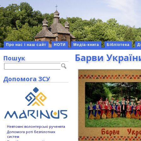
Про нас і наш сайт
НОТИ
Медіа-книга
Бібліотека
Д
Барви Україн
Пошук
Допомога ЗСУ
Невтомні волонтерські рученята
Допомога роті безпілотних
систем