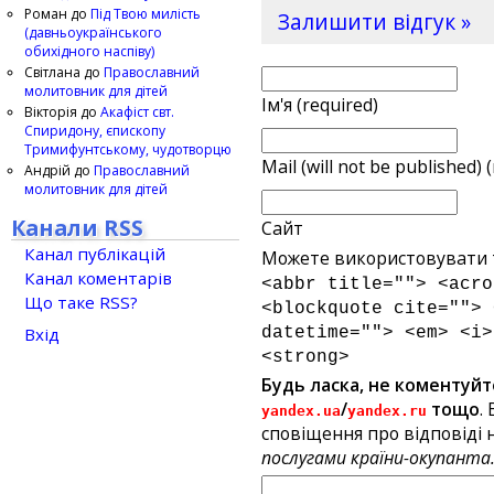
Роман
до
Під Твою милість
Залишити відгук »
(давньоукраїнського
обихідного наспіву)
Світлана
до
Православний
молитовник для дітей
Ім'я (required)
Вікторія
до
Акафіст свт.
Спиридону, єпископу
Тримифунтському, чудотворцю
Mail (will not be published) 
Андрій
до
Православний
молитовник для дітей
Канали RSS
Сайт
Канал публікацій
Можете використовувати т
Канал коментарів
<abbr title=""> <acro
Що таке RSS?
<blockquote cite=""> 
Вхід
datetime=""> <em> <i>
<strong>
Будь ласка, не коментуйт
/
тощо
.
yandex.ua
yandex.ru
сповіщення про відповіді н
послугами країни-окупанта