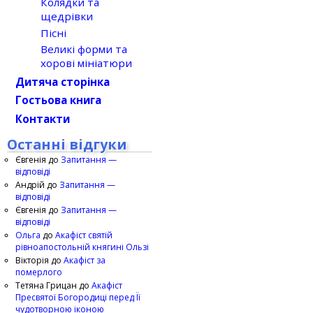
Колядки та
щедрівки
Пісні
Великі форми та
хорові мініатюри
Дитяча сторінка
Гостьова книга
Контакти
Останні відгуки
Євгенія
до
Запитання —
відповіді
Андрій
до
Запитання —
відповіді
Євгенія
до
Запитання —
відповіді
Ольга
до
Акафіст святій
рівноапостольній княгині Ользі
Вікторія
до
Акафіст за
померлого
Тетяна Грицан
до
Акафіст
Пресвятої Богородиці перед Її
чудотворною іконою