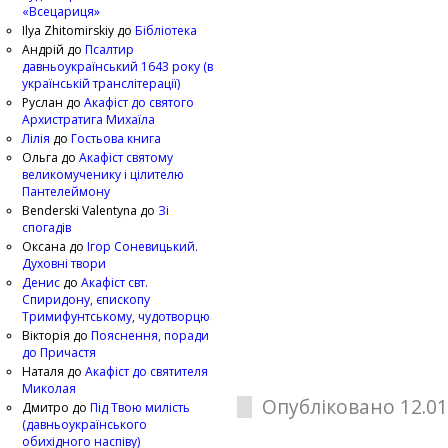
«Всецариця»
Ilya Zhitomirskiy
до
Бібліотека
Андрій
до
Псалтир
давньоукраїнський 1643 року (в
українській транслітерації)
Руслан
до
Акафіст до святого
Архистратига Михаїла
Лілія
до
Гостьова книга
Ольга
до
Акафіст святому
великомученику і цілителю
Пантелеймону
Benderski Valentyna
до
Зі
спогадів
Оксана
до
Ігор Соневицький.
Духовні твори
Денис
до
Акафіст свт.
Спиридону, єпископу
Тримифунтському, чудотворцю
Вікторія
до
Пояснення, поради
до Причастя
Наталя
до
Акафіст до святителя
Миколая
Опубліковано 12.01
Дмитро
до
Під Твою милість
(давньоукраїнського
обихідного наспіву)