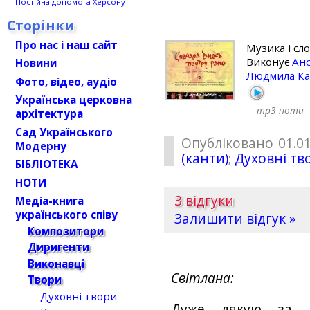
Постійна допомога Херсону
Сторінки
Про нас і наш сайт
Музика і сл
Виконує
Анс
Новини
Людмила Ка
Фото, відео, аудіо
Українська церковна
mp3
ноти
архітектура
Сад Українського
Опубліковано 01.01
Модерну
(канти)
;
Духовні тв
БІБЛІОТЕКА
НОТИ
3 відгуки
Медіа-книга
українського співу
Залишити відгук »
Композитори
Диригенти
Виконавці
Світлана
Твори
Духовні твори
Дуже дякую за і