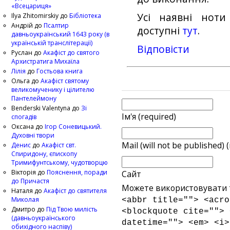
«Всецариця»
Усі наявні ноти
Ilya Zhitomirskiy
до
Бібліотека
Андрій
до
Псалтир
доступні
тут
.
давньоукраїнський 1643 року (в
українській транслітерації)
Відповіcти
Руслан
до
Акафіст до святого
Архистратига Михаїла
Лілія
до
Гостьова книга
Ольга
до
Акафіст святому
великомученику і цілителю
Пантелеймону
Benderski Valentyna
до
Зі
Ім'я (required)
спогадів
Оксана
до
Ігор Соневицький.
Духовні твори
Mail (will not be published) 
Денис
до
Акафіст свт.
Спиридону, єпископу
Тримифунтському, чудотворцю
Вікторія
до
Пояснення, поради
Сайт
до Причастя
Можете використовувати т
Наталя
до
Акафіст до святителя
Миколая
<abbr title=""> <acro
Дмитро
до
Під Твою милість
<blockquote cite=""> 
(давньоукраїнського
datetime=""> <em> <i>
обихідного наспіву)