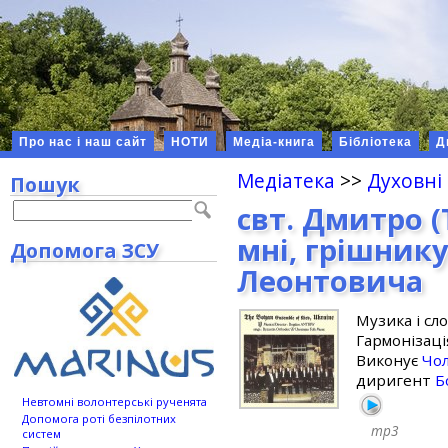
Про нас і наш сайт
НОТИ
Медіа-книга
Бібліотека
Д
Медіатека
>>
Духовні
Пошук
свт. Дмитро (
мні, грішник
Допомога ЗСУ
Леонтовича
Музика і сл
Гармонізац
Виконує
Чол
диригент
Б
Невтомні волонтерські рученята
Допомога роті безпілотних
mp3
систем