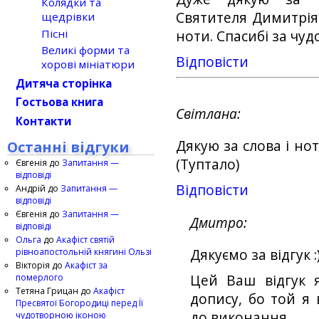
Колядки та
Святителя Димитрія 
щедрівки
Пісні
ноти. Спасибі за чуд
Великі форми та
Відповіcти
хорові мініатюри
Дитяча сторінка
Гостьова книга
Світлана
Контакти
Дякую за слова і но
Останні відгуки
(Туптало)
Євгенія
до
Запитання —
відповіді
Відповіcти
Андрій
до
Запитання —
відповіді
Євгенія
до
Запитання —
Дмитро
відповіді
Ольга
до
Акафіст святій
рівноапостольній княгині Ользі
Дякуємо за відгук :
Вікторія
до
Акафіст за
померлого
Цей Ваш відгук 
Тетяна Грицан
до
Акафіст
допису, бо той я
Пресвятої Богородиці перед Її
до виконання.
чудотворною іконою