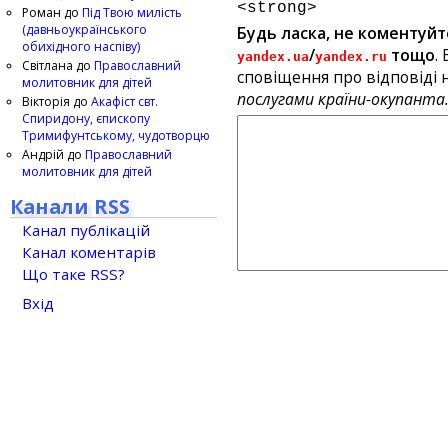
<strong>
Роман
до
Під Твою милість
(давньоукраїнського
Будь ласка, не коментуйт
обихідного наспіву)
/
тощо
.
yandex.ua
yandex.ru
Світлана
до
Православний
сповіщення про відповіді н
молитовник для дітей
послугами країни-окупанта
Вікторія
до
Акафіст свт.
Спиридону, єпископу
Тримифунтському, чудотворцю
Андрій
до
Православний
молитовник для дітей
Канали RSS
Канал публікацій
Канал коментарів
Що таке RSS?
Вхід