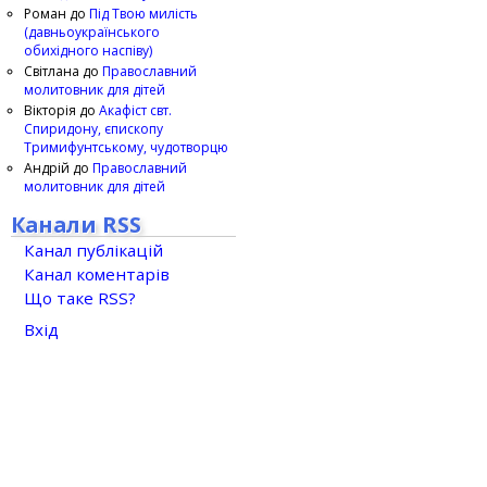
Роман
до
Під Твою милість
(давньоукраїнського
обихідного наспіву)
Світлана
до
Православний
молитовник для дітей
Вікторія
до
Акафіст свт.
Спиридону, єпископу
Тримифунтському, чудотворцю
Андрій
до
Православний
молитовник для дітей
Канали RSS
Канал публікацій
Канал коментарів
Що таке RSS?
Вхід