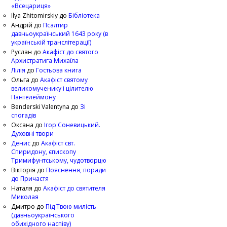
«Всецариця»
Ilya Zhitomirskiy
до
Бібліотека
Андрій
до
Псалтир
давньоукраїнський 1643 року (в
українській транслітерації)
Руслан
до
Акафіст до святого
Архистратига Михаїла
Лілія
до
Гостьова книга
Ольга
до
Акафіст святому
великомученику і цілителю
Пантелеймону
Benderski Valentyna
до
Зі
спогадів
Оксана
до
Ігор Соневицький.
Духовні твори
Денис
до
Акафіст свт.
Спиридону, єпископу
Тримифунтському, чудотворцю
Вікторія
до
Пояснення, поради
до Причастя
Наталя
до
Акафіст до святителя
Миколая
Дмитро
до
Під Твою милість
(давньоукраїнського
обихідного наспіву)