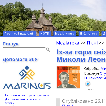
Про нас і наш сайт
НОТИ
Медіа-книга
Бібліотека
Д
Медіатека
>>
Пісні
>>
Пошук
Із-за гори сн
Миколи Леон
Допомога ЗСУ
Обробка
Ми
Виконує
Сту
П.Чайковсь
mp3
Невтомні волонтерські рученята
Допомога роті безпілотних
Опубліковано 26.11
систем