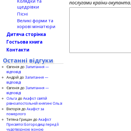
Колядки та
послугами країни-окупанта
щедрівки
Пісні
Великі форми та
хорові мініатюри
Дитяча сторінка
Гостьова книга
Контакти
Останні відгуки
Євгенія
до
Запитання —
відповіді
Андрій
до
Запитання —
відповіді
Євгенія
до
Запитання —
відповіді
Ольга
до
Акафіст святій
рівноапостольній княгині Ользі
Вікторія
до
Акафіст за
померлого
Тетяна Грицан
до
Акафіст
Пресвятої Богородиці перед Її
чудотворною іконою