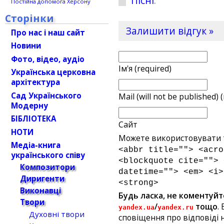
Пісні
.
Постійна допомога Херсону
Сторінки
Залишити відгук »
Про нас і наш сайт
Новини
Фото, відео, аудіо
Ім'я (required)
Українська церковна
архітектура
Сад Українського
Mail (will not be published) 
Модерну
БІБЛІОТЕКА
Сайт
НОТИ
Можете використовувати т
Медіа-книга
<abbr title=""> <acro
українського співу
<blockquote cite=""> 
Композитори
datetime=""> <em> <i>
Диригенти
<strong>
Виконавці
Будь ласка, не коментуйт
Твори
/
тощо
.
yandex.ua
yandex.ru
Духовні твори
сповіщення про відповіді н