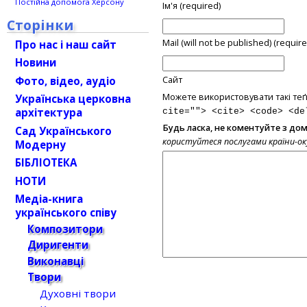
Постійна допомога Херсону
Ім'я (required)
Сторінки
Mail (will not be published) (require
Про нас і наш сайт
Новини
Фото, відео, аудіо
Сайт
Можете використовувати такі теґ
Українська церковна
архітектура
cite=""> <cite> <code> <de
Будь ласка, не коментуйте з до
Сад Українського
користуйтеся послугами країни-о
Модерну
БІБЛІОТЕКА
НОТИ
Медіа-книга
українського співу
Композитори
Диригенти
Виконавці
Твори
Духовні твори