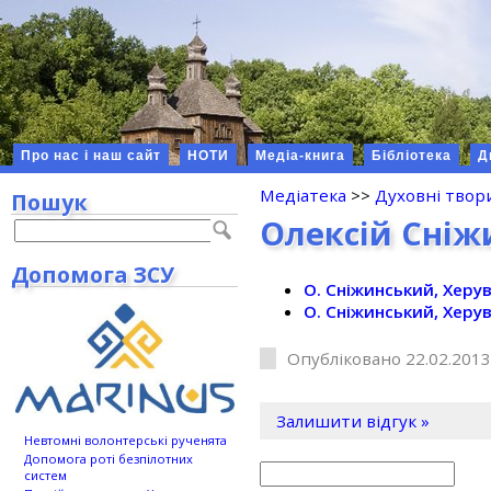
Про нас і наш сайт
НОТИ
Медіа-книга
Бібліотека
Д
Медіатека
>>
Духовні твор
Пошук
Олексій Сніж
Допомога ЗСУ
О. Сніжинський, Херу
О. Сніжинський, Херу
Опубліковано 22.02.2013
Залишити відгук »
Невтомні волонтерські рученята
Допомога роті безпілотних
систем