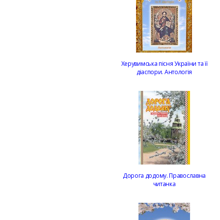
Херувимська пісня України та її
діаспори. Антологія
Дорога додому. Православна
читанка