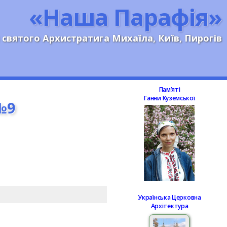
«Наша Парафія»
 святого Архистратига Михаїла, Київ, Пирогів
Памʼяті
Ганни Куземської
№9
Українська Церковна
Архітектура