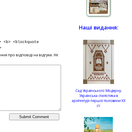
Наші видання:
> <b> <blockquote
>
ння про відповіді на відгуки.
Не
Сад Українського Модерну.
Українська стилістика в
архітектурі першої половини ХХ
ст.