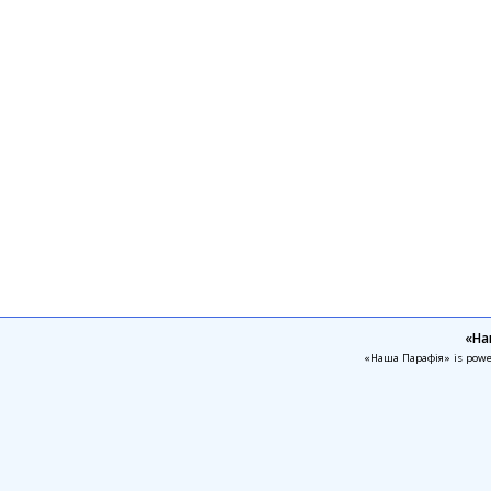
«На
«Наша Парафія» is pow