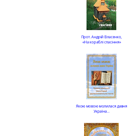
Прот. Андрій Власенко,
«На кораблі спасіння»
Якою мовою молилася давня
Україна…