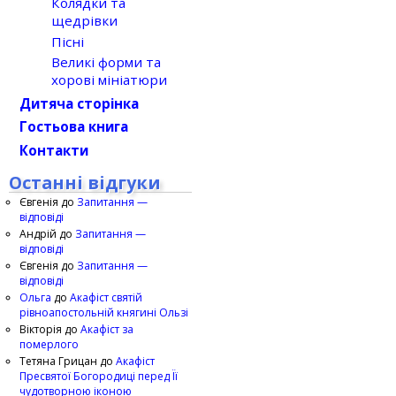
Колядки та
щедрівки
Пісні
Великі форми та
хорові мініатюри
Дитяча сторінка
Гостьова книга
Контакти
Останні відгуки
Євгенія
до
Запитання —
відповіді
Андрій
до
Запитання —
відповіді
Євгенія
до
Запитання —
відповіді
Ольга
до
Акафіст святій
рівноапостольній княгині Ользі
Вікторія
до
Акафіст за
померлого
Тетяна Грицан
до
Акафіст
Пресвятої Богородиці перед Її
чудотворною іконою