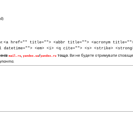
d)
и:
<a href="" title=""> <abbr title=""> <acronym title=""
l datetime=""> <em> <i> <q cite=""> <s> <strike> <strong
менів
,
/
тощо
. Ви не будете отримувати сповіще
mail.ru
yandex.ua
yandex.ru
купанта.