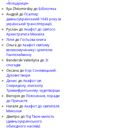
«Всецариця»
Ilya Zhitomirskiy
до
Бібліотека
Андрій
до
Псалтир
давньоукраїнський 1643 року (в
українській транслітерації)
Руслан
до
Акафіст до святого
Архистратига Михаїла
Лілія
до
Гостьова книга
Ольга
до
Акафіст святому
великомученику і цілителю
Пантелеймону
Benderski Valentyna
до
Зі
спогадів
Оксана
до
Ігор Соневицький.
Духовні твори
Денис
до
Акафіст свт.
Спиридону, єпископу
Тримифунтському, чудотворцю
Вікторія
до
Пояснення, поради
до Причастя
Наталя
до
Акафіст до святителя
Миколая
Дмитро
до
Під Твою милість
(давньоукраїнського
обихідного наспіву)