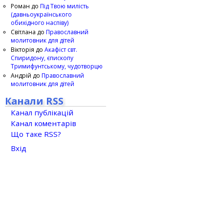
Роман
до
Під Твою милість
(давньоукраїнського
обихідного наспіву)
Світлана
до
Православний
молитовник для дітей
Вікторія
до
Акафіст свт.
Спиридону, єпископу
Тримифунтському, чудотворцю
Андрій
до
Православний
молитовник для дітей
Канали RSS
Канал публікацій
Канал коментарів
Що таке RSS?
Вхід