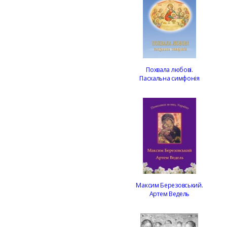
Похвала любові.
Пасхальна симфонія
Максим Березовський.
Артем Ведель