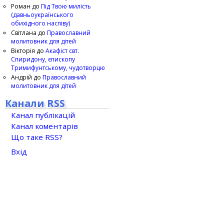
Роман
до
Під Твою милість
(давньоукраїнського
обихідного наспіву)
Світлана
до
Православний
молитовник для дітей
Вікторія
до
Акафіст свт.
Спиридону, єпископу
Тримифунтському, чудотворцю
Андрій
до
Православний
молитовник для дітей
Канали RSS
Канал публікацій
Канал коментарів
Що таке RSS?
Вхід