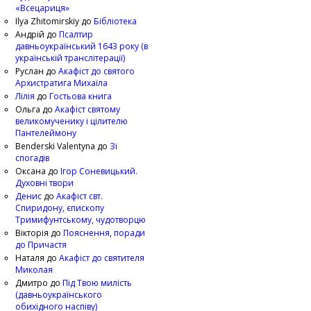
«Всецариця»
Ilya Zhitomirskiy
до
Бібліотека
Андрій
до
Псалтир
давньоукраїнський 1643 року (в
українській транслітерації)
Руслан
до
Акафіст до святого
Архистратига Михаїла
Лілія
до
Гостьова книга
Ольга
до
Акафіст святому
великомученику і цілителю
Пантелеймону
Benderski Valentyna
до
Зі
спогадів
Оксана
до
Ігор Соневицький.
Духовні твори
Денис
до
Акафіст свт.
Спиридону, єпископу
Тримифунтському, чудотворцю
Вікторія
до
Пояснення, поради
до Причастя
Наталя
до
Акафіст до святителя
Миколая
Дмитро
до
Під Твою милість
(давньоукраїнського
обихідного наспіву)