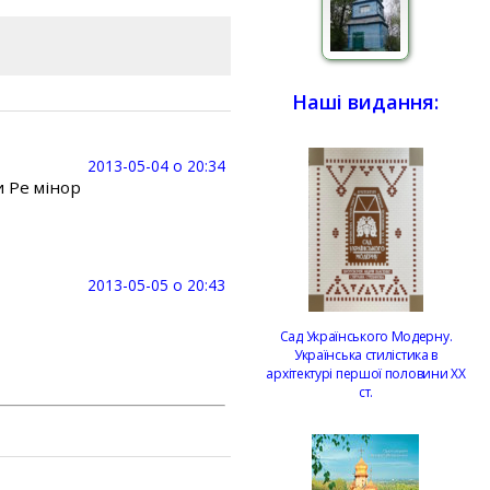
Наші видання:
2013-05-04 о 20:34
и Ре мінор
2013-05-05 о 20:43
Сад Українського Модерну.
Українська стилістика в
архітектурі першої половини ХХ
ст.