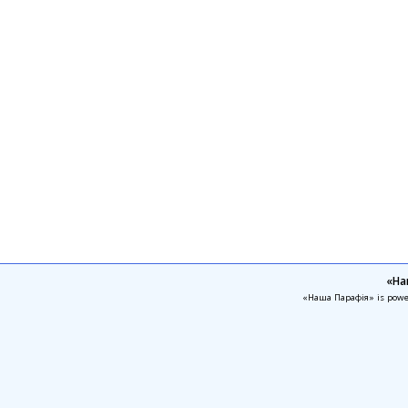
«На
«Наша Парафія» is pow