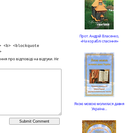
Прот. Андрій Власенко,
«На кораблі спасіння»
> <b> <blockquote
>
ння про відповіді на відгуки.
Не
Якою мовою молилася давня
Україна…