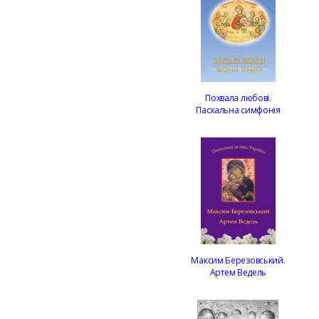
Похвала любові.
Пасхальна симфонія
Максим Березовський.
Артем Ведель