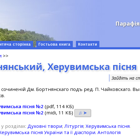
Парафія
итяча сторінка
Гостьова книга
Контакти
и
>>
янський, Херувимська пісня
Зайдіть на с
. сочиненiй Дм. Бортнянскаго подъ ред. П. Чайковскаго. Вы
ѣ.
увимська пісня №2
(pdf, 114 КБ)
увимська пісня №2
(midi, 11 КБ)
♫ ➤
 у розділах:
Духовні твори
;
Літургія
;
Херувимська пісня
.
Херувимська пісня України та її діаспори. Антологія