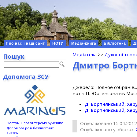
Про нас і наш сайт
НОТИ
Медіа-книга
Бібліотека
Д
Медіатека
>>
Духовні твор
Пошук
Дмитро Бортн
Допомога ЗСУ
Джерело: Полное собранiе..
нотъ П. Юргенсона въ Москв
Д. Бортнянський, Хер
Д. Бортнянський, Хер
Опубліковано 15.04.2012
Невтомні волонтерські рученята
Допомога роті безпілотних
Опубліковано у збірках:
систем