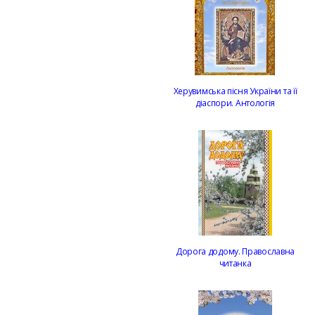
Херувимська пісня України та її
діаспори. Антологія
Дорога додому. Православна
читанка