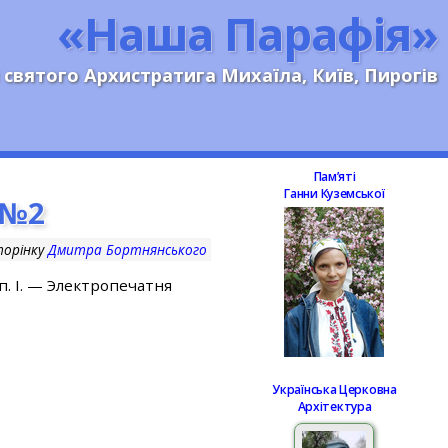
«Наша Парафія»
 святого Архистратига Михаїла, Київ, Пирогів
Памʼяті
Ганни Куземської
 №2
торінку
Дмитра Бортнянського
п. I. — Электропечатня
Українська Церковна
Архітектура