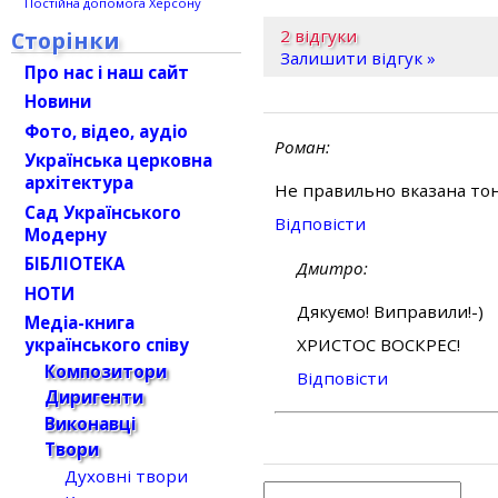
Постійна допомога Херсону
2 відгуки
Сторінки
Залишити відгук »
Про нас і наш сайт
Новини
Фото, відео, аудіо
Роман
Українська церковна
архітектура
Не правильно вказана тона
Сад Українського
Відповіcти
Модерну
БІБЛІОТЕКА
Дмитро
НОТИ
Дякуємо! Виправили!-)
Медіа-книга
українського співу
ХРИСТОС ВОСКРЕС!
Композитори
Відповіcти
Диригенти
Виконавці
Твори
Духовні твори