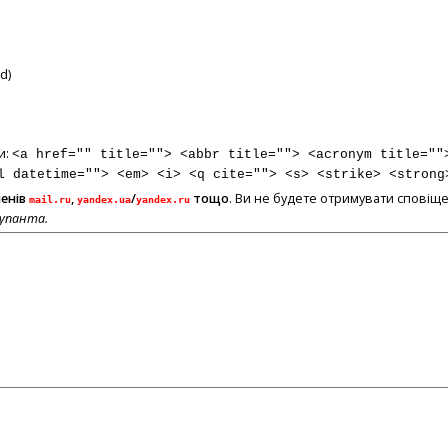
d)
и:
<a href="" title=""> <abbr title=""> <acronym title=""
l datetime=""> <em> <i> <q cite=""> <s> <strike> <strong
менів
,
/
тощо
. Ви не будете отримувати сповіще
mail.ru
yandex.ua
yandex.ru
купанта.