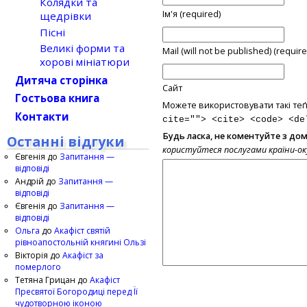
Колядки та
Ім'я (required)
щедрівки
Пісні
Великі форми та
Mail (will not be published) (require
хорові мініатюри
Дитяча сторінка
Сайт
Гостьова книга
Можете використовувати такі теґ
Контакти
cite=""> <cite> <code> <de
Будь ласка, не коментуйте з до
Останні відгуки
користуйтеся послугами країни-о
Євгенія
до
Запитання —
відповіді
Андрій
до
Запитання —
відповіді
Євгенія
до
Запитання —
відповіді
Ольга
до
Акафіст святій
рівноапостольній княгині Ользі
Вікторія
до
Акафіст за
померлого
Тетяна Грицан
до
Акафіст
Пресвятої Богородиці перед Її
чудотворною іконою