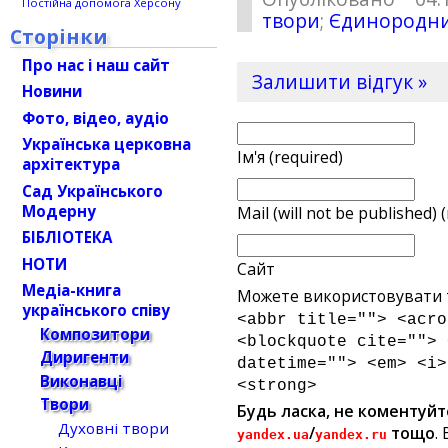
Постійна допомога Херсону
твори
;
Єдинородни
Сторінки
Про нас і наш сайт
Залишити відгук »
Новини
Фото, відео, аудіо
Українська церковна
Ім'я (required)
архітектура
Сад Українського
Модерну
Mail (will not be published) 
БІБЛІОТЕКА
НОТИ
Сайт
Медіа-книга
Можете використовувати т
українського співу
<abbr title=""> <acro
Композитори
<blockquote cite=""> 
Диригенти
datetime=""> <em> <i>
Виконавці
<strong>
Твори
Будь ласка, не коментуйт
Духовні твори
/
тощо
.
yandex.ua
yandex.ru