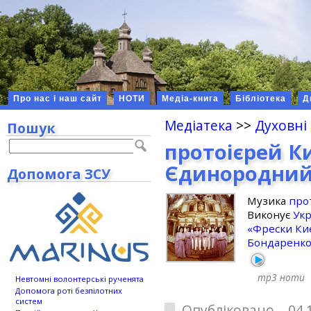
Про нас і наш сайт
НОТИ
Медіа-книга
Бібліотека
Д
Медіатека
>>
Духовні
Пошук
протоієрей К
Єдинородний
Допомога ЗСУ
Музика
про
Виконує
Укр
«Фрески Ки
Бондаренк
mp3
ноти
Невтомні волонтерські рученята
Допомога роті безпілотних
систем
Опубліковано 04.