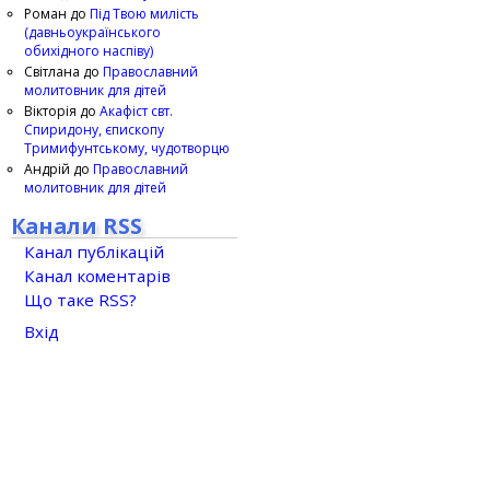
Роман
до
Під Твою милість
(давньоукраїнського
обихідного наспіву)
Світлана
до
Православний
молитовник для дітей
Вікторія
до
Акафіст свт.
Спиридону, єпископу
Тримифунтському, чудотворцю
Андрій
до
Православний
молитовник для дітей
Канали RSS
Канал публікацій
Канал коментарів
Що таке RSS?
Вхід