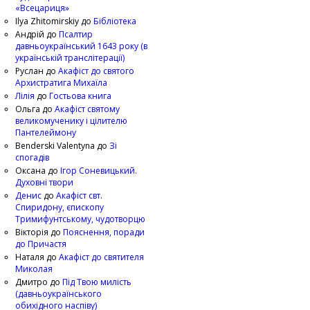
«Всецариця»
Ilya Zhitomirskiy
до
Бібліотека
Андрій
до
Псалтир
давньоукраїнський 1643 року (в
українській транслітерації)
Руслан
до
Акафіст до святого
Архистратига Михаїла
Лілія
до
Гостьова книга
Ольга
до
Акафіст святому
великомученику і цілителю
Пантелеймону
Benderski Valentyna
до
Зі
спогадів
Оксана
до
Ігор Соневицький.
Духовні твори
Денис
до
Акафіст свт.
Спиридону, єпископу
Тримифунтському, чудотворцю
Вікторія
до
Пояснення, поради
до Причастя
Наталя
до
Акафіст до святителя
Миколая
Дмитро
до
Під Твою милість
(давньоукраїнського
обихідного наспіву)