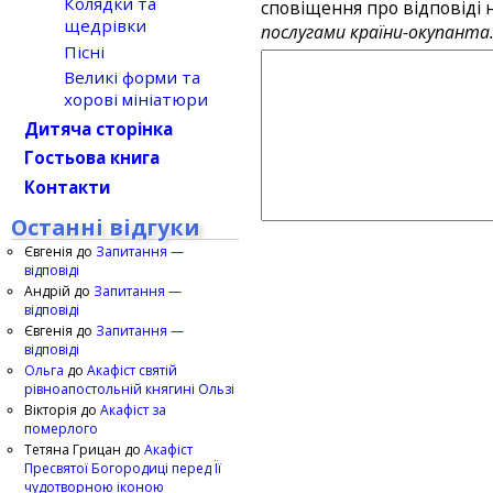
Колядки та
сповіщення про відповіді н
щедрівки
послугами країни-окупанта
Пісні
Великі форми та
хорові мініатюри
Дитяча сторінка
Гостьова книга
Контакти
Останні відгуки
Євгенія
до
Запитання —
відповіді
Андрій
до
Запитання —
відповіді
Євгенія
до
Запитання —
відповіді
Ольга
до
Акафіст святій
рівноапостольній княгині Ользі
Вікторія
до
Акафіст за
померлого
Тетяна Грицан
до
Акафіст
Пресвятої Богородиці перед Її
чудотворною іконою