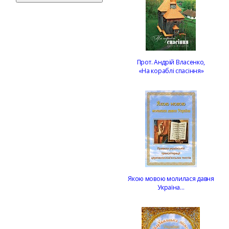
Прот. Андрій Власенко,
«На кораблі спасіння»
Якою мовою молилася давня
Україна…