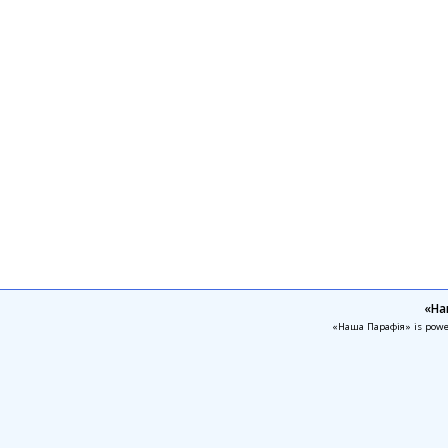
«На
«Наша Парафія» is pow