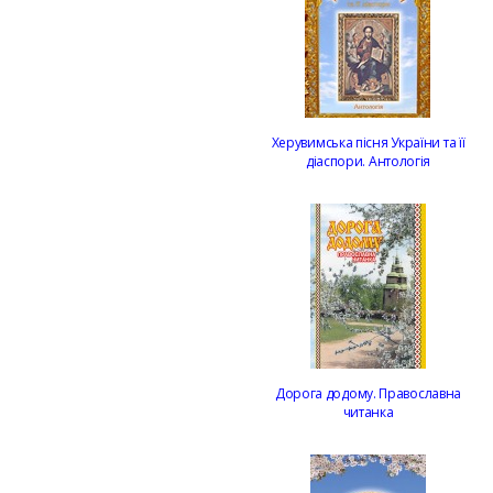
Херувимська пісня України та її
діаспори. Антологія
Дорога додому. Православна
читанка