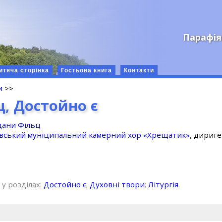
Парафія
итяча сторінка
Гостьова книга
Контакти
и
>>
ц, Достойно є
дани Фільц
ївський муніципальний камерний хор «Хрещатик»
, дириг
 у розділах:
Достойно є
;
Духовні твори
;
Літургія
.