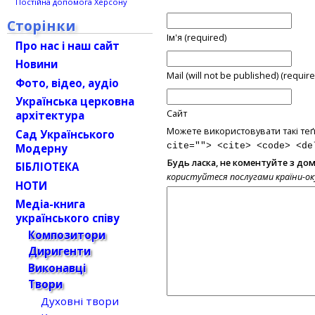
Постійна допомога Херсону
Сторінки
Ім'я (required)
Про нас і наш сайт
Новини
Mail (will not be published) (require
Фото, відео, аудіо
Українська церковна
Сайт
архітектура
Можете використовувати такі теґ
Сад Українського
Модерну
cite=""> <cite> <code> <de
Будь ласка, не коментуйте з до
БІБЛІОТЕКА
користуйтеся послугами країни-о
НОТИ
Медіа-книга
українського співу
Композитори
Диригенти
Виконавці
Твори
Духовні твори