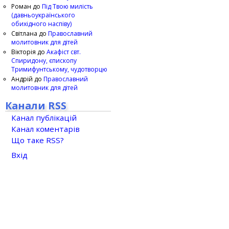
Роман
до
Під Твою милість
(давньоукраїнського
обихідного наспіву)
Світлана
до
Православний
молитовник для дітей
Вікторія
до
Акафіст свт.
Спиридону, єпископу
Тримифунтському, чудотворцю
Андрій
до
Православний
молитовник для дітей
Канали RSS
Канал публікацій
Канал коментарів
Що таке RSS?
Вхід