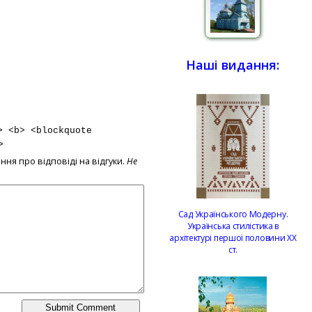
Наші видання:
> <b> <blockquote
>
ння про відповіді на відгуки.
Не
Сад Українського Модерну.
Українська стилістика в
архітектурі першої половини ХХ
ст.