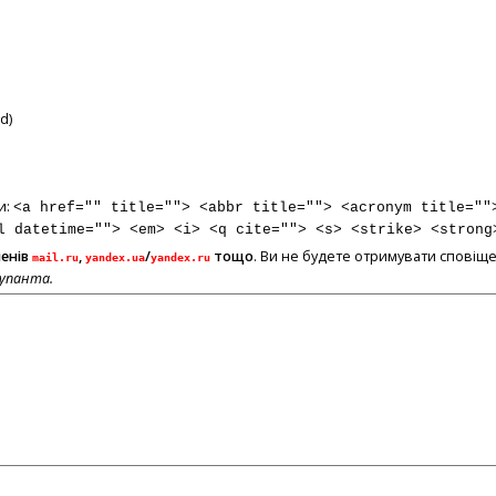
d)
и:
<a href="" title=""> <abbr title=""> <acronym title=""
l datetime=""> <em> <i> <q cite=""> <s> <strike> <strong
менів
,
/
тощо
. Ви не будете отримувати сповіще
mail.ru
yandex.ua
yandex.ru
купанта.