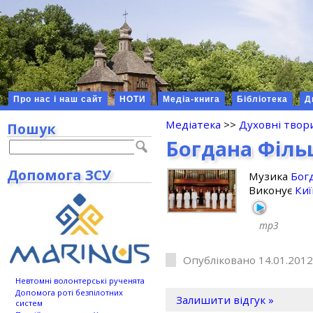
Про нас і наш сайт
НОТИ
Медіа-книга
Бібліотека
Д
Медіатека
>>
Духовні твор
Пошук
Богдана Філь
Допомога ЗСУ
Музика
Бог
Виконує
Ки
mp3
Опубліковано 14.01.2012
Невтомні волонтерські рученята
Допомога роті безпілотних
Залишити відгук »
систем