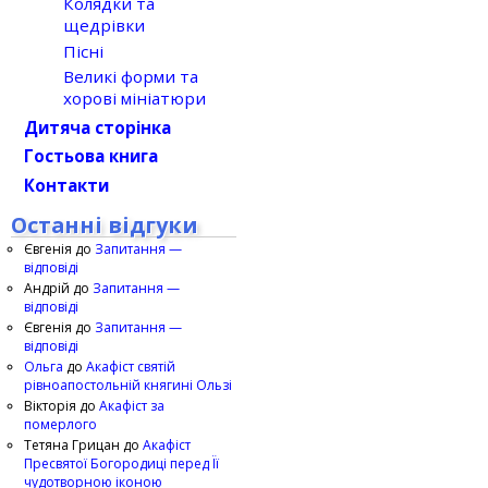
Колядки та
щедрівки
Пісні
Великі форми та
хорові мініатюри
Дитяча сторінка
Гостьова книга
Контакти
Останні відгуки
Євгенія
до
Запитання —
відповіді
Андрій
до
Запитання —
відповіді
Євгенія
до
Запитання —
відповіді
Ольга
до
Акафіст святій
рівноапостольній княгині Ользі
Вікторія
до
Акафіст за
померлого
Тетяна Грицан
до
Акафіст
Пресвятої Богородиці перед Її
чудотворною іконою