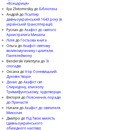
«Всецариця»
Ilya Zhitomirskiy
до
Бібліотека
Андрій
до
Псалтир
давньоукраїнський 1643 року (в
українській транслітерації)
Руслан
до
Акафіст до святого
Архистратига Михаїла
Лілія
до
Гостьова книга
Ольга
до
Акафіст святому
великомученику і цілителю
Пантелеймону
Benderski Valentyna
до
Зі
спогадів
Оксана
до
Ігор Соневицький.
Духовні твори
Денис
до
Акафіст свт.
Спиридону, єпископу
Тримифунтському, чудотворцю
Вікторія
до
Пояснення, поради
до Причастя
Наталя
до
Акафіст до святителя
Миколая
Дмитро
до
Під Твою милість
(давньоукраїнського
обихідного наспіву)