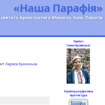
«Наша Парафія»
 святого Архистратига Михаїла, Київ, Пирогів
Памʼяті
Ганни Куземської
ент
Лариса Бухонська
Українська Церковна
Архітектура