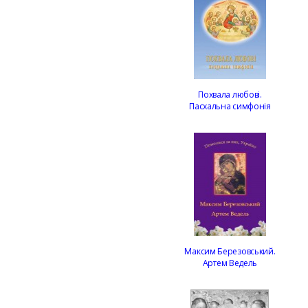
Похвала любові.
Пасхальна симфонія
Максим Березовський.
Артем Ведель